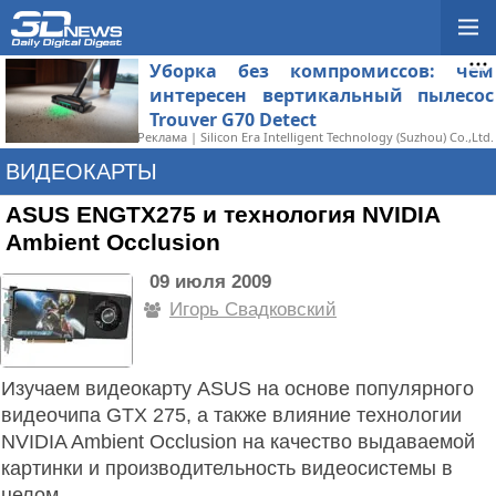
Уборка без компромиссов: чем
интересен вертикальный пылесос
Trouver G70 Detect
Реклама | Silicon Era Intelligent Technology (Suzhou) Co.,Ltd.
ВИДЕОКАРТЫ
ASUS ENGTX275 и технология NVIDIA
Ambient Occlusion
09 июля 2009
Игорь Свадковский
Изучаем видеокарту ASUS на основе популярного
видеочипа GTX 275, а также влияние технологии
NVIDIA Ambient Occlusion на качество выдаваемой
картинки и производительность видеосистемы в
целом