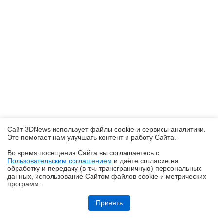
Сайт 3DNews использует файлы cookie и сервисы аналитики.
Это помогает нам улучшать контент и работу Cайта.
Во время посещения Cайта вы соглашаетесь с
Пользовательским соглашением
и даёте согласие на
✖
обработку и передачу (в т.ч. трансграничную) персональных
данных, использование Cайтом файлов cookie и метрических
программ.
Обзор «малолитражного суперкомпьютера» MSI EdgeXpert MS-C931
Принять