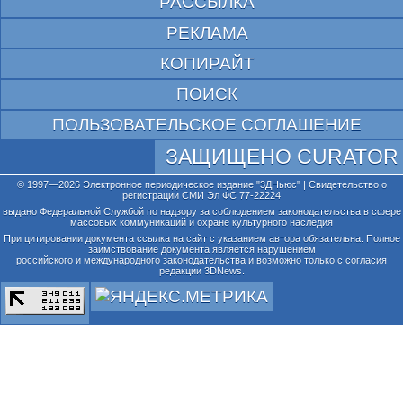
РАССЫЛКА
РЕКЛАМА
КОПИРАЙТ
ПОИСК
ПОЛЬЗОВАТЕЛЬСКОЕ СОГЛАШЕНИЕ
ЗАЩИЩЕНО CURATOR
© 1997—2026 Электронное периодическое издание "3ДНьюс" | Свидетельство о
регистрации СМИ Эл ФС 77-22224
выдано Федеральной Службой по надзору за соблюдением законодательства в сфере
массовых коммуникаций и охране культурного наследия
При цитировании документа ссылка на сайт с указанием автора обязательна. Полное
заимствование документа является нарушением
российского и международного законодательства и возможно только с согласия
редакции 3DNews.