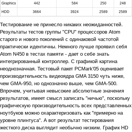
Graphics
442
584
250
248
HDD
3664
3924
2589
2589
Тестирование не принесло никаких неожиданностей.
Результаты тестов группы "CPU" процессоров Atom
старого и нового поколений с одинаковой частотой
практически идентичны. Немного лучше проявил себя
Atom N450 в тестах памяти - дает о себе знать
интегрированный контроллер. С графикой картина
неоднозначная. Тестовый пакет PCMark'05 оценивает
производительность видеоядра GMA 3150 чуть ниже,
чем GMA-950, но однозначно выше, чем GMA-500.
Впрочем, учитывая невысокие абсолютные значения
результатов, имеет смысл записать "ничью", поскольку
графическую производительность всех представленных
ноутбуков можно охарактеризовать как "примерно на
уровне плинтуса". А вот результат тестирования
жесткого диска выглядит необычно низким. График HD