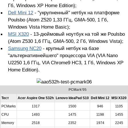
Гб, Windows XP Home Edition);
Dell Mini 12
- "укрупненный" нетбук на платформе
Poulsbo (Atom Z520 1,33 ГГц, GMA-500, 1 Гб,
Windows Vista Home Basic);
MSI X320
- 13-дюймовый ноутбук на той же Poulsbo
(Atom Z530 1,6 ГГц, GMA-500, 2 Гб, Windows Vista);
Samsung NC20
- крупный нетбук на базе
"альтернативнейшего" процессора VIA (VIA Nano
U2250 1,6 ГГц, VIA Chrome9 HC3, 1 Гб, Windows XP
Home Edition).
PCMark’05
Тест
Acer Aspire One 532h
Lenovo IdeaPad S10
Dell Mini 12
MSI X320
PCMarks
1317
1500
946
1105
CPU
1493
1475
1198
1455
Memory
2518
2352
1974
2245