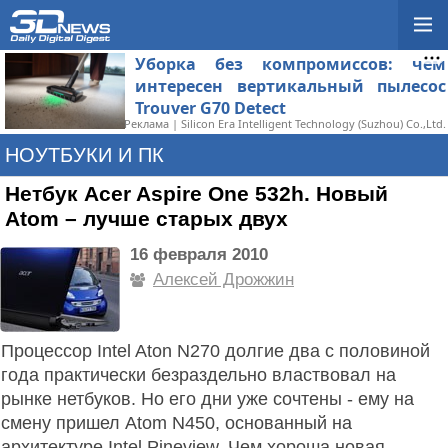
Уборка без компромиссов: чем
интересен вертикальный пылесос
Trouver G70 Detect
Реклама | Silicon Era Intelligent Technology (Suzhou) Co.,Ltd.
НОУТБУКИ И ПК
Нетбук Acer Aspire One 532h. Новый
Atom – лучше старых двух
16 февраля 2010
Алексей Дрожжин
Процессор Intel Aton N270 долгие два с половиной
года практически безраздельно властвовал на
рынке нетбуков. Но его дни уже сочтены - ему на
смену пришел Atom N450, основанный на
архитектуре Intel Pineview. Чем хороша новая