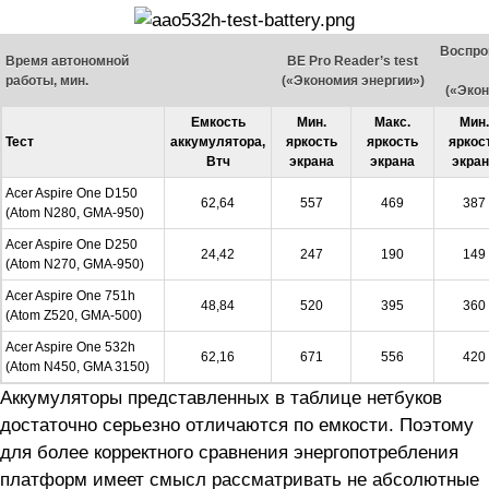
Воспро
Время автономной
BE Pro Reader’s test
работы, мин.
(«Экономия энергии»)
(«Экон
Емкость
Мин.
Макс.
Мин.
Тест
аккумулятора,
яркость
яркость
яркос
Втч
экрана
экрана
экран
Acer Aspire One D150
62,64
557
469
387
(Atom N280, GMA-950)
Acer Aspire One D250
24,42
247
190
149
(Atom N270, GMA-950)
Acer Aspire One 751h
48,84
520
395
360
(Atom Z520, GMA-500)
Acer Aspire One 532h
62,16
671
556
420
(Atom N450, GMA 3150)
Аккумуляторы представленных в таблице нетбуков
достаточно серьезно отличаются по емкости. Поэтому
для более корректного сравнения энергопотребления
платформ имеет смысл рассматривать не абсолютные