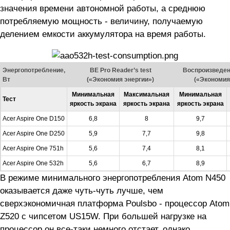
значения времени автономной работы, а среднюю
потребляемую мощность - величину, получаемую
делением емкости аккумулятора на время работы.
Энергопотребление,
BE Pro Reader’s test
Воспроизведен
Вт
(«Экономия энергии»)
(«Экономия
Минимальная
Максимальная
Минимальная
Тест
яркость экрана
яркость экрана
яркость экрана
Acer Aspire One D150
6,8
8
9,7
Acer Aspire One D250
5,9
7,7
9,8
Acer Aspire One 751h
5,6
7,4
8,1
Acer Aspire One 532h
5,6
6,7
8,9
В режиме минимального энергопотребления Atom N450
оказывается даже чуть-чуть лучше, чем
сверхэкономичная платформа Poulsbo - процессор Atom
Z520 с чипсетом US15W. При большей нагрузке на
процессор он все-таки немного отстает, однако