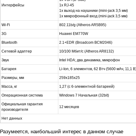
Интерфейсы
1x RJ-45
1x выход на наушники (mini-jack 3,5 мм)
1x микрофонный вход (mini-jack 3,5 мм)
Wi-Fi
802.11b/g (Atheros AR5B95)
3G
Huawei EM770W
Bluetooth
2.1+EDR (Broadcom BCM2046)
Сетевой адаптер
10/100 Мбит/с (Atheros AR8132)
Звук
Intel HDA; два динамика, микрофон
Батарея
Li-Ion, 6 элементов, 62 Втч (5600 мАч, 11,1 В
Размеры, мм
259x185x25
Масса, кг
1,27 (с 6-элементной батареей)
Операционная система
Windows 7 Начальная (32bit)
Официальная гарантия
12 месяцев
производителя
Нет данных
Разумеется, наибольший интерес в данном случае