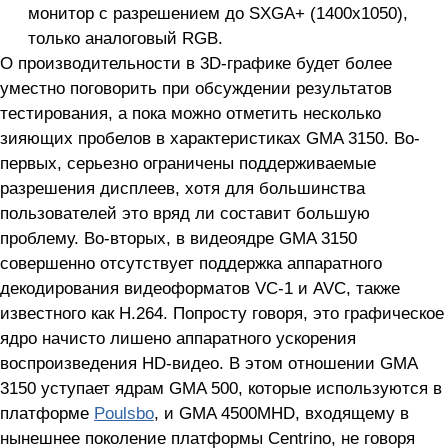
монитор с разрешением до SXGA+ (1400х1050),
только аналоговый RGB.
О производительности в 3D-графике будет более
уместно поговорить при обсуждении результатов
тестирования, а пока можно отметить несколько
зияющих пробелов в характеристиках GMA 3150. Во-
первых, серьезно ограничены поддерживаемые
разрешения дисплеев, хотя для большинства
пользователей это вряд ли составит большую
проблему. Во-вторых, в видеоядре GMA 3150
совершенно отсутствует поддержка аппаратного
декодирования видеоформатов VC-1 и AVC, также
известного как H.264. Попросту говоря, это графическое
ядро начисто лишено аппаратного ускорения
воспроизведения HD-видео. В этом отношении GMA
3150 уступает ядрам GMA 500, которые используются в
платформе
Poulsbo
, и GMA 4500MHD, входящему в
нынешнее поколение платформы Centrino, не говоря