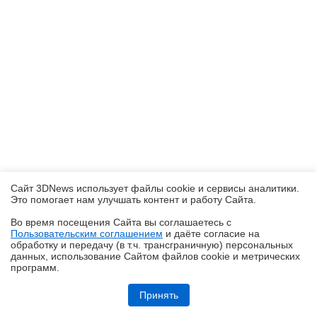
Сайт 3DNews использует файлы cookie и сервисы аналитики.
Это помогает нам улучшать контент и работу Cайта.
Во время посещения Cайта вы соглашаетесь с
Пользовательским соглашением
и даёте согласие на
✖
обработку и передачу (в т.ч. трансграничную) персональных
данных, использование Cайтом файлов cookie и метрических
программ.
Обзор игрового Tandem WOLED-монитора ASUS ROG Strix OLED
XG27AQWMG: запланированный апгрейд
Принять