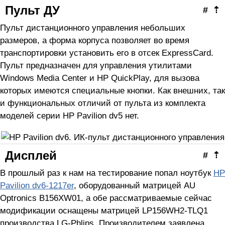
Пульт ДУ
#
⇡
Пульт дистанционного управления небольших
размеров, а форма корпуса позволяет во время
транспортировки установить его в отсек ExpressCard.
Пульт предназначен для управления утилитами
Windows Media Center и HP QuickPlay, для вызова
которых имеются специальные кнопки. Как внешних, так
и функциональных отличий от пульта из комплекта
моделей серии HP Pavilion dv5 нет.
Дисплей
#
⇡
В прошлый раз к нам на тестирование попал ноутбук
HP
Pavilion dv6-1217er
, оборудованный матрицей AU
Optronics B156XW01, а обе рассматриваемые сейчас
модификации оснащены матрицей LP156WH2-TLQ1
производства LG-Phlips. Производителем заявлена