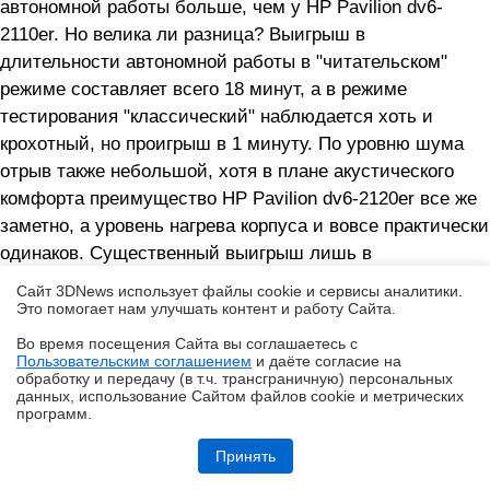
автономной работы больше, чем у HP Pavilion dv6-
2110er. Но велика ли разница? Выигрыш в
длительности автономной работы в "читательском"
режиме составляет всего 18 минут, а в режиме
тестирования "классический" наблюдается хоть и
крохотный, но проигрыш в 1 минуту. По уровню шума
отрыв также небольшой, хотя в плане акустического
комфорта преимущество HP Pavilion dv6-2120er все же
заметно, а уровень нагрева корпуса и вовсе практически
одинаков. Существенный выигрыш лишь в
производительности, но тут не стоит забывать про
Сайт 3DNews использует файлы cookie и сервисы аналитики.
главный козырь ноутбуков на базе платформ AMD -
Это помогает нам улучшать контент и работу Cайта.
цену, ведь разница между тестируемыми
Во время посещения Cайта вы соглашаетесь с
модификациями составляет $260,что уже весьма
Пользовательским соглашением
и даёте согласие на
✖
обработку и передачу (в т.ч. трансграничную) персональных
существенно и дает повод задуматься над тем, ноутбук
данных, использование Cайтом файлов cookie и метрических
программ.
на базе какой платформы стоит приобрести.
Обзор ультрабука ASUS Zenbook A16 (UX3607OA) с Copilot+ PC: ИИ
Рекомендованные цены на HP Pavilion dv6-2120er и HP
на марше
Принять
Pavilion dv6-2110er равны $1089 и $829, соответственно.