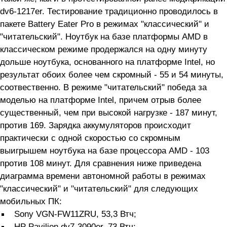
dv6-1217er. Тестирование традиционно проводилось в
пакете Battery Eater Pro в режимах "классический" и
"читательский". Ноутбук на базе платформы AMD в
классическом режиме продержался на одну минуту
дольше ноутбука, основанного на платформе Intel, но
результат обоих более чем скромный - 55 и 54 минуты,
соотвественно. В режиме "читательский" победа за
моделью на платформе Intel, причем отрыв более
существенный, чем при высокой нагрузке - 187 минут,
против 169. Зарядка аккумуляторов происходит
практически с одной скоростью со скромным
выигрышем ноутбука на базе процессора AMD - 103
против 108 минут. Для сравнения ниже приведена
диаграмма времени автономной работы в режимах
"классический" и "читательский" для следующих
мобильных ПК:
Sony VGN-FW11ZRU, 53,3 Втч;
HP Pavilion dv7-3090er, 73 Втч;