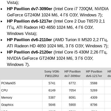
Vista);
HP Pavilion dv7-3090er
(Intel Core i7 720QM, NVIDIA
GeForce GT240M 1024 Мб, 4 Гб ОЗУ, Windows 7);
HP Pavilion dv6-1217er
(Intel Core 2 Duo T6570 2,1
ГГц, ATI Radeon HD 4650 1024 Мб, 4 Гб ОЗУ,
Windows Vista);
HP Pavilion dv6-2110er
(AMD Turion II M520 2,2 ГГц,
ATI Radeon HD 4650 1024 Мб, 3 Гб ОЗУ, Windows 7);
HP Pavilion dv6-2120er
(Intel Core i5 430M 2,26 ГГц,
NVIDIA GeForce GT240M 1024 Мб, 3 Гб ОЗУ,
Windows 7).
Sony VGN-
HP Pavilion
HP Pavilion
HP
FW11ZRU
dv7-3090er
dv6-1217er
dv
PCMark05
5741
6772
5588
CPU
6149
7054
5269
Memory
5387
8091
4309
Graphics
5646
5900
8796