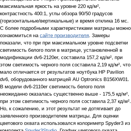
максимальная яркость на уровне 220 кд/м²,
контрастность 400:1, углы обзора 90/50 градусов
(горизонтальные/вертикальные) и время отклика 16 мс.
С более подробными характеристиками матрицы можно
ознакомиться на
сайте производителя
. Замеры
показали, что при при максимальном уровне подсветки
светимость белого поля в матрице, установленной в
модификации dv6-2120er, составила 157,2 кд/м², при
этом светимость черного поля составила 2,19 кд/м², что
мало отличается от результатов ноутбука HP Pavilion
dv6, оборудованного матрицей AU Optronics B156XW01.
В модели dv6-2110er светимость белого поля
неожиданно оказалась существенно выше - 175,5 кд/м²,
при этом светимость черного поля составила 2,37 кд/м².
Но, к сожалению, и этот результат не дотягивает до
заявленного производителем матрицы. Для оценки
цветового охвата использовался колориметр Spyder3 из
комплекта
Spyder3Studio
. График цветового охвата