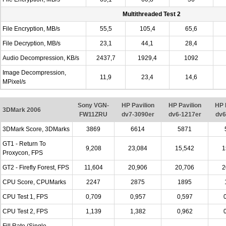
Multithreaded Test 2
File Encryption, MB/s
55,5
105,4
65,6
File Decryption, MB/s
23,1
44,1
28,4
Audio Decompression, KB/s
2437,7
1929,4
1092
Image Decompression,
11,9
23,4
14,6
MPixel/s
Sony VGN-
HP Pavilion
HP Pavilion
HP 
3DMark 2006
FW11ZRU
dv7-3090er
dv6-1217er
dv6
3DMark Score, 3DMarks
3869
6614
5871
GT1 - Return To
9,208
23,084
15,542
1
Proxycon, FPS
GT2 - Firefly Forest, FPS
11,604
20,906
20,706
2
CPU Score, CPUMarks
2247
2875
1895
CPU Test 1, FPS
0,709
0,957
0,597
CPU Test 2, FPS
1,139
1,382
0,962