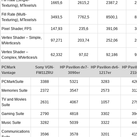
Fill Rate (Single-
1665,6
2615,2
2387,2
2
Texturing), MTexels/s
Fill Rate (Multi-
3493,5
7762,5
8500,1
8
Texturing), MTexels/s
Pixel Shader, FPS
147,93
235,6
391,06
3
Vertex Shader – Simple,
97,271
203,74
252,06
2
MVertices/s
Vertex Shader –
62,332
97,02
92,186
9
Complex, MVertices/s
PCMark
Sony VGN-
HP Pavilion dv7-
HP Pavilion dv6-
HP Pavil
Vantage
FW11ZRU
3090er
1217er
211
PCMarkSuite
3388
5321
3283
42
Memories Suite
2372
3547
2573
31
TV and Movies
2631
4067
1057
27
Suite
Gaming Suite
2790
4818
3302
39
Music Suite
3282
5039
3322
44
Communications
3596
3578
3201
41