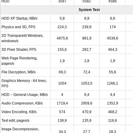
HDD
3587
5582
4586
System Test
HDD XP Startup, MB/s
5,8
8,9
6,6
Physics and 3D, FPS
224,3
239,9
174
2D Transparebt Windows,
4975,6
881,9
4539,6
windows/s
3D Pixel Shader, FPS
155,6
282,7
464,3
Web Page Rendering,
1,9
2,8
1,9
pages/s
File Decryption, MB/s
69,3
72,4
55,8
Graphics Memory - 64 lines,
1054
1053,5
1266,1
FPS
HDD – General Usage, MB/s
4
6,4
4,4
Audio Compression, KB/s
1719,4
2959,6
1352,9
Video Encoding, KB/s
574
470,9
468,2
Text edit, pages/s
138,9
135,9
116,6
Image Decompression,
34,3
27,7
28,3