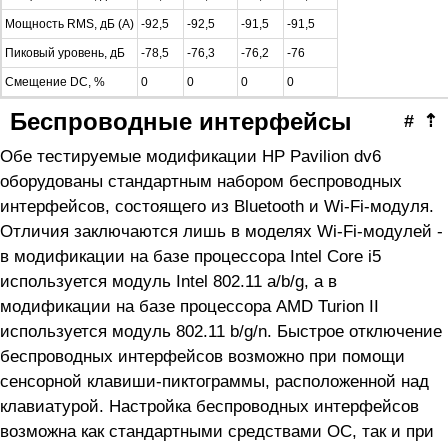
Мощность RMS, дБ (A)
-92,5
-92,5
-91,5
-91,5
Пиковый уровень, дБ
-78,5
-76,3
-76,2
-76
Смещение DC, %
0
0
0
0
Беспроводные интерфейсы
#
⇡
Обе тестируемые модификации HP Pavilion dv6
оборудованы стандартным набором беспроводных
интерфейсов, состоящего из Bluetooth и Wi-Fi-модуля.
Отличия заключаются лишь в моделях Wi-Fi-модулей -
в модификации на базе процессора Intel Core i5
используется модуль Intel 802.11 a/b/g, а в
модификации на базе процессора AMD Turion II
используется модуль 802.11 b/g/n. Быстрое отключение
беспроводных интерфейсов возможно при помощи
сенсорной клавиши-пиктограммы, расположенной над
клавиатурой. Настройка беспроводных интерфейсов
возможна как стандартными средствами ОС, так и при