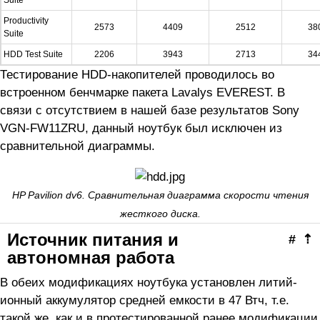
Suite
Productivity
2573
4409
2512
38
Suite
HDD Test Suite
2206
3943
2713
34
Тестирование HDD-накопителей проводилось во
встроенном бенчмарке пакета Lavalys EVEREST. В
связи с отсутствием в нашей базе результатов Sony
VGN-FW11ZRU, данный ноутбук был исключен из
сравнительной диаграммы.
HP Pavilion dv6. Сравнительная диаграмма скорости чтения
жесткого диска.
Источник питания и
#
⇡
автономная работа
В обеих модификациях ноутбука установлен литий-
ионный аккумулятор средней емкости в 47 Втч, т.е.
такой же, как и в протестированной ранее модификации