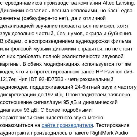
стереодинамиков производства компании Altec Lansing.
Динамики оказались весьма неплохими, но басы едва
заметны (сабвуфера-то нет), да и отличной
детализацией звучание похвастаться не может, хотя
звук довольно чистый, без шумов, скрипа и бубнения.
В общем, с воспроизведением аудиодорожки фильма
или фоновой музыки динамики справятся, но не стоит
от них требовать полной реалистичности звуковой
картины. В обеих модификациях используется тот же
кодек, что и в протестированном ранее HP Pavilion dv6-
1217er. Чип IDT 92HD75B3 - четырехканальный
аудиокодек, поддерживающий 24-битный звук и частоту
дискретизации до 192 кГц. Производителем заявлено
соотношение сигнал/шум 95 дБ и динамический
диапазон 93 дБ. С более подробными
характеристиками чипсетного звука можно
ознакомиться на
сайте производителя
. Тестирование
аудиотракта производилось в пакете RightMark Audio