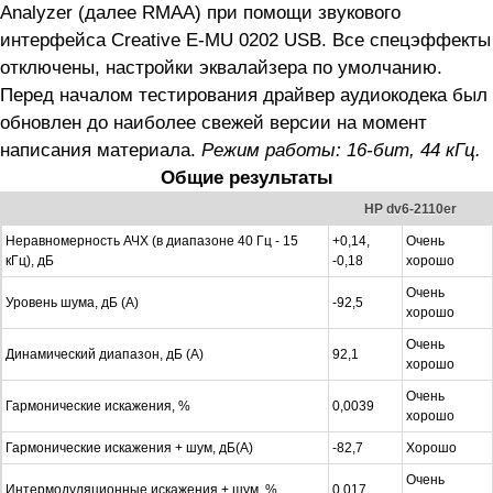
Analyzer (далее RMAA) при помощи звукового
интерфейса Creative E-MU 0202 USB. Все спецэффекты
отключены, настройки эквалайзера по умолчанию.
Перед началом тестирования драйвер аудиокодека был
обновлен до наиболее свежей версии на момент
написания материала.
Режим работы: 16-бит, 44 кГц.
Общие результаты
HP dv6-2110er
Неравномерность АЧХ (в диапазоне 40 Гц - 15
+0,14,
Очень
кГц), дБ
-0,18
хорошо
Очень
Уровень шума, дБ (А)
-92,5
хорошо
Очень
Динамический диапазон, дБ (А)
92,1
хорошо
Очень
Гармонические искажения, %
0,0039
хорошо
Гармонические искажения + шум, дБ(A)
-82,7
Хорошо
Очень
Интермодуляционные искажения + шум, %
0,017