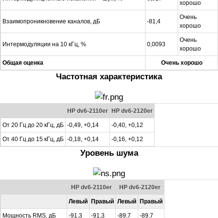
хорошо
Очень
Взаимопроникновение каналов, дБ
-81,4
хорошо
Очень
Интермодуляции на 10 кГц, %
0,0093
хорошо
Общая оценка
Очень хорошо
Частотная характеристика
HP dv6-2110er
HP dv6-2120er
От 20 Гц до 20 кГц, дБ
-0,49, +0,14
-0,40, +0,12
От 40 Гц до 15 кГц, дБ
-0,18, +0,14
-0,16, +0,12
Уровень шума
HP dv6-2110er
HP dv6-2120er
Левый
Правый
Левый
Правый
Мощность RMS, дБ
-91,3
-91,3
-89,7
-89,7