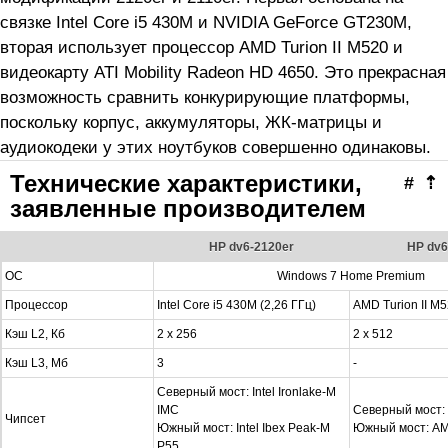
связке Intel Core i5 430M и NVIDIA GeForce GT230M,
вторая использует процессор AMD Turion II M520 и
видеокарту ATI Mobility Radeon HD 4650. Это прекрасная
возможность сравнить конкурирующие платформы,
поскольку корпус, аккумуляторы, ЖК-матрицы и
аудиокодеки у этих ноутбуков совершенно одинаковы.
Технические характеристики,
#
⇡
заявленные производителем
HP dv6-2120er
HP dv6
ОС
Windows 7 Home Premium
Процессор
Intel Core i5 430M (2,26 ГГц)
AMD Turion II M5
Кэш L2, Кб
2 x 256
2 x 512
Кэш L3, Мб
3
-
Северный мост: Intel Ironlake-M
IMC
Северный мост
Чипсет
Южный мост: Intel Ibex Peak-M
Южный мост: A
P55