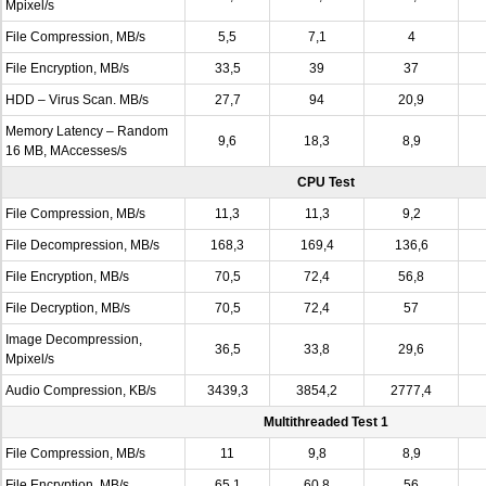
Mpixel/s
File Compression, MB/s
5,5
7,1
4
File Encryption, MB/s
33,5
39
37
HDD – Virus Scan. MB/s
27,7
94
20,9
Memory Latency – Random
9,6
18,3
8,9
16 MB, MAccesses/s
CPU Test
File Compression, MB/s
11,3
11,3
9,2
File Decompression, MB/s
168,3
169,4
136,6
File Encryption, MB/s
70,5
72,4
56,8
File Decryption, MB/s
70,5
72,4
57
Image Decompression,
36,5
33,8
29,6
Mpixel/s
Audio Compression, KB/s
3439,3
3854,2
2777,4
Multithreaded Test 1
File Compression, MB/s
11
9,8
8,9
File Encryption, MB/s
65,1
60,8
56