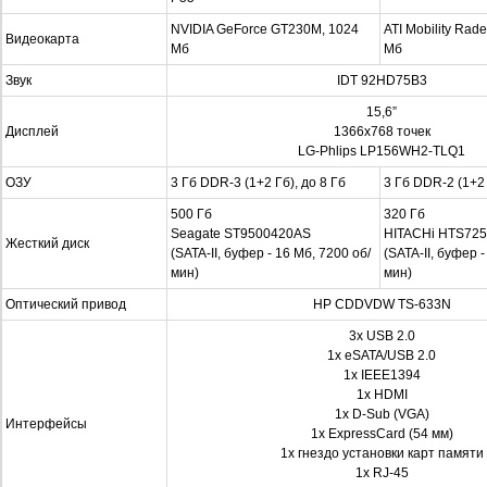
NVIDIA GeForce GT230M, 1024
ATI Mobility Ra
Видеокарта
Мб
Мб
Звук
IDT 92HD75B3
15,6”
Дисплей
1366х768 точек
LG-Phlips LP156WH2-TLQ1
ОЗУ
3 Гб DDR-3 (1+2 Гб), до 8 Гб
3 Гб DDR-2 (1+2 
500 Гб
320 Гб
Seagate ST9500420AS
HITACHi HTS72
Жесткий диск
(SATA-II, буфер - 16 Мб, 7200 об/
(SATA-II, буфер -
мин)
мин)
Оптический привод
HP CDDVDW TS-633N
3х USB 2.0
1x eSATA/USB 2.0
1х IEEE1394
1x HDMI
1x D-Sub (VGA)
Интерфейсы
1x ExpressCard (54 мм)
1x гнездо установки карт памяти
1х RJ-45