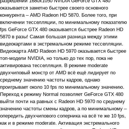
разрешении 1680x1050 NVIDIA GeForce GTX 480
оказывается заметно быстрее своего основного
конкурента – AMD Radeon HD 5870. Более того, при
включении тесселляции, по минимальному показателю
fps GeForce GTX 480 оказывается быстрее Radeon HD
5870 в разы! Самая большая разница между этими
видеокартами в экстремальном режиме тесселляции.
Видеокарта AMD Radeon HD 5970 оказывается быстрее
топ-модели NVIDIA, но только до тех пор, пока не
активирована тесселляция. В режиме moderate
двухчиповый монстр от AMD всё ещё лидирует по
среднему значению частоты кадров, однако
проигрывает около 10 fps по минимальному значению.
Переход к режиму Normal позволяет GeForce GTX 480
выйти почти на равных с Radeon HD 5970 по среднему
значению частоты смены кадров, а по минимальному –
опередить двухчипового соперника на всё те же 10 fps,
как и в режиме moderate. Активация экстремального