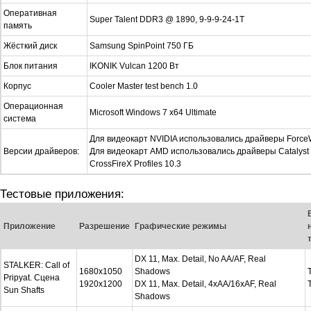
Оперативная
Super Talent DDR3 @ 1890, 9-9-9-24-1T
память
Жёсткий диск
Samsung SpinPoint 750 ГБ
Блок питания
IKONIK Vulcan 1200 Вт
Корпус
Cooler Master test bench 1.0
Операционная
Microsoft Windows 7 x64 Ultimate
система
Для видеокарт NVIDIA использовались драйверы Force
Версии драйверов:
Для видеокарт AMD использовались драйверы Catalyst 1
CrossFireX Profiles 10.3
Тестовые приложения:
Приложение
Разрешение
Графические режимы
DX 11, Max. Detail, No AA/AF, Real
STALKER: Call of
1680x1050
Shadows
Pripyat. Сцена
1920x1200
DX 11, Max. Detail, 4xAA/16xAF, Real
Sun Shafts
Shadows