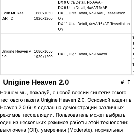
DX 9 Ultra Detail, No AA/AF
DX 9 Ultra Detail, 4xAA/16xAF
Colin MCRae
1680x1050
DX 11 Ultra Detail, No AA/AF, Tessellation
DiRT 2
1920x1200
On
DX 11 Ultra Detail, 4xAA/16xAF, Tessellation
On
Unigine Heaven v
1680x1050
DX11, High Detail, No AA/4xAF
2.0
1920x1200
Unigine Heaven 2.0
#
⇡
Начнём мы, пожалуй, с новой версии синтетического
тестового пакета Unigine Heaven 2.0. Основной акцент в
Heaven 2.0 был сделан на демонстрации различных
режимов тесселляции. Пользователь может выбрать
один из нескольких режимов работы этой технологии:
выключена (Off), умеренная (Moderate), нормальная