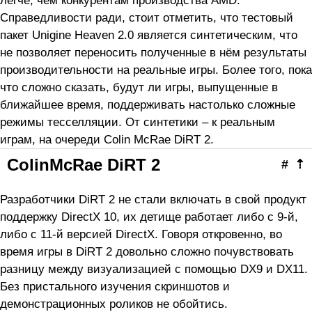
легче, чем конкурентам производства AMD.
Справедливости ради, стоит отметить, что тестовый
пакет Unigine Heaven 2.0 является синтетическим, что
не позволяет переносить полученные в нём результаты
производительности на реальные игры. Более того, пока
что сложно сказать, будут ли игры, выпущенные в
ближайшее время, поддерживать настолько сложные
режимы тесселляции. От синтетики – к реальным
играм, на очереди Colin McRae DiRT 2.
ColinMcRae DiRT 2
#
⇡
Разработчики DiRT 2 не стали включать в свой продукт
поддержку DirectX 10, их детище работает либо с 9-й,
либо с 11-й версией DirectX. Говоря откровенно, во
время игры в DiRT 2 довольно сложно почувствовать
разницу между визуализацией с помощью DX9 и DX11.
Без пристального изучения скриншотов и
демонстрационных роликов не обойтись.