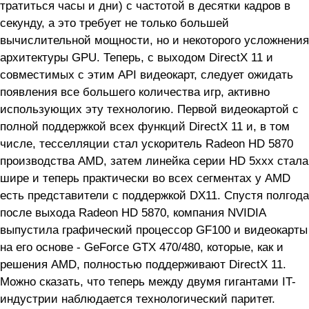
тратиться часы и дни) с частотой в десятки кадров в
секунду, а это требует не только большей
вычислительной мощности, но и некоторого усложнения
архитектуры GPU. Теперь, с выходом DirectX 11 и
совместимых с этим API видеокарт, следует ожидать
появления все большего количества игр, активно
использующих эту технологию. Первой видеокартой с
полной поддержкой всех функций DirectX 11 и, в том
числе, тесселляции стал ускоритель Radeon HD 5870
производства AMD, затем линейка серии HD 5xxx стала
шире и теперь практически во всех сегментах у AMD
есть представители с поддержкой DX11. Спустя полгода
после выхода Radeon HD 5870, компания NVIDIA
выпустила графический процессор GF100 и видеокарты
на его основе - GeForce GTX 470/480, которые, как и
решения AMD, полностью поддерживают DirectX 11.
Можно сказать, что теперь между двумя гигантами IT-
индустрии наблюдается технологический паритет.