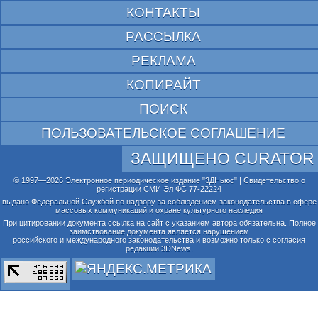
КОНТАКТЫ
РАССЫЛКА
РЕКЛАМА
КОПИРАЙТ
ПОИСК
ПОЛЬЗОВАТЕЛЬСКОЕ СОГЛАШЕНИЕ
ЗАЩИЩЕНО CURATOR
© 1997—2026 Электронное периодическое издание "3ДНьюс" | Свидетельство о
регистрации СМИ Эл ФС 77-22224
выдано Федеральной Службой по надзору за соблюдением законодательства в сфере
массовых коммуникаций и охране культурного наследия
При цитировании документа ссылка на сайт с указанием автора обязательна. Полное
заимствование документа является нарушением
российского и международного законодательства и возможно только с согласия
редакции 3DNews.