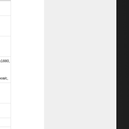
x1880,
ов/с,