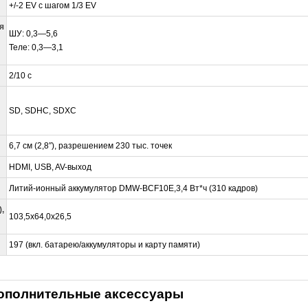
+/-2 EV с шагом 1/3 EV
я
ШУ: 0,3—5,6
Теле: 0,3—3,1
2/10 с
SD, SDHC, SDXC
6,7 см (2,8″), разрешением 230 тыс. точек
HDMI, USB, AV-выход
Литий-ионный аккумулятор DMW-BCF10E,3,4 Вт*ч (310 кадров)
,
103,5x64,0x26,5
197 (вкл. батарею/аккумуляторы и карту памяти)
дополнительные аксессуары