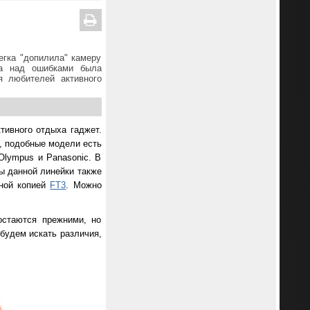
егка "допилила" камеру
та над ошибками была
я любителей активного
ктивного отдыха
гаджет.
о, подобные модели есть
Olympus и Panasonic. В
ы данной линейки также
чной копией
FT3
. Можно
остаются прежними, но
будем искать различия,