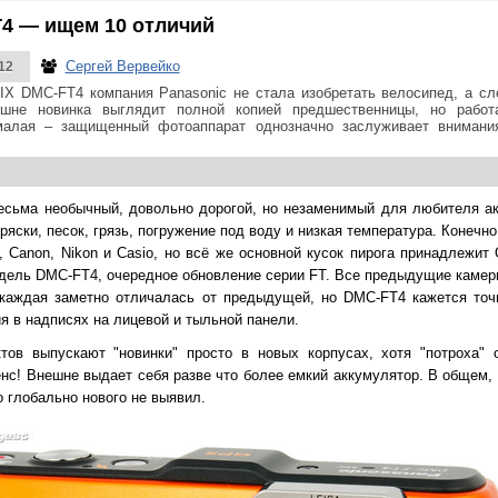
4 — ищем 10 отличий
Сергей Вервейко
12
X DMC-FT4 компания Panasonic не стала изобретать велосипед, а сл
шне новинка выглядит полной копией предшественницы, но рабо
малая – защищенный фотоаппарат однозначно заслуживает внимани
сьма необычный, довольно дорогой, но незаменимый
для любителя а
яски, песок, грязь, погружение под воду и низкая температура. Конечн
 Canon, Nikon и Casio, но всё же основной кусок пирога принадлежит 
одель DMC-FT4, очередное обновление серии FT. Все предыдущие камер
 каждая заметно отличалась от предыдущей, но DMC-FT4 кажется то
я в надписях на лицевой и тыльной панели.
ктов выпускают "новинки" просто в новых корпусах, хотя "потроха" 
нс! Внешне выдает себя разве что более емкий аккумулятор. В общем, 
о глобально нового не выявил.