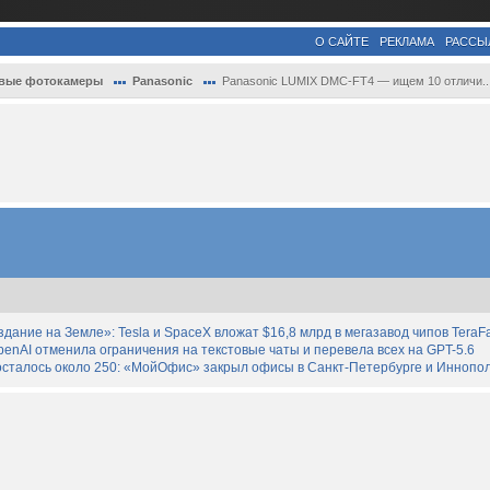
О САЙТЕ
РЕКЛАМА
РАССЫ
вые фотокамеры
Panasonic
Panasonic LUMIX DMC-FT4 — ищем 10 отличи..
дание на Земле»: Tesla и SpaceX вложат $16,8 млрд в мегазавод чипов TeraF
enAI отменила ограничения на текстовые чаты и перевела всех на GPT-5.6
осталось около 250: «МойОфис» закрыл офисы в Санкт-Петербурге и Иннопо