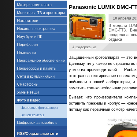
Материнские платы
Panasonic LUMIX DMC-FT
Мониторы, ТВ и проекторы
10 апреля 20
Накопители
В модели LUMI
Носимая электроника
DMC-FT3. Вне
проделана не
Ноутбуки и ПК
отдыха
Периферия
⇣ Содержание
Планшеты
Защищённый фотоаппарат — это ве
Программное обеспечение
Данному типу камер не страшны встр
Процессоры и память
у многих производителей — Pentax,
этот раз на тестирование попала м
Сети и коммуникации
побывали в нашей лаборатории, и
Смартфоны
заметить только небольшие различи
Умные вещи
Бывает, что производители компа
Фото и видео
оставить прежним и корпус — нонсе
Цифровые фотокамеры
потому как первичный осмотр ничег
Экшен-камеры
Цифровой автомобиль
RSS/Социальные сети