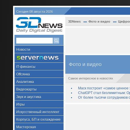
Сегодня 08 августа 2026
3DNews
Фото и видео
Цифро
Новости
Фото и видео
IT-финансы
Offсянка
Самое интересное в новостях
Аналитика
Маск построит «самое ценное з
Видеокарты
ChatGPT стал безлимитным: Op
Звук и акустика
От более тысячи сотрудников 
Игры
Искусственный интеллект
Корпуса, БП и охлаждение
Мастерская