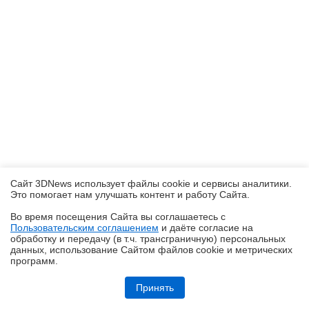
Сайт 3DNews использует файлы cookie и сервисы аналитики.
Это помогает нам улучшать контент и работу Cайта.
Во время посещения Cайта вы соглашаетесь с
Пользовательским соглашением
и даёте согласие на
✖
обработку и передачу (в т.ч. трансграничную) персональных
данных, использование Cайтом файлов cookie и метрических
программ.
Обзор видеокарты Acer Nitro Intel Arc B570 OC
Принять