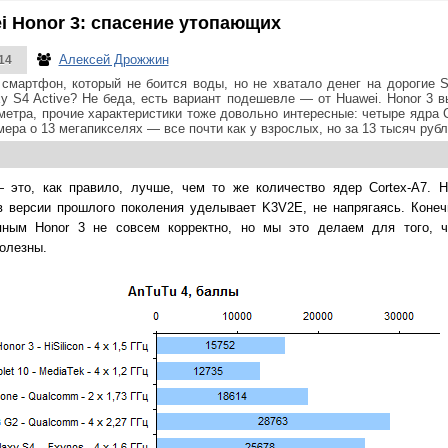
 Honor 3: спасение утопающих
Алексей Дрожжин
14
 смартфон, который не боится воды, но не хватало денег на дорогие S
y S4 Active? Не беда, есть вариант подешевле — от Huawei. Honor 3 
метра, прочие характеристики тоже довольно интересные: четыре ядра C
мера о 13 мегапикселях — все почти как у взрослых, но за 13 тысяч руб
— это, как правило, лучше, чем то же количество ядер Cortex-A7. Н
в версии прошлого поколения уделывает K3V2E, не напрягаясь. Конеч
ным Honor 3 не совсем корректно, но мы это делаем для того, ч
олезны.