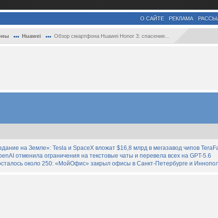
О САЙТЕ
РЕКЛАМА
РАССЫ
оны
Huawei
Обзор смартфона Huawei Honor 3: спасение...
дание на Земле»: Tesla и SpaceX вложат $16,8 млрд в мегазавод чипов TeraF
enAI отменила ограничения на текстовые чаты и перевела всех на GPT-5.6
осталось около 250: «МойОфис» закрыл офисы в Санкт-Петербурге и Иннопо