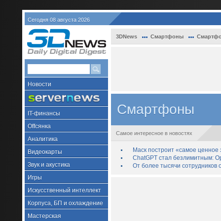
Сегодня 08 августа 2026
3DNews
Смартфоны
Смартф
Новости
Смартфоны
IT-финансы
Offсянка
Самое интересное в новостях
Аналитика
Маск построит «самое ценное з
Видеокарты
ChatGPT стал безлимитным: Op
Звук и акустика
От более тысячи сотрудников 
Игры
Искусственный интеллект
Корпуса, БП и охлаждение
Мастерская