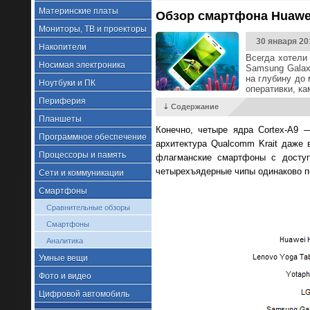
Материнские платы
Обзор смартфона Huawei
Мониторы, ТВ и проекторы
30 января 20
Накопители
Всегда хотели
Носимая электроника
Samsung Galax
на глубину до 
Ноутбуки и ПК
оперативки, ка
Периферия
⇣ Содержание
Планшеты
Конечно, четыре ядра Cortex-A9 
Программное обеспечение
архитектура Qualcomm Krait даже 
Процессоры и память
флагманские смартфоны с доступ
четырехъядерные чипы одинаково п
Сети и коммуникации
Смартфоны
Сравнительные обзоры
Смартфоны
Аналитика
Умные вещи
Фото и видео
Цифровой автомобиль