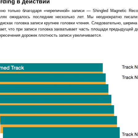
rding в действии
но только благодаря «черепичной» записи — Shingled Magnetic Recor
телях ожидалось последние несколько лет. Мы неоднократно писал
х дисках головка записи крупнее головки чтения. Следовательно, ширин
ет, что при записи головка захватывает часть площади предыдущей до
ересечения дорожек плотность записи увеличивается.