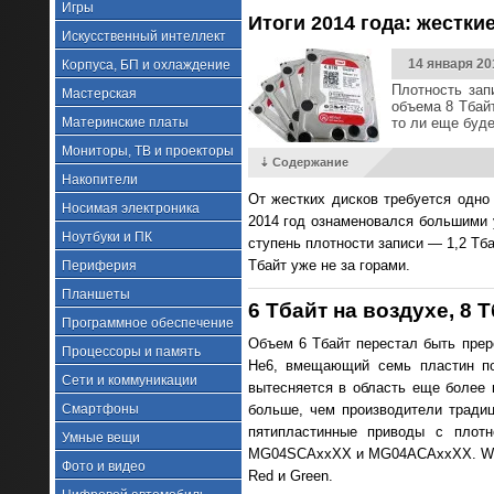
Игры
Итоги 2014 года: жестк
Искусственный интеллект
14 января 20
Корпуса, БП и охлаждение
Плотность зап
Мастерская
объема 8 Тбай
Материнские платы
то ли еще буде
Мониторы, ТВ и проекторы
⇣ Содержание
Накопители
От жестких дисков требуется одно
Носимая электроника
2014 год ознаменовался большими 
Ноутбуки и ПК
ступень плотности записи — 1,2 Тб
Тбайт уже не за горами.
Периферия
Планшеты
6 Тбайт на воздухе, 8 
Программное обеспечение
Объем 6 Тбайт перестал быть преро
Процессоры и память
He6, вмещающий семь пластин по 
Сети и коммуникации
вытесняется в область еще более 
Смартфоны
больше, чем производители тради
пятипластинные приводы с плотн
Умные вещи
MG04SCAxxXX и MG04ACAxxXX. Weste
Фото и видео
Red и Green.