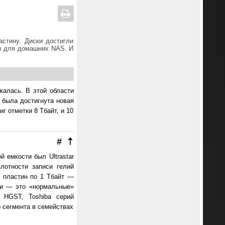
стину. Диски достигли
ки для домашних NAS. И
жалась. В этой области
 была достигнута новая
г отметки 8 Тбайт, и 10
#
⇡
 емкости был Ultrastar
лотности записи гелий
ь пластин по 1 Тбайт —
ли — это «нормальные»
е HGST, Toshiba серий
 сегмента в семействах