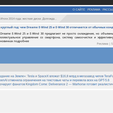
О САЙТЕ
РЕКЛАМА
РАССЫ
Итоги 2014 года: жесткие диски. Долгожда...
круглый год: чем Dreame E-Wind 25 и E-Wind 30 отличаются от обычных ко
Dreame E-Wind 25 и E-Wind 30 предлагают не просто охлаждение, но объемн
теллектуальное управление со смартфона, систему самоочистки и эффектив
 новинках подробнее
Реклама | 
дание на Земле»: Tesla и SpaceX вложат $16,8 млрд в мегазавод чипов TeraF
enAI отменила ограничения на текстовые чаты и перевела всех на GPT-5.6
зочарует фанатов Kingdom Come: Deliverance 2 — Warhorse готовит реалист