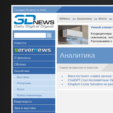
Сегодня 08 августа 2026
3DNews
Аналитика
Итоги
Умный климат 
Кондиционеры 
сквозняков, ин
Рассказываем о
Новости
Аналитика
IT-финансы
Offсянка
Самое интересное в новостях
Аналитика
Маск построит «самое ценное з
Выставки
ChatGPT стал безлимитным: Op
Репортажи
Kingdom Come Salvation не ра
Итоги
Выбор компьютера
Видеокарты
Звук и акустика