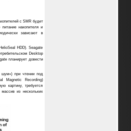
акопителей с SMR будет
 питание накопителя и
одически зависают в
lioSeal HDD). Seagate
отребительском Desktop
gate планирует довести
 шум») при чтении под
l Magnetic Recording)
ую картину, требуется
 массив из нескольких