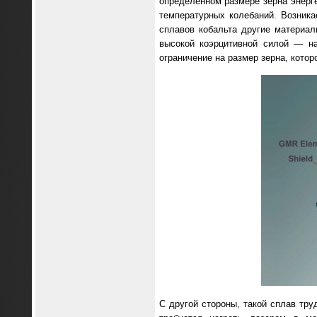
определенном размере зерна энерг
температурных колебаний. Возник
сплавов кобальта другие материал
высокой коэрцитивной силой — на
ограничение на размер зерна, кото
С другой стороны, такой сплав тр