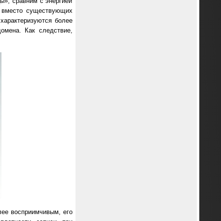
ы», сравним с энергией
х вместо существующих
 характеризуются более
омена. Как следствие,
лее восприимчивым, его