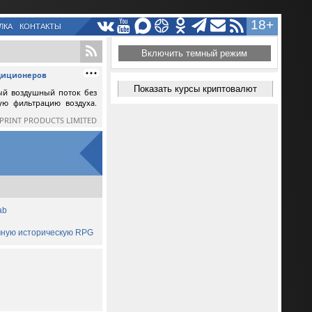
18+
ЛКА
КОНТАКТЫ
Включить темный режим
ндиционеров
Показать курсы криптовалют
ый воздушный поток без
ную фильтрацию воздуха.
SPRINT PRODUCTS LIMITED
ab
ичную историческую RPG