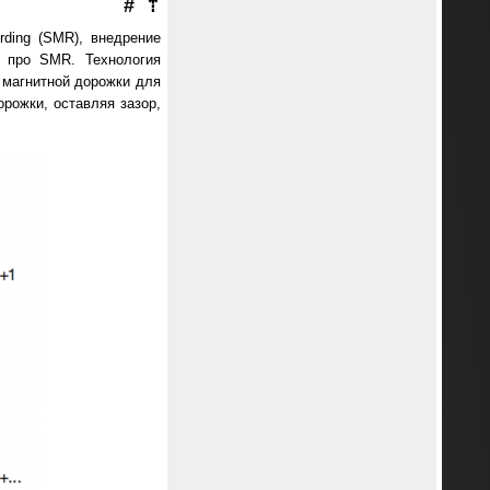
#
⇡
ding (SMR), внедрение
и про SMR. Технология
а магнитной дорожки для
рожки, оставляя зазор,