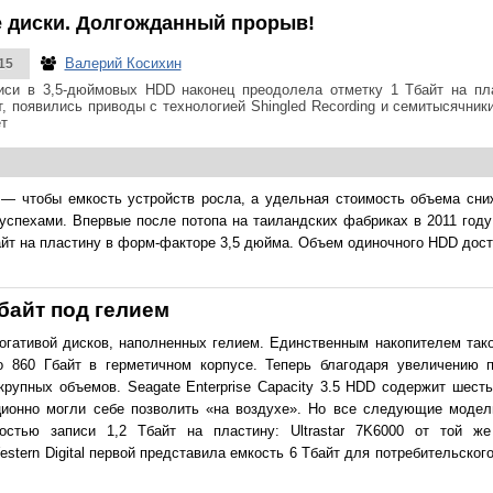
ие диски. Долгожданный прорыв!
Валерий Косихин
15
иси в 3,5-дюймовых HDD наконец преодолела отметку 1 Тбайт на пла
т, появились приводы с технологией Shingled Recording и семитысячни
т
 — чтобы емкость устройств росла, а удельная стоимость объема сни
успехами. Впервые после потопа на таиландских фабриках в 2011 году
айт на пластину в форм-факторе 3,5 дюйма. Объем одиночного HDD дости
Тбайт под гелием
гативой дисков, наполненных гелием. Единственным накопителем такой
860 Гбайт в герметичном корпусе. Теперь благодаря увеличению п
крупных объемов. Seagate Enterprise Capacity 3.5 HDD содержит шест
ционно могли себе позволить «на воздухе». Но все следующие моде
остью записи 1,2 Тбайт на пластину: Ultrastar 7K6000 от той ж
rn Digital первой представила емкость 6 Тбайт для потребительского