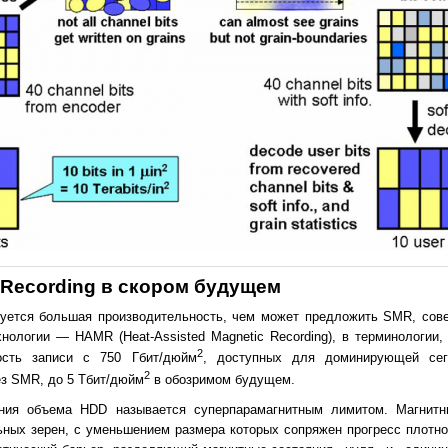
c Recording в скором будущем
буется большая производительность, чем может предложить SMR, сов
нологии — HAMR (Heat-Assisted Magnetic Recording), в терминологии,
2
сть записи с 750 Гбит/дюйм
, доступных для доминирующей се
2
без SMR, до 5 Тбит/дюйм
в обозримом будущем.
ения объема HDD называется суперпарамагнитным лимитом. Магнит
ьных зерен, с уменьшением размера которых сопряжен прогресс плотно