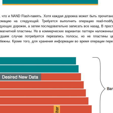
 что и NAND Flash-память. Хотя каждая дорожка может быть прочитана
мацию на следующей. Требуется выполнить операцию read-modify-
дующих дорожек, а затем последовательно записать все назад. В про
 магнитной пластины. Но в коммерческих вариантах паттерн наложенны
дшем случае потребуется перезапись полосы, но не пластины це
збежны. Кроме того, для хранения информации во время операции пере