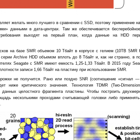
авляет желать много лучшего в сравнении с SSD, поэтому применение н
ми» данными в дата-центрах. Там же обеспечивается бесперебойное
требования выходят на первый план, когда данные на HDD пери
сков на базе SMR объемом 10 Тбайт в корпусе с гелием (10TB SMR He
серии Archive HDD объемом вплоть до 8 Тбайт и, как ни странно, в п
телях Seagate с SMR имеют емкость 1,25-1,33 Тбайт. В 2015 году Sea
плотности записи 1,66 Тбайт на пластину при использовании SMR.
орожки не получится. Рано или поздно SNR (соотношение «сигнал —
ет ниже критического значения. Технология TDMR (Two-Dimensiona
 данных целостного фрагмента пластины. Чтобы построить двухмерн
ощадь несколькими проходами считывающей головки либо применять
.