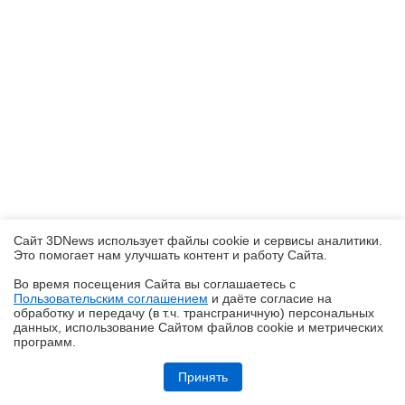
Сайт 3DNews использует файлы cookie и сервисы аналитики.
Это помогает нам улучшать контент и работу Cайта.
Во время посещения Cайта вы соглашаетесь с
Пользовательским соглашением
и даёте согласие на
✖
обработку и передачу (в т.ч. трансграничную) персональных
данных, использование Cайтом файлов cookie и метрических
программ.
Обзор и тестирование неттопа MSI PRO DP10 A14MG: маленький, но
очень производительный
Принять