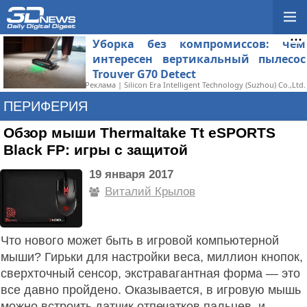
Уборка без компромиссов: чем
интересен вертикальный пылесос
Trouver G70 Detect
Реклама | Silicon Era Intelligent Technology (Suzhou) Co.,Ltd.
ПЕРИФЕРИЯ
Обзор мыши Thermaltake Tt eSPORTS
Black FP: игры с защитой
19 января 2017
Виталий Крылов
Что нового может быть в игровой компьютерной
мыши? Гирьки для настройки веса, миллион кнопок,
сверхточный сенсор, экстравагантная форма — это
все давно пройдено. Оказывается, в игровую мышь
можно встроить датчик отпечатков пальцев, и