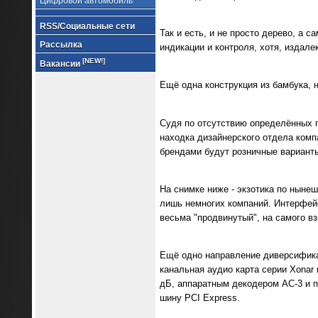
Цифровой автомобиль
RSS/Социальные сети
Так и есть, и не просто дерево, а 
Рассылка
индикации и контроля, хотя, издал
[NEW!]
Вакансии
Ещё одна конструкция из бамбука, 
Судя по отсутствию определённых п
находка дизайнерского отдела комп
брендами будут розничные варианты
На снимке ниже - экзотика по ныне
лишь немногих компаний. Интерфейс
весьма "продвинутый", на самого в
Ещё одно направление диверсификац
канальная аудио карта серии Xonar
дБ, аппаратным декодером AC-3 и п
шину PCI Express.