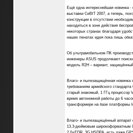
Ещё одна интереснейшая новинка - 
выставки CeBIT 2007, а теперь, пох
конструкции в отсутствии необходи
находиться в зоне действия беспро
некоторых странах благодаря удобс
наших пенатах идея пока лишь обка
Об ультрамобильном ПК производст
инженеры ASUS продолжают поиски н
модель R2H – вариант, защищённый 
Влаго- и пылезащищённая новинка
требованиям армейского стандарта 
старый знакомый, 1 ГГц процессор 
время автономной работы до 6 часо
трансформере на базе платформы In
Влаго- и пылезащищённый аппарат 
13,3-дюймовым широкоформатным ЖК
2.0+EDR, 3G HSDPA, есть даже GPS