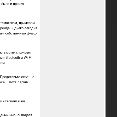
зъёмов и прочих
 тематикам, примером
бренда. Однако сегодня
икам собственную флэш-
ю экзотику: концепт
 Bluetooth и Wi-Fi,
енем…
Представьте себе, не
се... Хотя ларчик
мой стабилизации…
одный мир, обладает