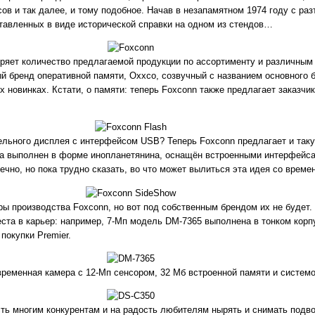
ов и так далее, и тому подобное. Начав в незапамятном 1974 году с ра
тавленных в виде исторической справки на одном из стендов…
ряет количество предлагаемой продукции по ассортименту и различным
й бренд оперативной памяти, Oxxco, созвучный с названием основного 
 новинках. Кстати, о памяти: теперь Foxconn также предлагает заказч
ельного дисплея с интерфейсом USB? Теперь Foxconn предлагает и таку
a выполнен в форме инопланетянина, оснащён встроенными интерфейсами
ечно, но пока трудно сказать, во что может вылиться эта идея со врем
ры производства Foxconn, но вот под собственным брендом их не будет. 
 места в карьер: например, 7-Мп модель DM-7365 выполнена в тонком корпу
покупки Premier.
овременная камера с 12-Мп сенсором, 32 Мб встроенной памяти и систе
ть многим конкурентам и на радость любителям нырять и снимать подв