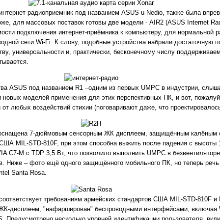
интернет-радиоприемник под названием ASUS u-Nedio, также была впре
оже, для массовых поставок готовы две модели - AIR2 (ASUS Internet Ra
мости подключения интернет-приёмника к компьютеру, для нормальной 
водной сети Wi-Fi. К слову, подобные устройства набрали достаточную п
тву, универсальности и, практически, бесконечному числу поддерживаем
тывается.
ва ASUS под названием R1 –одним из первых UMPC в индустрии, слыша
овых моделей применения для этих перспективных ПК, и вот, пожалуйс
от любых воздействий стихии (поговаривают даже, что проектировалось
 оснащена 7-дюймовым сенсорным ЖК дисплеем, защищённым калёным с
США MIL-STD-810F, при этом способна выжить после падения с высоты 1
VIA C7-M с TDP 3,5 Вт, что позволило выполнить UMPC в безвентиляторн
в. Ниже – фото ещё одного защищённого мобильного ПК, но теперь речь
tel Santa Rosa.
соответствует требованиям армейских стандартов США MIL-STD-810F и
-дисплеем, "нафарширован" беспроводными интерфейсами, включая Wi
. Предусмотрено несколько уровней идентификации пользователя, вкл