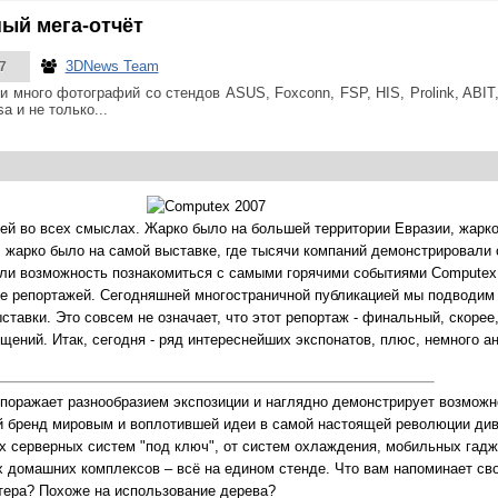
ый мега-отчёт
3DNews Team
7
и много фотографий со стендов ASUS, Foxconn, FSP, HIS, Prolink, ABIT,
a и не только...
й во всех смыслах. Жарко было на большей территории Евразии, жарко 
 жарко было на самой выставке, где тысячи компаний демонстрировали 
ли возможность познакомиться с самыми горячими событиями Computex
ле репортажей. Сегодняшней многостраничной публикацией мы подводим
тавки. Это совсем не означает, что этот репортаж - финальный, скорее
ений. Итак, сегодня - ряд интереснейших экспонатов, плюс, немного а
поражает разнообразием экспозиции и наглядно демонстрирует возможн
й бренд мировым и воплотившей идеи в самой настоящей революции ди
 серверных систем "под ключ", от систем охлаждения, мобильных гадж
 домашних комплексов – всё на едином стенде. Что вам напоминает св
тера? Похоже на использование дерева?