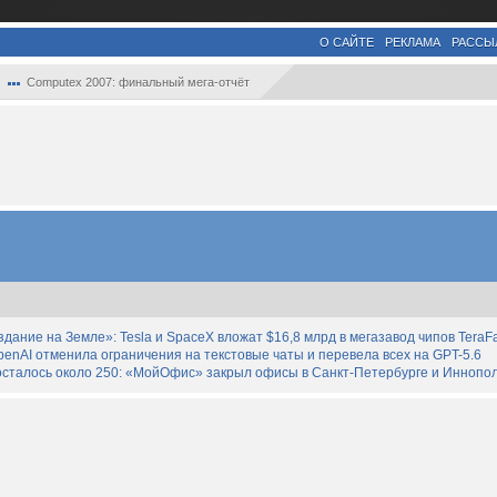
О САЙТЕ
РЕКЛАМА
РАССЫ
Computex 2007: финальный мега-отчёт
дание на Земле»: Tesla и SpaceX вложат $16,8 млрд в мегазавод чипов TeraF
enAI отменила ограничения на текстовые чаты и перевела всех на GPT-5.6
осталось около 250: «МойОфис» закрыл офисы в Санкт-Петербурге и Иннопо