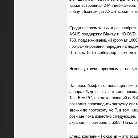
также встроенная 2-Мп веб-камера. 
войну. Экспозиция ASUS также вклю
Среди всевозможных и разнообразн
ASUS поддержку Blu-ray и HD DVD.
768, поддерживающий формат 1080p
программирования передач на неделю
Вт плюс 16 Вт сабвуфер в комплект
Наконец, гвоздь программы - нашум
На пресс-брифинге, посвящённом а
аппарат будет выпускаться в неско
Так, Eee PC, представляющий собой
позволит производить загрузку сис
звонки по протоколу VoIP, в том чи
рознице пока известно следующее. 
экраном – примерно в $299. Начало 
Стенд компании
Foxconn
– это трад