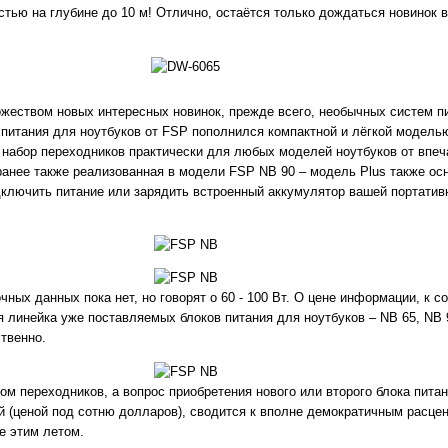
ью на глубине до 10 м! Отлично, остаётся только дождаться новинок в 
еством новых интересных новинок, прежде всего, необычных систем пит
питания для ноутбуков от FSP пополнился компактной и лёгкой модель
 набор переходников практически для любых моделей ноутбуков от впе
 ранее также реализованная в модели FSP NB 90 – модель Plus также о
одключить питание или зарядить встроенный аккумулятор вашей портатив
ых данных пока нет, но говорят о 60 - 100 Вт. О цене информации, к с
ая линейка уже поставляемых блоков питания для ноутбуков – NB 65, NB 
твенно.
м переходников, а вопрос приобретения нового или второго блока питан
(ценой под сотню долларов), сводится к вполне демократичным расценк
е этим летом.