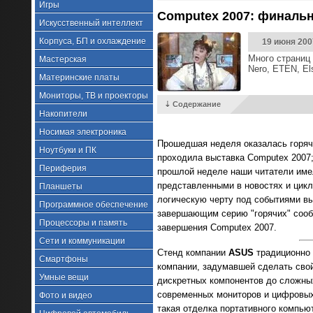
Игры
Computex 2007: финальн
Искусственный интеллект
Корпуса, БП и охлаждение
19 июня 200
Много страниц 
Мастерская
Nero, ETEN, Els
Материнские платы
Мониторы, ТВ и проекторы
⇣ Содержание
Накопители
Носимая электроника
Прошедшая неделя оказалась горяче
Ноутбуки и ПК
проходила выставка Computex 2007;
Периферия
прошлой неделе наши читатели име
представленными в новостях и цик
Планшеты
логическую черту под событиями выс
Программное обеспечение
завершающим серию "горячих" сообщ
Процессоры и память
завершения Computex 2007.
Сети и коммуникации
Стенд компании
ASUS
традиционно 
Смартфоны
компании, задумавшей сделать сво
Умные вещи
дискретных компонентов до сложных
современных мониторов и цифровых
Фото и видео
такая отделка портативного компью