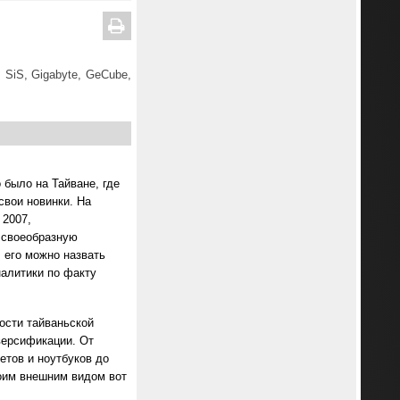
 SiS, Gigabyte, GeCube,
было на Тайване, где
свои новинки. На
 2007,
 своеобразную
, его можно назвать
налитики по факту
ости тайваньской
версификации. От
етов и ноутбуков до
оим внешним видом вот