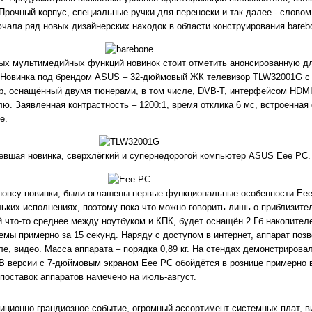
Прочный корпус, специальные ручки для переноски и так далее - словом,
чала ряд новых дизайнерских находок в области конструирования bareb
ых мультимедийных функций новинок стоит отметить анонсированную дл
 Новинка под брендом ASUS – 32-дюймовый ЖК телевизор TLW32001G с 
, оснащённый двумя тюнерами, в том числе, DVB-T, интерфейсом HDM
. Заявленная контрастность – 1200:1, время отклика 6 мс, встроенная 
е.
евшая новинка, сверхлёгкий и супернедорогой компьютер ASUS Eee PC.
нонсу новинки, были оглашены первые функциональные особенности Eee
льких исполнениях, поэтому пока что можно говорить лишь о приблизите
 что-то среднее между ноутбуком и КПК, будет оснащён 2 Гб накопител
темы примерно за 15 секунд. Наряду с доступом в интернет, аппарат поз
сле, видео. Масса аппарата – порядка 0,89 кг. На стендах демонстрирова
В версии с 7-дюймовым экраном Eee PC обойдётся в рознице примерно 
поставок аппаратов намечено на июль-август.
иционно грандиозное событие, огромный ассортимент системных плат, в