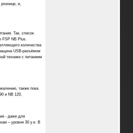
рознице, и,
ания. Так, список
ю FSP NB Plus.
чатляющего количества
снащена USB-разъёмом
ной техники с питанием
ожалению, также пока
90 и NB 120,
ия - даже для
ам – уровня 30 у.е. В