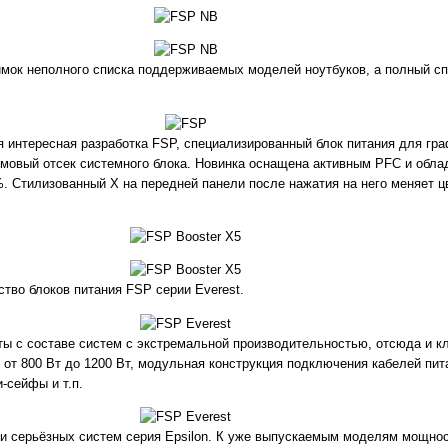
мок неполного списка поддерживаемых моделей ноутбуков, а полный сп
я интересная разработка FSP, специализированный блок питания для гра
ймовый отсек системного блока. Новинка оснащена активным PFC и обла
5%. Стилизованный Х на передней панели после нажатия на него меняет 
тво блоков питания FSP серии Everest.
ты с составе систем с экстремальной производительностью, отсюда и 
от 800 Вт до 1200 Вт, модульная конструкция подключения кабелей пит
-сейфы и т.п.
 серьёзных систем серия Epsilon. К уже выпускаемым моделям мощност