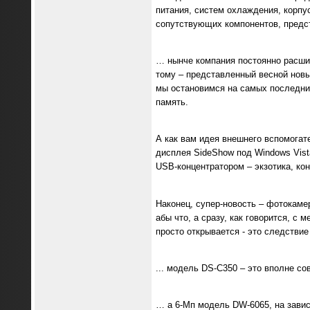
питания, систем охлаждения, корпус
сопутствующих компонентов, предс
… нынче компания постоянно расши
тому – представленный весной новы
мы остановимся на самых последних
память.
А как вам идея внешнего вспомогат
дисплея SideShow под Windows Vist
USB-концентратором – экзотика, кон
Наконец, супер-новость – фотокаме
абы что, а сразу, как говорится, с
просто открывается - это следствие 
... модель DS-C350 – это вполне с
… а 6-Мп модель DW-6065, на завис