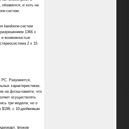
 обзавёлся, и хоть на
one-систем.
я barebone-систем
разрешением 1366 х
I и возможностью
стереосистема 2 х 15
 PC. Разумеется,
льных характеристиках.
ем на флэш-памяти, что
воляет осуществлять
лись три модели, но о
в $199, с 10-дюймовым
идеокарт, блоков