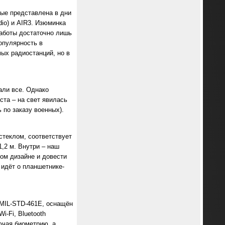
вые представлена в дни
dio) и AIR3. Изюминка
работы достаточно лишь
опулярность в
ых радиостанций, но в
ли все. Однако
та – на свет явилась
 по заказу военных).
теклом, соответствует
,2 м. Внутри – наш
ом дизайне и довести
 идёт о планшетнике-
 MIL-STD-461Е, оснащён
-Fi, Bluetooth
ючая биометрию, а