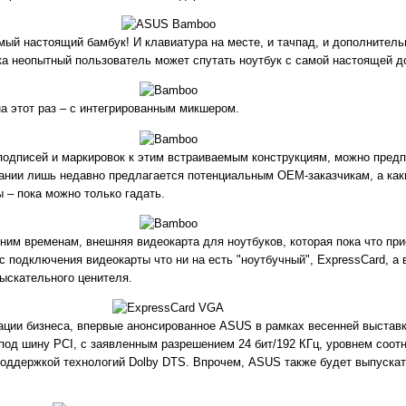
самый настоящий бамбук! И клавиатура на месте, и тачпад, и дополнител
ека неопытный пользователь может спутать ноутбук с самой настоящей д
на этот раз – с интегрированным микшером.
одписей и маркировок к этим встраиваемым конструкциям, можно предп
ании лишь недавно предлагается потенциальным OEM-заказчикам, а как
 – пока можно только гадать.
шним временам, внешняя видеокарта для ноутбуков, которая пока что при
 подключения видеокарты что ни на есть "ноутбучный", ExpressCard, а в
зыскательного ценителя.
ии бизнеса, впервые анонсированное ASUS в рамках весенней выставки
 под шину PCI, с заявленным разрешением 24 бит/192 КГц, уровнем соот
оддержкой технологий Dolby DTS. Впрочем, ASUS также будет выпускат