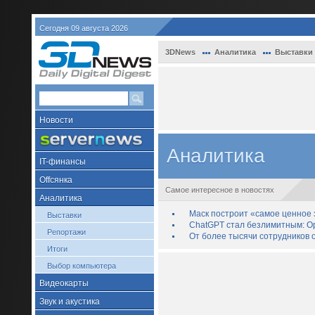
Сегодня 09 августа 2026
3DNews
Аналитика
Выставки
Новости
Аналитика
IT-финансы
Offсянка
Самое интересное в новостях
Аналитика
Маск построит «самое ценное з
Выставки
ChatGPT стал безлимитным: Op
Репортажи
От более тысячи сотрудников 
Итоги
Выбор компьютера
Видеокарты
Звук и акустика