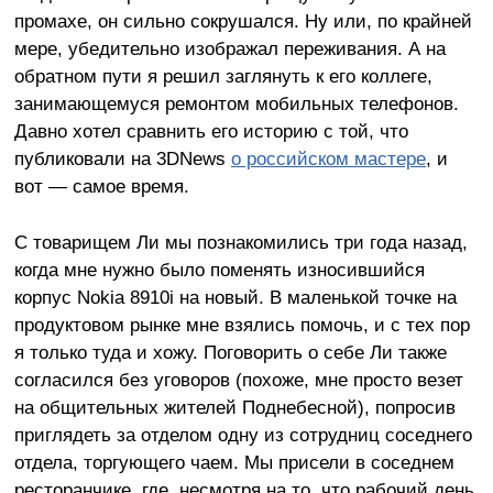
промахе, он сильно сокрушался. Ну или, по крайней
мере, убедительно изображал переживания. А на
обратном пути я решил заглянуть к его коллеге,
занимающемуся ремонтом мобильных телефонов.
Давно хотел сравнить его историю с той, что
публиковали на 3DNews
о российском мастере
, и
вот — самое время.
С товарищем Ли мы познакомились три года назад,
когда мне нужно было поменять износившийся
корпус Nokia 8910i на новый. В маленькой точке на
продуктовом рынке мне взялись помочь, и с тех пор
я только туда и хожу. Поговорить о себе Ли также
согласился без уговоров (похоже, мне просто везет
на общительных жителей Поднебесной), попросив
приглядеть за отделом одну из сотрудниц соседнего
отдела, торгующего чаем. Мы присели в соседнем
ресторанчике, где, несмотря на то, что рабочий день