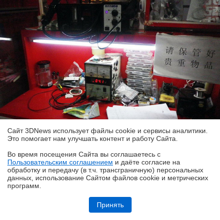
Сайт 3DNews использует файлы cookie и сервисы аналитики.
Это помогает нам улучшать контент и работу Cайта.
Во время посещения Cайта вы соглашаетесь с
Для диагностики и пайки Ли использует технику,
Пользовательским соглашением
и даёте согласие на
✖
обработку и передачу (в т.ч. трансграничную) персональных
похожую на ту, что находится в арсенале его коллеги
данных, использование Cайтом файлов cookie и метрических
программ.
Александра из Москвы
Обзор HUAWEI MatePad SE 11" (2026): тонкий металлический
планшет с раритетной начинкой
Принять
Ко мне чаще всего обращаются те, у кого