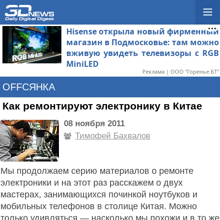
Hisense открыла новый фирменный
магазин в Подмосковье: там можно
вживую увидеть телевизоры с RGB
MiniLED
Реклама | ООО "Горенье БТ"
OFFСЯНКА
Как ремонтируют электронику в Китае
08 ноября 2011
Тимофей Бахвалов
Мы продолжаем серию материалов о ремонте
электроники и на этот раз расскажем о двух
мастерах, занимающихся починкой ноутбуков и
мобильных телефонов в столице Китая. Можно
только удивляться — насколько мы похожи и в то же