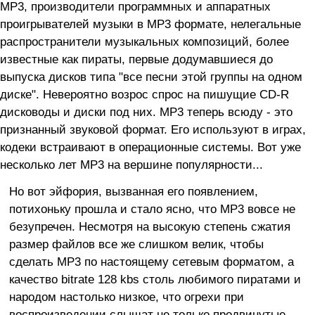
МР3, производители программных и аппаратных
проигрывателей музыки в МР3 формате, нелегальные
распространители музыкальных композиций, более
известные как пираты, первые додумавшиеся до
выпуска дисков типа "все песни этой группы на одном
диске". Невероятно возрос спрос на пишущие CD-R
дисководы и диски под них. МР3 теперь всюду - это
признанный звуковой формат. Его используют в играх,
кодеки встраивают в операционные системы. Вот уже
несколько лет МР3 на вершине популярности...
Но вот эйфория, вызванная его появлением,
потихоньку прошла и стало ясно, что МР3 вовсе не
безупречен. Несмотря на высокую степень сжатия
размер файлов все же слишком велик, чтобы
сделать МР3 по настоящему сетевым форматом, а
качество bitrate 128 kbs столь любимого пиратами и
народом настолько низкое, что огрехи при
воспроизведении слышат не только продвинутые