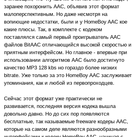
заранее похоронить AAC, объявив этот формат
малоперспективным. Но даже несмотря на
вопиющие недостатки, были и у HomeBoy AAC кое
какие плюсы. Так, в комплекте с кодеком
поставлялся самый первый проигрыватель AAC
файлов BitAAC отличающийся высокой скоростью и
приятным интерфейсом. Но главное - впервые при
использовании алгоритмов AAC было достигнуто
качество MP3 128 kbs но гораздо более низких
bitrate. Уже только за это HomeBoy AAC заслуживает
упоминания, как и любой из первопроходцев.
Сейчас этот формат уже практически не
развивается, последняя версия кодека вышла
довольно давно. Но до сих пор появляются
бесплатные, так называемые freeware кодеры AAC,
которые на самом деле являются разнообразными
интерфейсами к кодеку HomeBoy AAC, начиная с