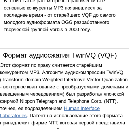
В этой статье рассмотрены практически все
основные конкуренты МР3 появившиеся за
последнее время - от старейшего VQF до самого
молодого аудиоформата OGG разработанного
творческой группой Vorbis в 2000 году.
Формат аудиосжатия TwinVQ (VQF)
Этот формат по праву считается старейшим
конкурентом MP3. Алгоритм аудиокомпрессии TwinVQ
(Transform-domain Weighted Interleave Vector Quanization
- векторное квантование с преобразуемыми доменами и
взвешенным чередованием) был разработан японской
фирмой Nippon Telegraph and Telephone Corp. (NTT),
точнее, ее подразделением
Human Interface
Laboratories
. Патент на использование этого формата
принадлежит фирме NTT, которая первой представила