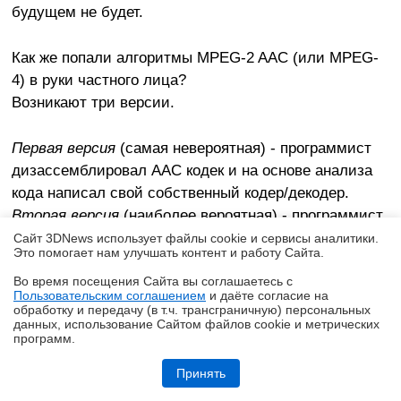
будущем не будет.
Как же попали алгоритмы MPEG-2 AAC (или MPEG-
4) в руки частного лица?
Возникают три версии.
Первая версия
(самая невероятная) - программист
дизассемблировал AAC кодек и на основе анализа
кода написал свой собственный кодер/декодер.
Вторая версия
(наиболее вероятная) - программист
является одним из бывших или нынешних
Сайт 3DNews использует файлы cookie и сервисы аналитики.
Это помогает нам улучшать контент и работу Cайта.
разработчиков формата AAC(или MPEG-4), которому
надоело наблюдать за тем, что его детище
Во время посещения Cайта вы соглашаетесь с
Пользовательским соглашением
и даёте согласие на
становится форматом для избранных имеющих
✖
обработку и передачу (в т.ч. трансграничную) персональных
данных, использование Cайтом файлов cookie и метрических
деньги, и он решил сделать его общедоступным.
программ.
Третья версия
- исходники формата AAC (или
Обзор и тест системы жидкостного охлаждения DeepCool LT360 Vision
MPEG-4) были украдены из стен любой из
ARGB с 4,5-дюймовым экраном
Принять
организаций занимающихся собственными