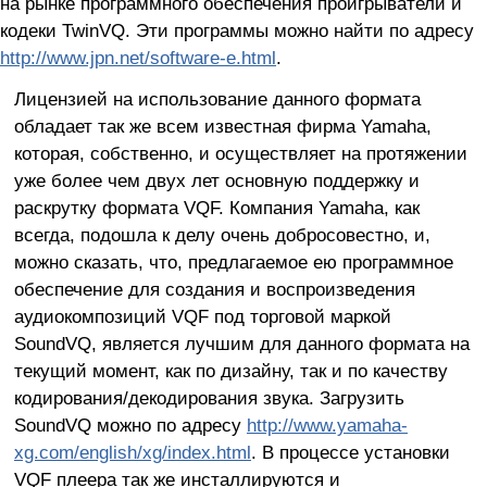
на рынке программного обеспечения проигрыватели и
кодеки TwinVQ. Эти программы можно найти по адресу
http://www.jpn.net/software-e.html
.
Лицензией на использование данного формата
обладает так же всем известная фирма Yamaha,
которая, собственно, и осуществляет на протяжении
уже более чем двух лет основную поддержку и
раскрутку формата VQF. Компания Yamaha, как
всегда, подошла к делу очень добросовестно, и,
можно сказать, что, предлагаемое ею программное
обеспечение для создания и воспроизведения
аудиокомпозиций VQF под торговой маркой
SoundVQ, является лучшим для данного формата на
текущий момент, как по дизайну, так и по качеству
кодирования/декодирования звука. Загрузить
SoundVQ можно по адресу
http://www.yamaha-
xg.com/english/xg/index.html
. В процессе установки
VQF плеера так же инсталлируются и