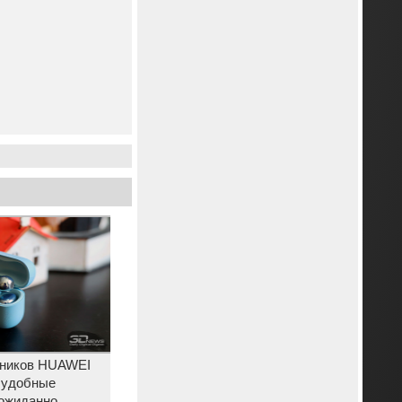
ников HUAWEI
е удобные
ожиданно