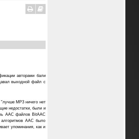
фикации авторами бали
давал выходной файл с
 "лучше MP3 ничего нет
щие недостатки, были и
ель AAC файлов BitAAC
и алгоритмов AAC было
ивает упоминания, как и