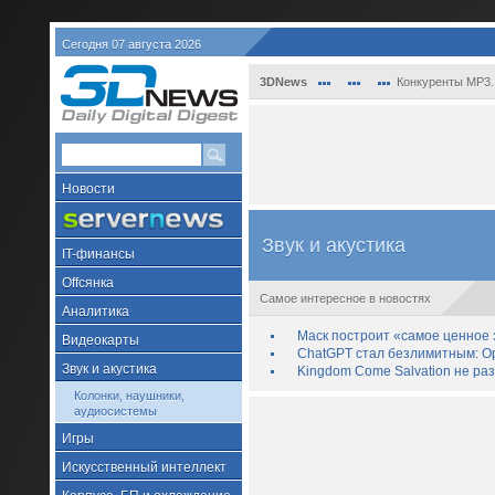
Сегодня 07 августа 2026
3DNews
Конкуренты MP3.
Новости
Звук и акустика
IT-финансы
Offсянка
Самое интересное в новостях
Аналитика
Маск построит «самое ценное з
Видеокарты
ChatGPT стал безлимитным: Op
Звук и акустика
Kingdom Come Salvation не ра
Колонки, наушники,
аудиосистемы
Игры
Искусственный интеллект