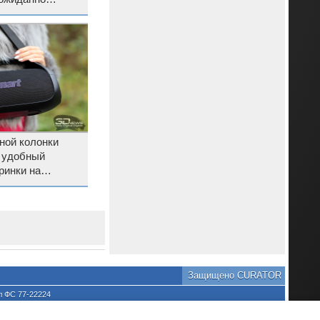
ной колонки
: удобный
ринки на
Защищено CURATOR
л ФС 77-22224
хране культурного наследия