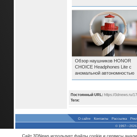
Обзор наушников HONOR
CHOICE Headphones Lite с
аномальной автономностью
Постоянный URL:
https://3dnews.ru/1
Теги:
О сайте
Контакты
Рассылка
Рек
© 1997—2026 
выдано Федеральной Службо
Сайт 3DNews использует файлы cookie и сервисы аналит