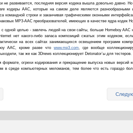
и не развивается, последняя версия кодека вышла довольно давно. Но
ware кодеры AAC, которые на самом деле являются разнообразными 
а командной строки и заканчивая графическими оконными интерфейса
инаковых MP3-AAC преобразователей, имеющих в качестве ядра кодек H
 с одной целью - завлечь людей на свои сайты, больше Homeboy AAC н
ternet нет какого-либо запаса композиций сжатых этим кодеком, есл
актически на всех сайтах занимающихся освещением программ компр
boy AAC, кроме разве что
www.mp3.com
, где вообще коллекциони
выходили, так же как 3Dnews коллекционирует Detonator`ы для тестеров.
м формате, огрехи кодирования и прекращение выпуска новых версий 
м в среде компьютерных меломанов, тем более что есть гораздо бол
Следую