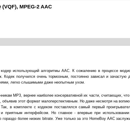
 (VQF), MPEG-2 AAC
 кодер использующий алгоритмы AAC. К сожалению в процессе моди
. Кодек получился очень тормозным, постоянно зависал и зачастую 
иями, легко слышимыми даже неопытным ухом.
нникам MP3, вернее наиболее консервативной их части, считающих, что
C, объявив этот формат малоперспективным. Но даже несмотря на вопию
Так, в комплекте с кодеком поставлялся самый первый проигрыват
 и приятным интерфейсом. Но главное - впервые при использовани
о гораздо более низких bitrate. Уже только за это HomeBoy AAC заслуж