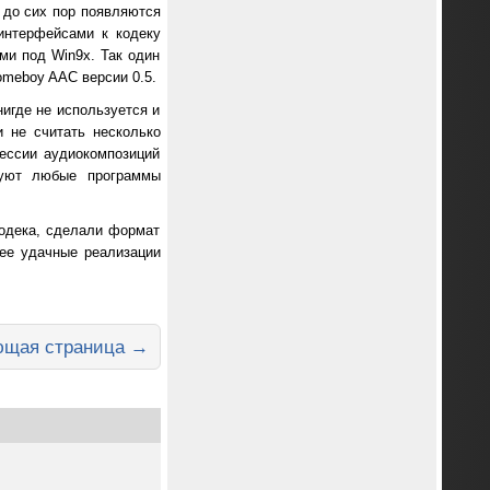
 до сих пор появляются
интерфейсами к кодеку
ми под Win9x. Так один
omeboy AAC версии 0.5.
игде не используется и
и не считать несколько
ессии аудиокомпозиций
руют любые программы
кодека, сделали формат
ее удачные реализации
щая страница →