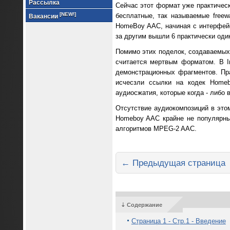
Рассылка
Сейчас этот формат уже практическ
[NEW!]
бесплатные, так называемые free
Вакансии
HomeBoy AAC, начиная с интерфейс
за другим вышли 6 практически од
Помимо этих поделок, создаваемых
считается мертвым форматом. В In
демонстрационных фрагментов. Пр
исчесзли ссылки на кодек Home
аудиосжатия, которые когда - либо 
Отсутствие аудиокомпозиций в это
Homeboy AAC крайне не популярны
алгоритмов MPEG-2 AAC.
← Предыдущая страница
⇣ Содержание
Страница 1 - Стр.1 - Введение