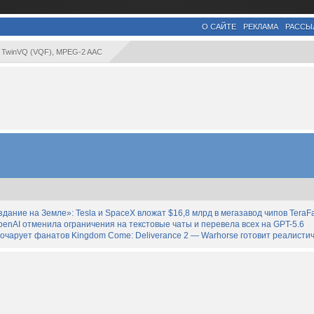
О САЙТЕ
РЕКЛАМА
РАССЫ
 TwinVQ (VQF), MPEG-2 AAC
дание на Земле»: Tesla и SpaceX вложат $16,8 млрд в мегазавод чипов TeraF
enAI отменила ограничения на текстовые чаты и перевела всех на GPT-5.6
зочарует фанатов Kingdom Come: Deliverance 2 — Warhorse готовит реалист