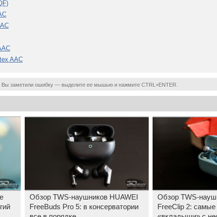
QF)
AC
AAC
 AAC
rtex AAC
 Вы заметили ошибку — выделите ее мышью и нажмите CTRL+ENTER.
e
Обзор TWS-наушников HUAWEI
Обзор TWS-науш
гий
FreeBuds Pro 5: в консерватории
FreeClip 2: самы
все в порядке
«вкладыши» с не