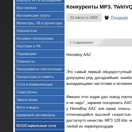
Корпуса, БП и охлаждение
Конкуренты MP3. TwinVQ
Мастерская
Материнские платы
Редакция
22 августа 2000
Мониторы, ТВ и проекторы
Накопители
Носимая электроника
⇣ Содержание
Ноутбуки и ПК
Периферия
Homeboy AAC
Планшеты
Программное обеспечение
Это самый первый общедоступный
Процессоры и память
допущены ряд досаднейших ошибок
выпадающими частотами и искажен
Сети и коммуникации
Смартфоны
Именно этот кодек дал повод покло
Умные вещи
и не надо", заранее похоронить AA
Фото и видео
у HomeBoy AAC кое какие плюсы. 
отличающийся высокой скоростью
Цифровой автомобиль
достигнуто качество MP3 128 kbs н
RSS/Социальные сети
любой из первопроходцев.