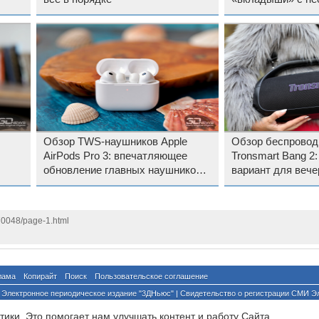
мощным звуком
Обзор TWS-наушников Apple
Обзор беспровод
AirPods Pro 3: впечатляющее
Tronsmart Bang 2
обновление главных наушников
вариант для вече
Apple
природе
70048/page-1.html
лама
Копирайт
Поиск
Пользовательское соглашение
Электронное периодическое издание "3ДНьюс" | Свидетельство о регистрации СМИ Э
й по надзору за соблюдением законодательства в сфере массовых коммуникаций и о
ики. Это помогает нам улучшать контент и работу Cайта.