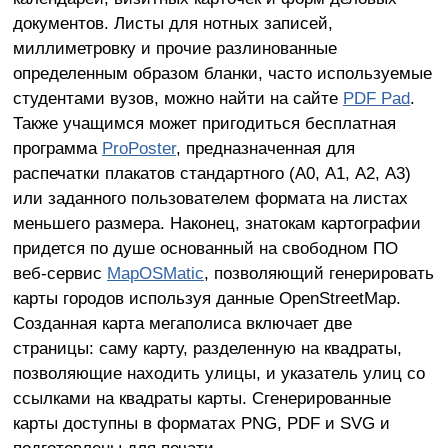
документов. Листы для нотных записей,
миллиметровку и прочие разлинованные
определенным образом бланки, часто используемые
студентами вузов, можно найти на сайте
PDF Pad
.
Также учащимся может пригодиться бесплатная
программа
ProPoster
, предназначенная для
распечатки плакатов стандартного (А0, А1, А2, А3)
или заданного пользователем формата на листах
меньшего размера. Наконец, знатокам картографии
придется по душе основанный на свободном ПО
веб-сервис
MapOSMatic
, позволяющий генерировать
карты городов используя данные OpenStreetMap.
Созданная карта мегаполиса включает две
страницы: саму карту, разделенную на квадраты,
позволяющие находить улицы, и указатель улиц со
ссылками на квадраты карты. Сгенерированные
карты доступны в форматах PNG, PDF и SVG и