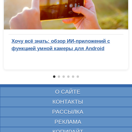
Хочу всё знать: обзор ИИ-приложений с
функцией умной камеры для Android
О САЙТЕ
КОНТАКТЫ
РАССЫЛКА
РЕКЛАМА
КОПИРАЙТ