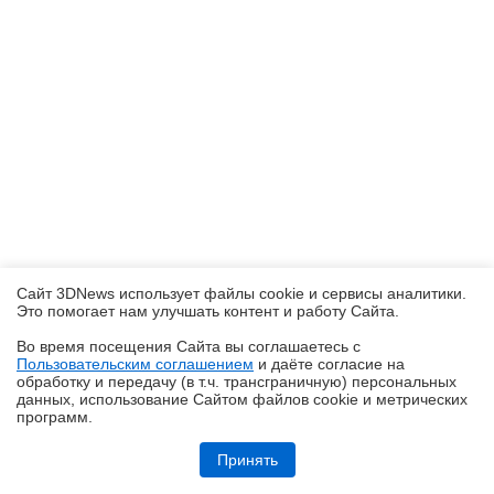
Сайт 3DNews использует файлы cookie и сервисы аналитики.
Это помогает нам улучшать контент и работу Cайта.
Во время посещения Cайта вы соглашаетесь с
Пользовательским соглашением
и даёте согласие на
✖
обработку и передачу (в т.ч. трансграничную) персональных
данных, использование Cайтом файлов cookie и метрических
программ.
Обзор робота-уборщика Midea VCR V15 MAX ULTRA: не разменивайся
на мелочи (но не переплачивай)
Принять