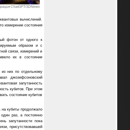
ерация ChatGPT/3DNews
 квантовых вычислений.
то измерение состояния
ый фотон от одного к
лируемым образом и с
ной связи, измерений и
ивело их в состояние
 из них по отдельному
авал джозефсоновский
квантовая запутанность
ость кубитов. При этом
вать состояние кубитов
а на кубиты продолжало
 один раз, а постоянно
ень запутанности пока
вязи, присутствовавшей