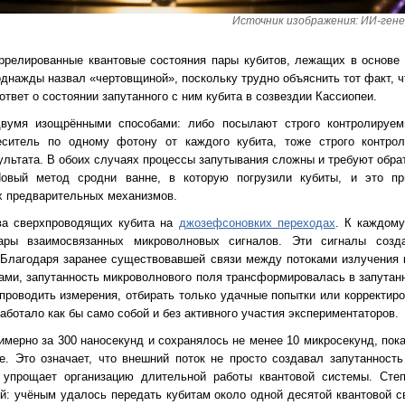
Источник изображения: ИИ-ген
оррелированные квантовые состояния пары кубитов, лежащих в основе
днажды назвал «чертовщиной», поскольку трудно объяснить тот факт, ч
твет о состоянии запутанного с ним кубита в созвездии Кассиопеи.
двумя изощрёнными способами: либо посылают строго контролируем
еситель по одному фотону от каждого кубита, тоже строго контро
льтата. В обоих случаях процессы запутывания сложны и требуют обрат
Новый метод сродни ванне, в которую погрузили кубиты, и это пр
х предварительных механизмов.
ва сверхпроводящих кубита на
джозефсоновких переходах
. К каждому
ары взаимосвязанных микроволновых сигналов. Эти сигналы созд
 Благодаря заранее существовавшей связи между потоками излучения 
ми, запутанность микроволнового поля трансформировалась в запутанн
проводить измерения, отбирать только удачные попытки или корректиро
аботало как бы само собой и без активного участия экспериментаторов.
имерно за 300 наносекунд и сохранялось не менее 10 микросекунд, пок
е. Это означает, что внешний поток не просто создавал запутанность
 упрощает организацию длительной работы квантовой системы. Степ
й: учёным удалось передать кубитам около одной десятой квантовой с