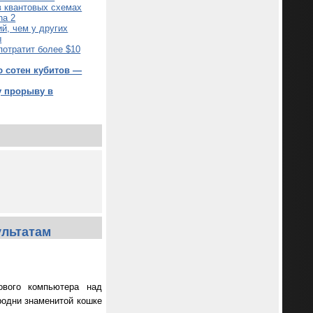
в квантовых схемах
na 2
й, чем у других
ы
потратит более $10
 сотен кубитов —
у прорыву в
ультатам
ового компьютера над
родни знаменитой кошке