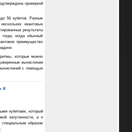
подтверждена проверкой
до 56 кубитов. Разные
нескольких квантовых
ктированные результаты
 тогда, когда обычный
вантовое преимущество
задачи.
оритмы, которые можно
 доверенные вычисления
 вычислений с помощью
 к
ыми кубитами, который
вой запутанности, а о
а специальным образом
.