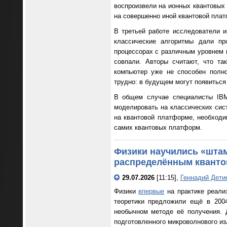
воспроизвели на ионных квантовых
на совершенно иной квантовой пла
В третьей работе исследователи и
классические алгоритмы дали пр
процессорах с различным уровнем 
совпали. Авторы считают, что та
компьютер уже не способен полно
трудно: в будущем могут появиться
В общем случае специалисты IBM
моделировать на классических сис
на квантовой платформе, необходи
самих квантовых платформ.
Физики научились «штам
распределённым квант
29.07.2026
[11:15],
Геннадий Дети
Физики
впервые
на практике реали
теоретики предложили ещё в 2004
необычном методе её получения. 
подготовленного микроволнового из