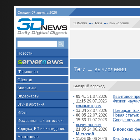
Сегодня 07 августа 2026
3DNews
Теги
вычисления
Новости
Теги
→ вычисления
IT-финансы
Offсянка
Быстрый переход
Аналитика
Видеокарты
09:41
31.07.2026
Квантовое пр
11:15
29.07.2026
Физики научи
Звук и акустика
компьютерам
13:34
22.07.2026
Немецкая Sax
Игры
00:05
22.07.2026
Новая статья
15:33
11.07.2026
Google научи
Искусственный интеллект
вычислениям
Корпуса, БП и охлаждение
21:05
24.06.2026
В поисках ф
Microsoft
Мастерская
11:06
05.06.2026
Китайцы науч