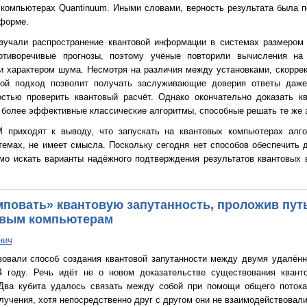
 компьютерах Quantinuum. Иными словами, верность результата была 
тформе.
зучали распространение квантовой информации в системах размером 
отиворечивые прогнозы, поэтому учёные повторили вычисления на 
и характером шума. Несмотря на различия между установками, скорре
кой подход позволит получать заслуживающие доверия ответы даже
стью проверить квантовый расчёт. Однако окончательно доказать к
 более эффективные классические алгоритмы, способные решать те же 
 приходят к выводу, что запускать на квантовых компьютерах алг
темах, не имеет смысла. Поскольку сегодня нет способов обеспечить
мо искать варианты надёжного подтверждения результатов квантовых
повать» квантовую запутанность, проложив путь
овым компьютерам
нич
зовали способ создания квантовой запутанности между двумя удалённ
 году. Речь идёт не о новом доказательстве существования кванто
Два кубита удалось связать между собой при помощи общего поток
лучения, хотя непосредственно друг с другом они не взаимодействовали