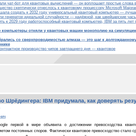
али чат-бот для квантовых вычислений — он воплощает простые слова 
ество скептически отнеслось к квантовому процессору Microsoft Majora
щала создать к 2032 году универсальный квантовый компьютер — лучши
ли генератор идеальной случайности — надёжной, как швейцарские час
ть к 2029 году работоспособный квантовый компьютер, IBM за пять лет 
е компьютеры отняли у квантовых машин монополию на симуляцию
брались со сверхпроводимостью алмаза — это шаг к долгожданном
онике
онтрактное производство чипов завтрашнего дня — квантовое
о Шрёдингера: IBM придумала, как доверять рез
в
нич
ogle первой в мире объявила о достижении превосходства квант
метом постоянных споров. Фактически квантовое превосходство стало с