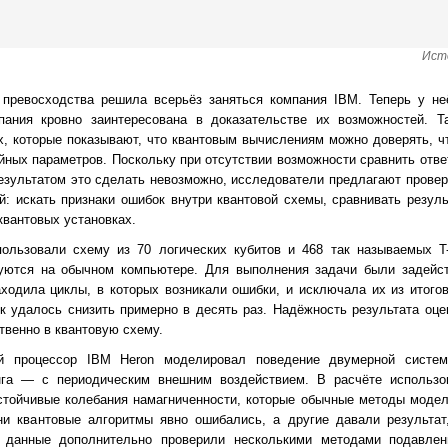
Ист
 превосходства решила всерьёз заняться компания IBM. Теперь у не
пания кровно заинтересована в доказательстве их возможностей. Т
, которые показывают, что квантовым вычислениям можно доверять, ч
айных параметров. Поскольку при отсутствии возможности сравнить отв
езультатом это сделать невозможно, исследователи предлагают провер
й: искать признаки ошибок внутри квантовой схемы, сравнивать резул
квантовых установках.
ользовали схему из 70 логических кубитов и 468 так называемых T
уются на обычном компьютере. Для выполнения задачи были задейс
аходила циклы, в которых возникали ошибки, и исключала их из итого
 удалось снизить примерно в десять раз. Надёжность результата оц
венно в квантовую схему.
ый процессор IBM Heron моделировал поведение двумерной систе
га — с периодическим внешним воздействием. В расчёте использов
тойчивые колебания намагниченности, которые обычные методы модел
ни квантовые алгоритмы явно ошибались, а другие давали результат
 данные дополнительно проверили несколькими методами подавлен