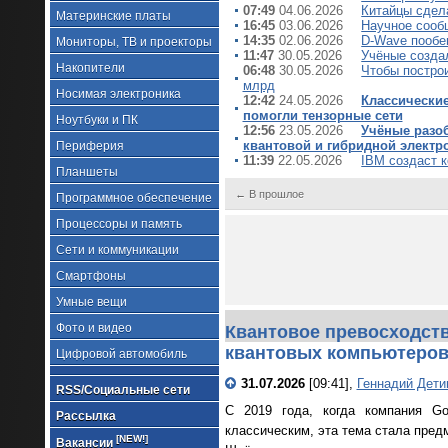
07:49
04.06.2026
Китайцы сдел
Материнские платы
16:45
03.06.2026
Научное сообщ
14:35
02.06.2026
D-Wave пообе
Мониторы, ТВ и проекторы
11:47
30.05.2026
Учёные созда
Накопители
06:48
30.05.2026
Чтобы построи
млрд
Носимая электроника
12:42
24.05.2026
Классически
помогли тензорные сети
Ноутбуки и ПК
12:56
23.05.2026
Учёные разо
квантовой и гибридной электр
Периферия
11:39
22.05.2026
IBM создаст к
Планшеты
← В прошлое
Программное обеспечение
Процессоры и память
Сети и коммуникации
Смартфоны
Умные вещи
Фото и видео
Квантовое превосходств
квантовых компьютеро
Цифровой автомобиль
31.07.2026
[09:41],
Геннадий Дети
RSS/Социальные сети
С 2019 года, когда компания Go
Рассылка
классическим, эта тема стала пред
[NEW!]
Вакансии