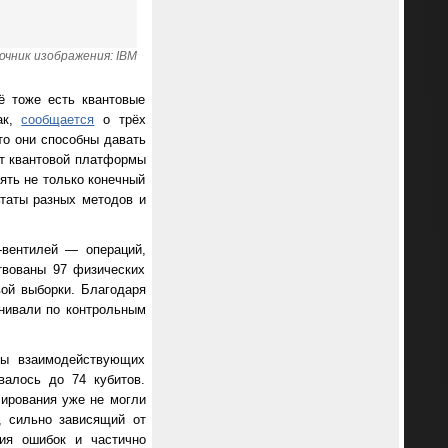
очник изображения: IBM
ё тоже есть квантовые
ак,
сообщается
о трёх
то они способны давать
ет квантовой платформы
ять не только конечный
ьтаты разных методов и
-вентилей — операций,
твованы 97 физических
вой выборки. Благодаря
енивали по контрольным
мы взаимодействующих
алось до 74 кубитов.
ирования уже не могли
, сильно зависящий от
ия ошибок и частично