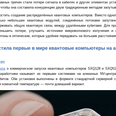
авных причин стали потери сигнала в кабелях и других элементах уста
 чтобы она составила конкуренцию двум традиционным методам запутыв
стить создание распределённых квантовых компьютеров. Вместо одно
лько небольших квантовых модулей, соединённых потоками запутан
рживать общую квантовую связь между удалёнными кубитами. Для пра
меньшить потери, улучшить источники микроволнового излучения и
оны в оптические, которые удобнее передавать на большие расстояния
стила первые в мире квантовые компьютеры на 
нич
ила
о коммерческом запуске квантовых компьютеров SXQ128 и SXQ51
азработчики называют их первыми системами на алмазных NV-центрах
битов. Обе установки выполнены в формате стандартной серверной с
и комнатной температуре — почти домашний вариант.