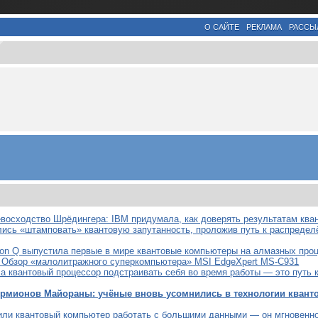
О САЙТЕ
РЕКЛАМА
РАССЫ
евосходство Шрёдингера: IBM придумала, как доверять результатам кв
лись «штамповать» квантовую запутанность, проложив путь к распреде
on Q выпустила первые в мире квантовые компьютеры на алмазных про
: Обзор «малолитражного суперкомпьютера» MSI EdgeXpert MS-C931
ла квантовый процессор подстраивать себя во время работы — это путь
ермионов Майораны: учёные вновь усомнились в технологии кван
или квантовый компьютер работать с большими данными — он мгновенно