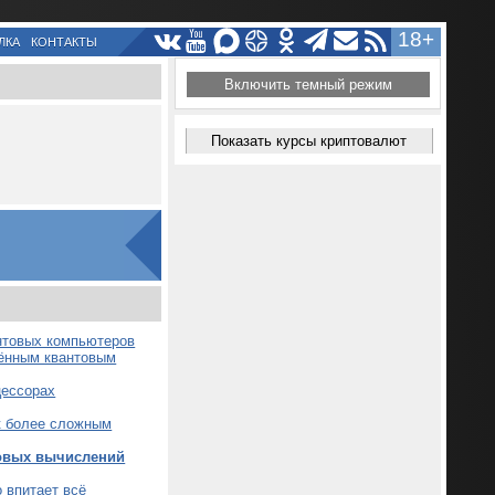
18+
ЛКА
КОНТАКТЫ
Включить темный режим
Показать курсы криптовалют
антовых компьютеров
лённым квантовым
цессорах
 к более сложным
товых вычислений
 впитает всё