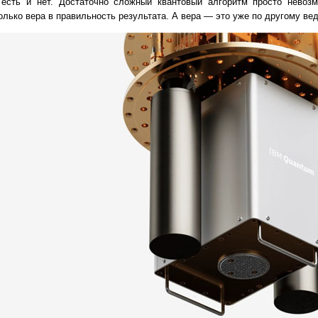
есть и нет. Достаточно сложный квантовый алгоритм просто невоз
олько вера в правильность результата. А вера — это уже по другому ве