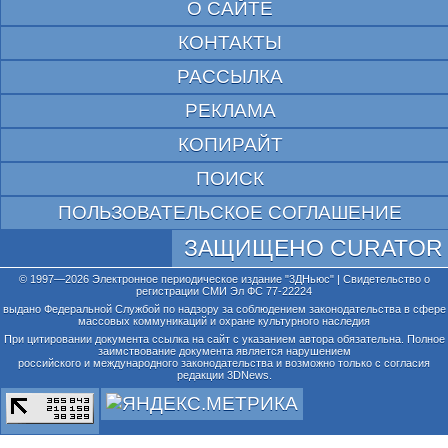
О САЙТЕ
КОНТАКТЫ
РАССЫЛКА
РЕКЛАМА
КОПИРАЙТ
ПОИСК
ПОЛЬЗОВАТЕЛЬСКОЕ СОГЛАШЕНИЕ
ЗАЩИЩЕНО CURATOR
© 1997—2026 Электронное периодическое издание "3ДНьюс" | Свидетельство о
регистрации СМИ Эл ФС 77-22224
выдано Федеральной Службой по надзору за соблюдением законодательства в сфере
массовых коммуникаций и охране культурного наследия
При цитировании документа ссылка на сайт с указанием автора обязательна. Полное
заимствование документа является нарушением
российского и международного законодательства и возможно только с согласия
редакции 3DNews.