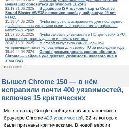
мешавших обновиться до Windows 11 25H2
23:19
21.06.2025
В драйвере ISA-звуковой карты Creative
Sound Blaster AWE32 исправили ошибку, найденную 25 лет
назад
15:38
04.06.2025
Nvidia выпустила исправление для последнего
драйвера — оно устранило вылеты и графические артефакты в
некоторых играх
21:57
20.01.2025
Nvidia закрыла уязвимости в ПО для своих GPU,
позволявшие красть данные и ломать системы
20:40
15.01.2025
Microsoft выпустила самый большой
«вторничный» пакет исправлений для своего ПО за последние годы
19:50
22.08.2024
Google рекомендовала срочно обновить
Chrome — найдена уже девятая уязвимость нулевого дня в
этом году
← В ПРОШЛОЕ
Вышел Chrome 150 — в нём
исправили почти 400 уязвимостей,
включая 15 критических
Месяц назад Google сообщила об исправлении в
браузере Chrome
429 уязвимостей
, 22 из которых
были признаны критическими. В новой версии