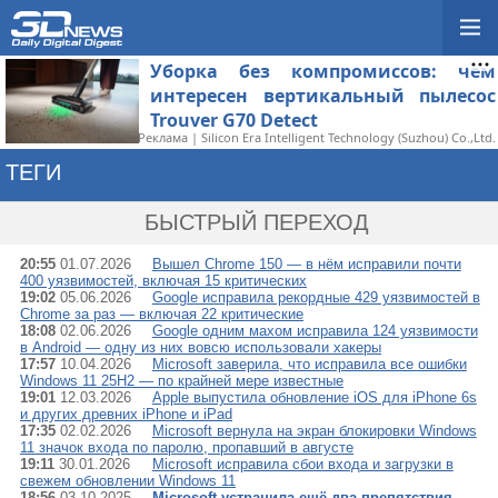
Уборка без компромиссов: чем
интересен вертикальный пылесос
Trouver G70 Detect
Реклама | Silicon Era Intelligent Technology (Suzhou) Co.,Ltd.
ТЕГИ
→ ИСПРАВЛЕНИЕ
БЫСТРЫЙ ПЕРЕХОД
20:55
01.07.2026
Вышел Chrome 150 — в нём исправили почти
400 уязвимостей, включая 15 критических
19:02
05.06.2026
Google исправила рекордные 429 уязвимостей в
Chrome за раз — включая 22 критические
18:08
02.06.2026
Google одним махом исправила 124 уязвимости
в Android — одну из них вовсю использовали хакеры
17:57
10.04.2026
Microsoft заверила, что исправила все ошибки
Windows 11 25H2 — по крайней мере известные
19:01
12.03.2026
Apple выпустила обновление iOS для iPhone 6s
и других древних iPhone и iPad
17:35
02.02.2026
Microsoft вернула на экран блокировки Windows
11 значок входа по паролю, пропавший в августе
19:11
30.01.2026
Microsoft исправила сбои входа и загрузки в
свежем обновлении Windows 11
18:56
03.10.2025
Microsoft устранила ещё два препятствия,