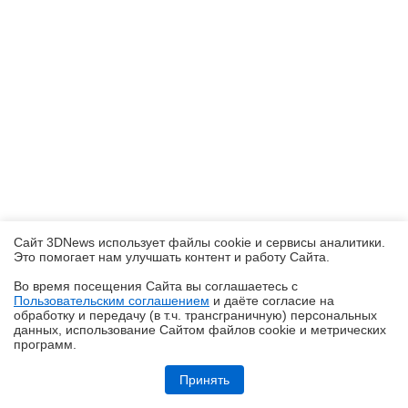
Сайт 3DNews использует файлы cookie и сервисы аналитики.
Это помогает нам улучшать контент и работу Cайта.
Во время посещения Cайта вы соглашаетесь с
Пользовательским соглашением
и даёте согласие на
✖
обработку и передачу (в т.ч. трансграничную) персональных
данных, использование Cайтом файлов cookie и метрических
программ.
Обзор Midea VCR V15 EVO ULTRA: я просто хорошо убираю любое
помещение
Принять