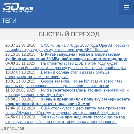
ТЕГИ
→ ЭЛЕКТРОЭНЕРГИЯ
БЫСТРЫЙ ПЕРЕХОД
20:37
22.07.2026
$750 млрд на ИИ: до 2030 года OpenAI потратит
на инфраструктуру сумму, эквивалентную ВВП Швеции
23:15
28.12.2025
В Китае запущена первая в мире газовая
турбина мощностью 30 МВт, работающая на чистом водороде
04:49
13.11.2025
На строительство ЦОД в этом году будет
потрачено больше, чем на разведку новых месторождений нефти
13:37
07.10.2025
Ветер и солнце стали давать больше
электричества, чем сжигание угля
19:01
21.08.2025
Google заявила, что её ИИ тратит всего пять
капель воды на запрос — эксперты нашли несостыковки
11:59
20.06.2025
Nvidia заинтересовалась атомной энергетикой и
присоединилась к Биллу Гейтсу
05:54
23.03.2025
Учёные предприняли попытку сгенерировать
электрический ток за счёт вращения Земли
17:46
18.12.2024
США столкнутся с дефицитом электроэнергии
из-за ИИ уже в 2025 году, предупредил отраслевой регулятор
04:56
01.10.2024
Тайваньские производители второй раз за год
столкнутся с серьёзным ростом тарифов на электроэнергию
← В ПРОШЛОЕ