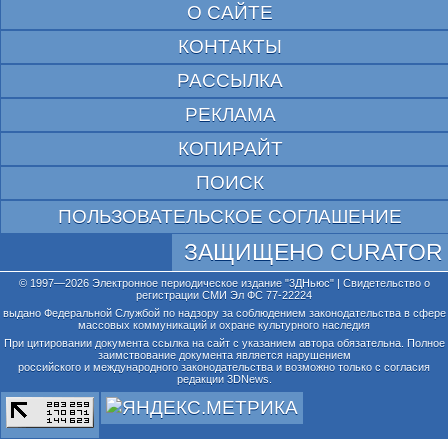
О САЙТЕ
КОНТАКТЫ
РАССЫЛКА
РЕКЛАМА
КОПИРАЙТ
ПОИСК
ПОЛЬЗОВАТЕЛЬСКОЕ СОГЛАШЕНИЕ
ЗАЩИЩЕНО CURATOR
© 1997—2026 Электронное периодическое издание "3ДНьюс" | Свидетельство о
регистрации СМИ Эл ФС 77-22224
выдано Федеральной Службой по надзору за соблюдением законодательства в сфере
массовых коммуникаций и охране культурного наследия
При цитировании документа ссылка на сайт с указанием автора обязательна. Полное
заимствование документа является нарушением
российского и международного законодательства и возможно только с согласия
редакции 3DNews.