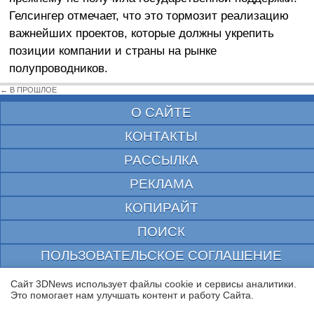
Гелсингер отмечает, что это тормозит реализацию
важнейших проектов, которые должны укрепить
позиции компании и страны на рынке
полупроводников.
← В ПРОШЛОЕ
О САЙТЕ
КОНТАКТЫ
РАССЫЛКА
РЕКЛАМА
КОПИРАЙТ
ПОИСК
ПОЛЬЗОВАТЕЛЬСКОЕ СОГЛАШЕНИЕ
ЗАЩИЩЕНО CURATOR
Сайт 3DNews использует файлы cookie и сервисы аналитики.
Это помогает нам улучшать контент и работу Cайта.
© 1997—2026 Электронное периодическое издание "3ДНьюс" | Свидетельство о
регистрации СМИ Эл ФС 77-22224