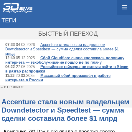
ТЕГИ
→ DOWNDETECTOR
БЫСТРЫЙ ПЕРЕХОД
07:33
04.03.2026
Accenture стала новым владельцем
Downdetector и Speedtest — сумма сделки составила более $1
млрд
12:40
05.12.2025
Сбой Cloudflare снова «положил» половину
интернета — техобслуживание пошло не по плану
06:22
27.06.2025
Российские геймеры не смогли зайти в Steam
в разгар распродажи
11:33
20.03.2025
Массовый сбой произошёл в работе
интернета в России
← В ПРОШЛОЕ
Accenture стала новым владельцем
Downdetector и Speedtest — сумма
сделки составила более $1 млрд
Компания Ziff Davis объявила о продаже своего