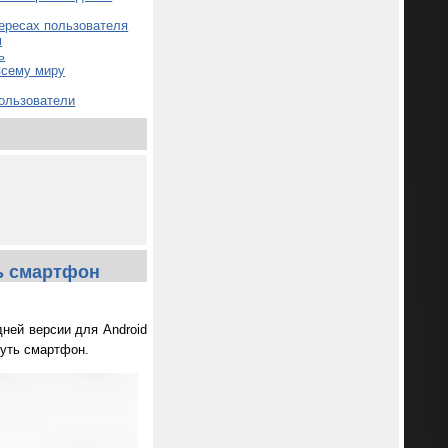
тересах пользователя
м
ь
 всему миру
пользователи
ть смартфон
дней версии для Android
нуть смартфон.