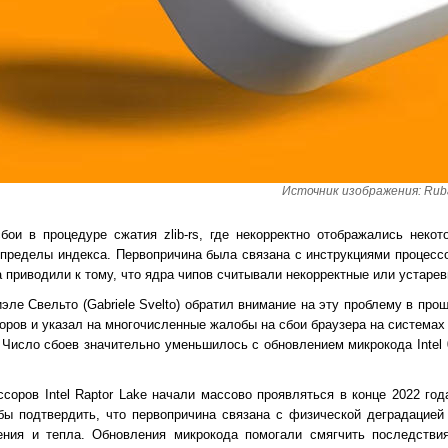
Источник изображения: Rubai
ои в процедуре сжатия zlib-rs, где некорректно отображались некото
 пределы индекса. Первопричина была связана с инструкциями процессо
 приводили к тому, что ядра чипов считывали некорректные или устаре
эле Свельто (Gabriele Svelto) обратил внимание на эту проблему в пр
соров и указал на многочисленные жалобы на сбои браузера на системах 
. Число сбоев значительно уменьшилось с обновлением микрокода Intel
соров Intel Raptor Lake начали массово проявляться в конце 2022 го
бы подтвердить, что первопричина связана с физической деградацие
ения и тепла. Обновления микрокода помогали смягчить последствия