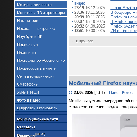
видео
Материнские платы
23:19
16.12.2025
Глава Mozilla
23:36
13.11.2025
В браузере Fi
Мониторы, ТВ и проекторы
20:39
10.11.2025
Firefox обнов
Накопители
00:07
15.10.2025
В Firefox поя
20:32
04.09.2025
Firefox будет
Носимая электроника
13:51
10.08.2025
ИИ в Firefox 
Ноутбуки и ПК
← В прошлое
Периферия
Планшеты
Программное обеспечение
Процессоры и память
Сети и коммуникации
Мобильный Firefox науч
Смартфоны
Умные вещи
23.06.2026
[13:47],
Павел Котов
Фото и видео
Mozilla выпустила очередное обнов
стало составление сводок содержим
Цифровой автомобиль
RSS/Социальные сети
Рассылка
[NEW!]
Вакансии