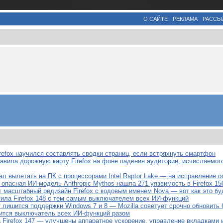
О САЙТЕ
РЕКЛАМА
РАССЫ
efox научился составлять сводки страниц, если встряхнуть смартфон
тавила дорожную карту Firefox на фоне падения аудитории, исчисляемо
тал вылетать на ПК с процессорами Intel Raptor Lake — на исправление 
опасная ИИ-модель Anthropic Mythos нашла 271 уязвимость в Firefox 15
ит масштабный редизайн Firefox с кодовым именем Nova — вот как это б
тила Firefox 148 с тем самым выключателем всех ИИ-функций
от лишится поддержки Windows 7 и 8 — Mozilla советует срочно обновить
явится выключатель всех ИИ-функций разом
 Firefox 147 — улучшены аппаратное ускорение, управление вкладками 