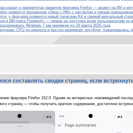
 рассказал о приоритетах развития браузера Firefox — акцент на ИИ и ин
refox появится прозрачное «Окно с ИИ» с чат-ботом и умным помощнико
ился: у браузера появился новый талисман Kit и свежий визуальный стил
вился ИИ-поиск Perplexity — теперь он доступен всем пользователям по
 поддерживать Windows 7 как минимум до 24 марта 2026 года
загружает CPU до предела и быстро разряжает ноутбуки, пожаловались 
ился составлять сводки страниц, если встряхну
ление браузера Firefox 152.0. Одним из интересных нововведений после
ого страниц — чтобы получить краткое содержание, достаточно встрях