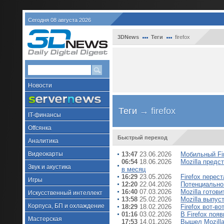
Сегодня 08 августа 2026
3DNews
Теги
firefox
Новости
Теги
→ firefox
IT-финансы
Offсянка
Быстрый переход
Аналитика
Видеокарты
13:47
23.06.2026
Мобильный Fir
06:54
18.06.2026
Mozilla предс
Звук и акустика
в месяц
16:29
23.05.2026
Firefox перес
Игры
12:20
22.04.2026
Потенциально 
16:40
07.03.2026
Mozilla готов
Искусственный интеллект
13:58
25.02.2026
Mozilla выпус
Корпуса, БП и охлаждение
18:29
18.02.2026
Firefox вот-в
01:16
03.02.2026
В Firefox по
Мастерская
17:53
14.01.2026
Вышел Mozilla