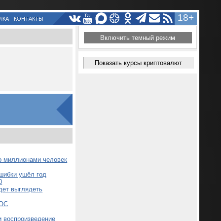
18+
ЛКА
КОНТАКТЫ
Включить темный режим
Показать курсы криптовалют
го миллионами человек
ошибки ушёл год
0
удет выглядеть
 ОС
и воспроизведение