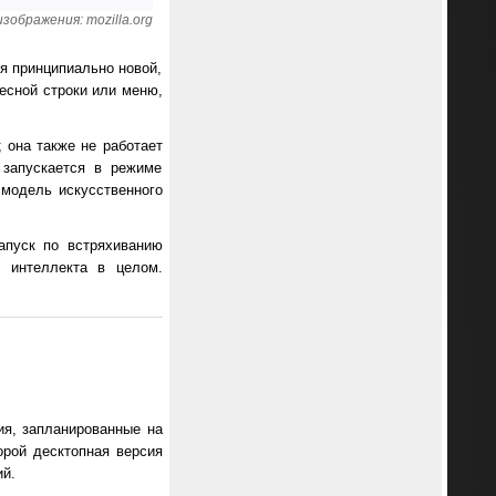
зображения: mozilla.org
ся принципиально новой,
есной строки или меню,
 она также не работает
 запускается в режиме
т модель искусственного
апуск по встряхиванию
о интеллекта в целом.
ия, запланированные на
орой десктопная версия
ий.