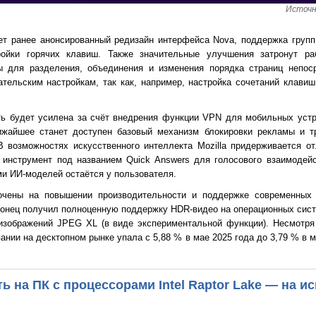
Источн
ет ранее анонсированный редизайн интерфейса Nova, поддержка групп
ойки горячих клавиш. Также значительные улучшения затронут р
ы для разделения, объединения и изменения порядка страниц непоср
тельским настройкам, так как, например, настройка сочетаний клави
ть будет усилена за счёт внедрения функции VPN для мобильных устр
ижайшее станет доступен базовый механизм блокировки рекламы и т
В возможностях искусственного интеллекта Mozilla придерживается от
инструмент под названием Quick Answers для голосового взаимодейс
и ИИ-моделей остаётся у пользователя.
очены на повышении производительности и поддержке современных 
онец получил полноценную поддержку HDR-видео на операционных систе
изображений JPEG XL (в виде экспериментальной функции). Несмотря 
пании на десктопном рынке упала с 5,88 % в мае 2025 года до 3,79 % в 
ть на ПК с процессорами Intel Raptor Lake — на и