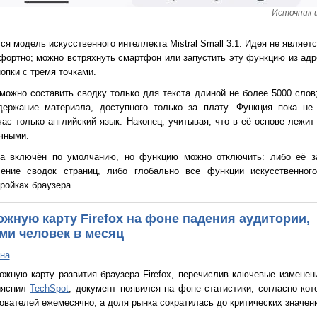
Источник и
я модель искусственного интеллекта Mistral Small 3.1. Идея не являет
фортно; можно встряхнуть смартфон или запустить эту функцию из адр
опки с тремя точками.
ожно составить сводку только для текста длиной не более 5000 слов;
держание материала, доступного только за плату. Функция пока не
час только английский язык. Наконец, учитывая, что в её основе лежи
очными.
та включён по умолчанию, но функцию можно отключить: либо её з
ление сводок страниц, либо глобально все функции искусственног
ройках браузера.
ожную карту Firefox на фоне падения аудитории,
ми человек в месяц
на
ожную карту развития браузера Firefox, перечислив ключевые изменен
ыяснил
TechSpot
, документ появился на фоне статистики, согласно кот
вателей ежемесячно, а доля рынка сократилась до критических значен