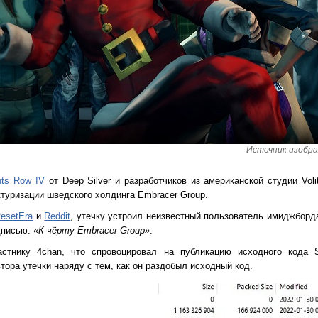
Источник изображ
nts Row IV
от Deep Silver и разработчиков из американской студии Voli
туризации шведского холдинга Embracer Group.
esetEra
и
Reddit
, утечку устроил неизвестный пользователь имиджборд
дписью:
«К чёрту Embracer Group»
.
стнику 4chan, что спровоцировал на публикацию исходного кода S
тора утечки наряду с тем, как он раздобыл исходный код.