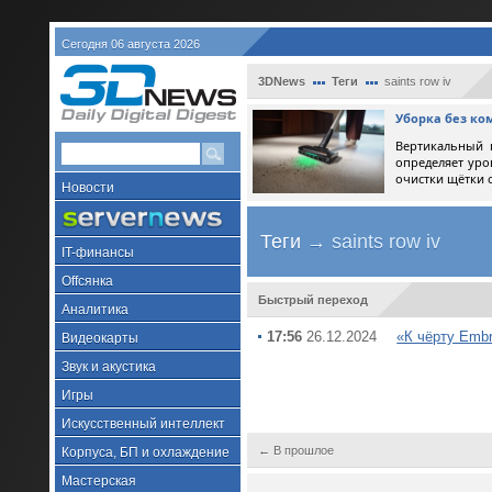
Сегодня 06 августа 2026
3DNews
Теги
saints row iv
Уборка без ко
Вертикальный 
определяет уро
очистки щётки 
Новости
Теги
→ saints row iv
IT-финансы
Offсянка
Быстрый переход
Аналитика
17:56
26.12.2024
«К чёрту Embr
Видеокарты
Звук и акустика
Игры
Искусственный интеллект
← В прошлое
Корпуса, БП и охлаждение
Мастерская