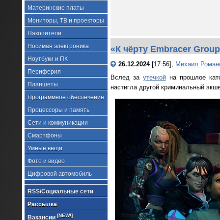
Материнские платы
Мониторы, ТВ и проекторы
Накопители
Носимая электроника
«К чёрту Embracer Group
Ноутбуки и ПК
26.12.2024
[17:56],
Михаил Роман
Периферия
Вслед за
утечкой
на прошлое кат
Планшеты
настигла другой криминальный экше
Программное обеспечение
Процессоры и память
Сети и коммуникации
Смартфоны
Умные вещи
Фото и видео
Цифровой автомобиль
RSS/Социальные сети
Рассылка
[NEW!]
Вакансии