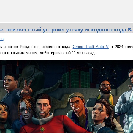
»: неизвестный устроил утечку исходного кода Sa
ов
олическое Рождество исходного кода
Grand Theft Auto V
в 2024 году
н с открытым миром, дебютировавший 11 лет назад.