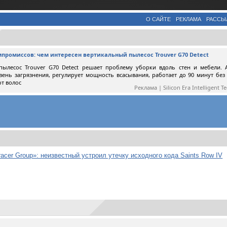
О САЙТЕ
РЕКЛАМА
РАССЫ
мпромиссов: чем интересен вертикальный пылесос Trouver G70 Detect
пылесос Trouver G70 Detect решает проблему уборки вдоль стен и мебели. 
вень загрязнения, регулирует мощность всасывания, работает до 90 минут без
от волос
Реклама | Silicon Era Intelligent T
acer Group»: неизвестный устроил утечку исходного кода Saints Row IV