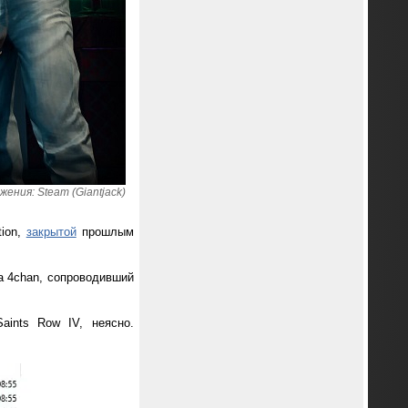
ения: Steam (Giantjack)
tion,
закрытой
прошлым
а 4chan, сопроводивший
aints Row IV, неясно.