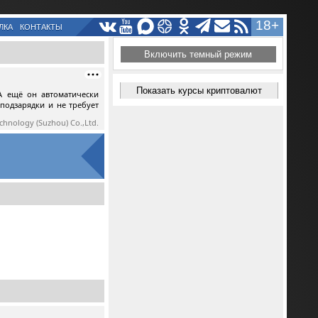
18+
ЛКА
КОНТАКТЫ
Включить темный режим
Показать курсы криптовалют
А ещё он автоматически
 подзарядки и не требует
echnology (Suzhou) Co.,Ltd.