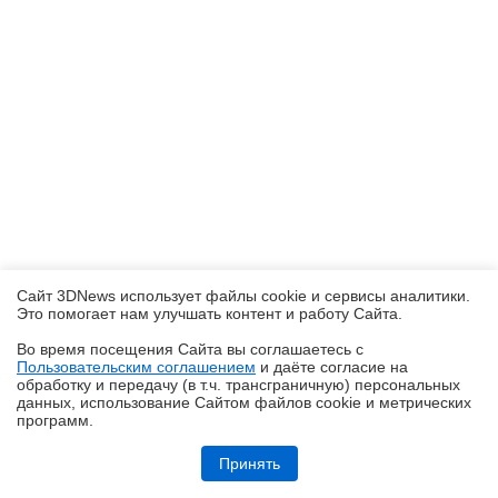
Сайт 3DNews использует файлы cookie и сервисы аналитики.
Это помогает нам улучшать контент и работу Cайта.
Во время посещения Cайта вы соглашаетесь с
Пользовательским соглашением
и даёте согласие на
✖
обработку и передачу (в т.ч. трансграничную) персональных
данных, использование Cайтом файлов cookie и метрических
программ.
Обзор робота-уборщика Midea VCR V15 MAX ULTRA: не разменивайся
на мелочи (но не переплачивай)
Принять