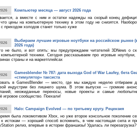
Компьютер месяца — август 2026 года
2026
ивается, а вместе с ним и остатки надежды на скорый конец дефици
 что цены на компьютерную технику в этом году не снизятся. Наоборо
о с приходом холодов станет только хуже
Выбираем лучшие игровые ноутбуки на российском рынке (
2026
2026 года)
ого не было, и вот опять: мы предупреждаем читателей 3DNews о с
компьютерной техники. Сегодня рассказываем про игровые ноутбуки,
зинах страны и на маркетплейсах
Gamesblender № 787: дата выхода God of War Laufey, бета Gea
2026
«стимулятор» таксиста
овать в GamesBlender — место, где мы каждую неделю отбираем д
овой индустрии без лишнего шума. В этом выпуске — громкие анон
паний, неожиданные переносы, новые проекты и самые любопытн
ё игровое сообщество. Поехали!
Halo: Campaign Evolved — по третьему кругу. Рецензия
2026
время была локомотивом Xbox, но уже второе консольное поколение с
к истокам — хороший способ вспомнить, в чем настоящая сила и при
yStation релиз, впервые в истории франшизы! Удалась ли перезагрузка