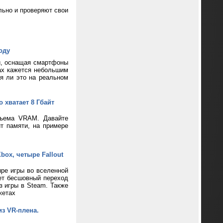
ьно и проверяют свои
юду
и, оснащая смартфоны
ax кажется небольшим
ся ли это на реальном
 хватает 8 Гбайт
бъема VRAM. Давайте
т памяти, на примере
box, четыре Fallout
ре игры во вселенной
ает бесшовный переход
з игры в Steam. Также
жетах
из VR-плена.