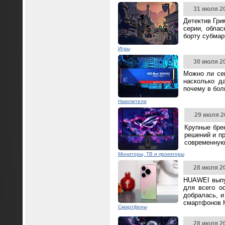
31 июля 2
Детектив Гри
серии, облас
борту субмар
Игры
30 июля 2
Можно ли се
насколько д
почему в бол
Накопители
29 июля 2
Крупные бре
решений и п
современную
Мониторы, ТВ и проекторы
28 июля 2
HUAWEI выпус
для всего о
добралась, и
смартфонов 
Смартфоны
28 июля 2