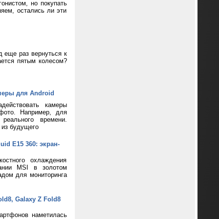
онистом, но покупать
яем, остались ли эти
д еще раз вернуться к
ается пятым колесом?
меры для Android
адействовать камеры
фото. Например, для
реального времени.
 из будущего
d E15 360: экран-
костного охлаждения
пании MSI в золотом
адом для мониторинга
d8, Galaxy Z Fold8
артфонов наметилась