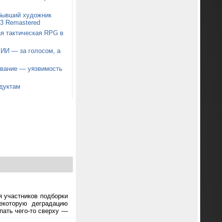
 бывший художник
t 3 Remastered
я тактическая RPG в
 ИИ — за голосом, а
звание — уязвимость
дуктам
я участников подборки
екоторую деградацию
пать чего-то сверху —