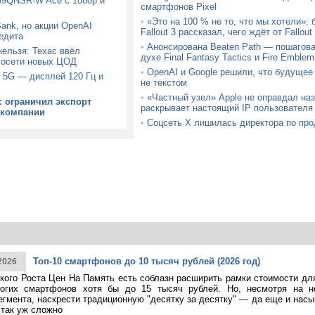
9QNSR-W Ace с 1080p и
смартфонов Pixel
•
«Это на 100 % не то, что мы хотели»:
Bank, но акции OpenAI
Fallout 3 рассказал, чего ждёт от Fallou
едита
•
Анонсирована Beaten Path — пошагова
ельзя: Техас ввёл
духе Final Fantasy Tactics и Fire Emblem
госети новых ЦОД
•
OpenAI и Google решили, что будущее
 5G — дисплей 120 Гц и
не текстом
•
«Частный узел» Apple не оправдал на
: ограничил экспорт
раскрывает настоящий IP пользователя
 компании
•
Соцсеть X лишилась директора по про
Топ-10 смартфонов до 10 тысяч рублей (2026 год)
2026
кого Роста Цен На Память есть соблазн расширить рамки стоимости дл
огих смартфонов хотя бы до 15 тысяч рублей. Но, несмотря на н
егмента, наскрести традиционную "десятку за десятку" — да еще и насы
 так уж сложно