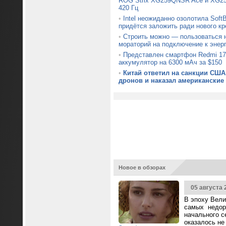
ROG Strix XG259QNSR Ace и XG25
420 Гц
•
Intel неожиданно озолотила Soft
придётся заложить ради нового кр
•
Строить можно — пользоваться н
мораторий на подключение к энер
•
Представлен смартфон Redmi 17
аккумулятор на 6300 мАч за $150
•
Китай ответил на санкции США
дронов и наказал американские
Новое в обзорах
05 августа 
В эпоху Вели
самых недор
начального с
оказалось не