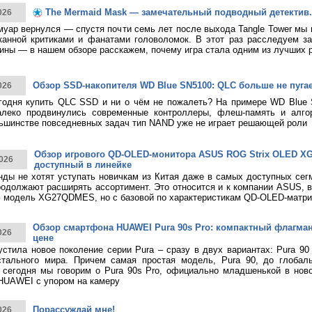
The Mermaid Mask — замечательный подводный детектив.
026
муар вернулся — спустя почти семь лет после выхода Tangle Tower мы
канной критиками и фанатами головоломок. В этот раз расследуем за
ины — в нашем обзоре расскажем, почему игра стала одним из лучших 
Обзор SSD-накопителя WD Blue SN5100: QLC больше не пуга
026
годня купить QLC SSD и ни о чём не пожалеть? На примере WD Blue
алеко продвинулись современные контроллеры, флеш-память и алго
ьшинстве повседневных задач тип NAND уже не играет решающей роли
Обзор игрового QD-OLED-монитора ASUS ROG Strix OLED 
026
доступный в линейке
нды не хотят уступать новичкам из Китая даже в самых доступных сег
родолжают расширять ассортимент. Это относится и к компании ASUS, 
 модель XG27QDMES, но с базовой по характеристикам QD-OLED-матри
Обзор смартфона HUAWEI Pura 90s Pro: компактный флагма
026
цене
тила новое поколение серии Pura – сразу в двух вариантах: Pura 90
стального мира. Причем самая простая модель, Pura 90, до глобаль
 сегодня мы говорим о Pura 90s Pro, официально младшенькой в нов
HUAWEI с упором на камеру
Порассуждай мне!
026