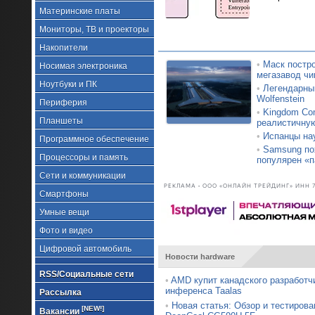
Материнские платы
Мониторы, ТВ и проекторы
Накопители
•
Маск постро
Носимая электроника
мегазавод чи
Ноутбуки и ПК
•
Легендарный
Wolfenstein
Периферия
•
Kingdom Com
Планшеты
реалистичну
•
Испанцы на
Программное обеспечение
•
Samsung по
Процессоры и память
популярен «п
Сети и коммуникации
РЕКЛАМА • ООО «ОНЛАЙН ТРЕЙДИНГ» ИНН 7
Смартфоны
Умные вещи
Фото и видео
Цифровой автомобиль
Новости hardware
RSS/Социальные сети
•
AMD купит канадского разработч
инференса Taalas
Рассылка
•
Новая статья: Обзор и тестирова
[NEW!]
Вакансии