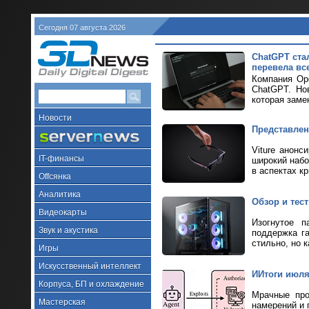
Сегодня 07 августа 2026
ChatGPT ста
перевела все
Компания Ope
ChatGPT. Но
которая заме
Новости
Представлен
Viture анонс
IT-финансы
широкий набо
в аспектах к
Offсянка
Аналитика
Обзор и тес
Видеокарты
Изогнутое п
Звук и акустика
поддержка г
стильно, но к
Игры
Искусственный интеллект
ИИтоги июля 
Корпуса, БП и охлаждение
Мрачные про
Мастерская
намерений и 