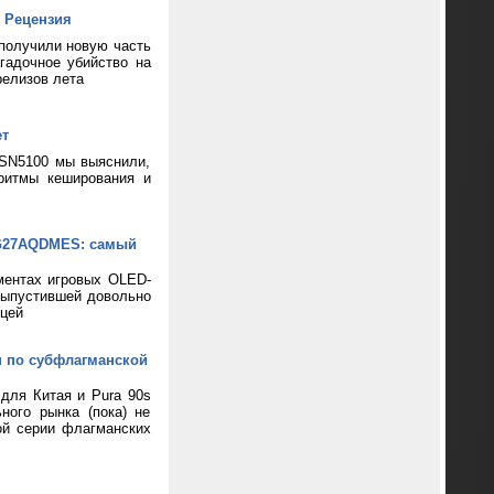
 Рецензия
 получили новую часть
гадочное убийство на
релизов лета
ет
 SN5100 мы выяснили,
ритмы кеширования и
XG27AQDMES: самый
ментах игровых OLED-
выпустившей довольно
цей
н по субфлагманской
 для Китая и Pura 90s
ного рынка (пока) не
ой серии флагманских