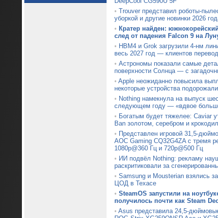
DeepCool CG590U 5F
•
Trouver представил роботы-пыле
уборкой и другие новинки 2026 год
•
Кратер найден: южнокорейски
след от падения Falcon 9 на Лун
•
HBM4 и Grok загрузили 4-нм лин
весь 2027 год — клиентов перевод
•
Астрономы показали самые дета
поверхности Солнца — с загадочн
•
Apple неожиданно повысила вып
некоторые устройства подорожали
•
Nothing намекнула на выпуск ше
следующем году — «вдвое больше
•
Богатым будет тяжелее: Caviar 
Ban золотом, серебром и крокоди
•
Представлен игровой 31,5-дюймо
AOC Gaming CQ32G4ZA с тремя р
1080p@360 Гц и 720p@500 Гц
•
ИИ подвёл Nothing: рекламу нау
раскритиковали за сгенерированн
•
Samsung и Mousterian взялись з
ЦОД в Техасе
•
SteamOS запустили на ноутбуке
получилось почти как Steam De
•
Asus представила 24,5-дюймовы