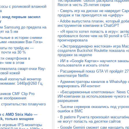
тестирование: Ubisoft раскрыла подробн
Recon в честь 25-летия серии
сосы с роликовой влажной
а
•
Смерть игр на дисках не навредит Ca
продаж и так приходится на «цифру»
й зонд первым заснял
у
•
Adobe выпустила плагин, который доб
инструментов компании в ChatGPT
ии Samsung до предела на
ят на 5 нм
•
«Я просто хотел попасть в игру»: актё
пробовался более чем на 60 ролей в GTA
льные в истории снимки
проигнорировала
ыми «мазками Ван Гога»
•
«Экстраординарно жестокая» игра Mach
латы по трейд-ин —
создателя Buckshot Roulette показала
 почти на 30 %
продажи за неделю
сти смартфонов в
•
ИИ в «Google Картах» научился заказ
» чем в этом
пользователя и искать отели
утяжелила смарт-очки Ray-
•
Расширенный показ GTA VI пройдёт 27 
ловой кожей
кинотеатре Netflix
вый изогнутый монитор
•
Администраторы каналов в WhatsApp с
ежимами: 1440p@260 Гц,
маркировать ИИ-контент
•
«Бесцеремонные клептоманы»: News C
шников CMF Clip Pro
ИИ-компании за использование чужого к
ые изображения
разрешения
а строительство плавучего
•
Тысячи серверов оказались под угрозо
ошибок в BMC
 с AMD Strix Halo —
•
В работе Рунета произошёл масштабн
ck, только мощнее
не могут попасть на десятки сайтов
е игровые IPS-мониторы
•
Google Gemini сможет сам находить п