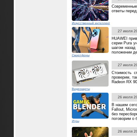
Современные
ответы перед
Искусственный интеллект
27 июля 2
HUAWEI прив
серии Pura у
шагом назад 
положении д
Смартфоны
27 июля 2
Стоимость с
проверим, та
Radeon RX 90
Видеокарты
26 июля 2
В нашем сего
Fallout, Mic
без пересбор
поговорим о 
Игры
26 июля 2