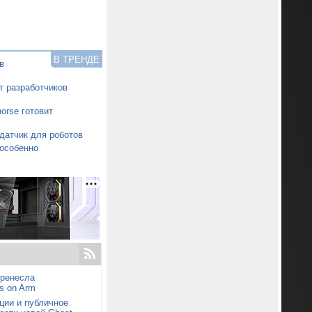
В ТРЕНДЕ
в
т разработчиков
orse готовит
датчик для роботов
особенно
еренесла
s on Arm
ции и публичное