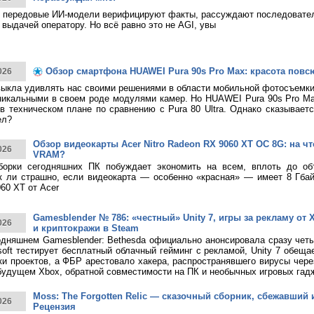
 передовые ИИ-модели верифицируют факты, рассуждают последовател
 выдачей оператору. Но всё равно это не AGI, увы
Обзор смартфона HUAWEI Pura 90s Pro Max: красота повс
026
ыкла удивлять нас своими решениями в области мобильной фотосъемк
никальными в своем роде модулями камер. Но HUAWEI Pura 90s Pro M
в техническом плане по сравнению с Pura 80 Ultra. Однако сказывает
ел?
Обзор видеокарты Acer Nitro Radeon RX 9060 XT OC 8G: на что
026
VRAM?
борки сегодняшних ПК побуждает экономить на всем, вплоть до о
к ли страшно, если видеокарта — особенно «красная» — имеет 8 Гбай
60 XT от Acer
Gamesblender № 786: «честный» Unity 7, игры за рекламу от X
026
и криптокражи в Steam
дняшнем Gamesblender: Bethesda официально анонсировала сразу четы
rosoft тестирует бесплатный облачный гейминг с рекламой, Unity 7 обещ
ки проектов, а ФБР арестовало хакера, распространявшего вирусы чере
будущем Xbox, обратной совместимости на ПК и необычных игровых гад
Moss: The Forgotten Relic — сказочный сборник, сбежавший 
026
Рецензия