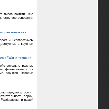
та чипов памяти. Уже
т, есть все основания
вторая половина
кором и неотвратимом
 доступные в крупных
rs of War и томский
ействительно важные
сы, финансовые итоги
ые события, которые
ерию изрядно штормит.
тягательность серии.
? Разбираемся в нашей