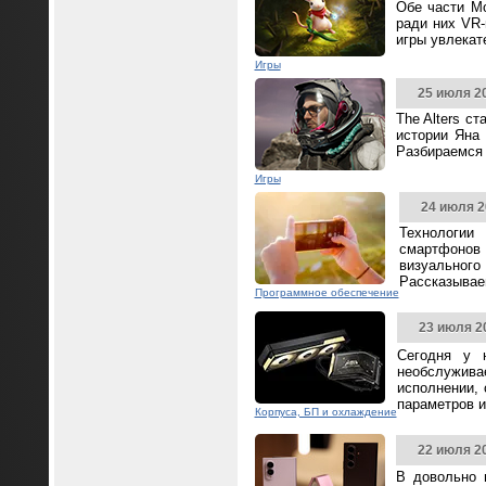
Обе части Mo
ради них VR-
игры увлека
Игры
25 июля 2
The Alters с
истории Яна 
Разбираемся 
Игры
24 июля 2
Технологии
смартфонов
визуальног
Рассказываем
Программное обеспечение
23 июля 2
Сегодня у 
необслужива
исполнении,
параметров и
Корпуса, БП и охлаждение
22 июля 2
В довольно 