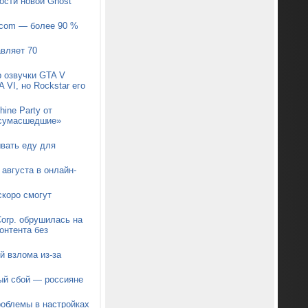
ости новой Ghost
pcom — более 90 %
авляет 70
р озвучки GTA V
 VI, но Rockstar его
ine Party от
 «сумасшедшие»
ывать еду для
августа в онлайн-
коро смогут
orp. обрушилась на
онтента без
й взлома из-за
ый сбой — россияне
роблемы в настройках