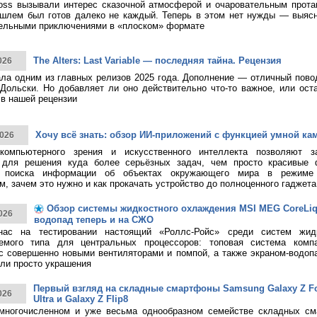
ss вызывали интерес сказочной атмосферой и очаровательным протаг
шлем был готов далеко не каждый. Теперь в этом нет нужды — выясн
тельными приключениями в «плоском» формате
The Alters: Last Variable — последняя тайна. Рецензия
026
тала одним из главных релизов 2025 года. Дополнение — отличный пово
Дольски. Но добавляет ли оно действительно что-то важное, или ост
в нашей рецензии
Хочу всё знать: обзор ИИ-приложений с функцией умной ка
026
 компьютерного зрения и искусственного интеллекта позволяют з
 для решения куда более серьёзных задач, чем просто красивые 
о поиска информации об объектах окружающего мира в режиме 
, зачем это нужно и как прокачать устройство до полноценного гаджета
Обзор системы жидкостного охлаждения MSI MEG CoreLiqui
026
водопад теперь и на СЖО
нас на тестировании настоящий «Роллс-Ройс» среди систем жид
емого типа для центральных процессоров: топовая система ком
 с совершенно новыми вентиляторами и помпой, а также экраном-водоп
ли просто украшения
Первый взгляд на складные смартфоны Samsung Galaxy Z Fol
026
Ultra и Galaxy Z Flip8
многочисленном и уже весьма однообразном семействе складных см