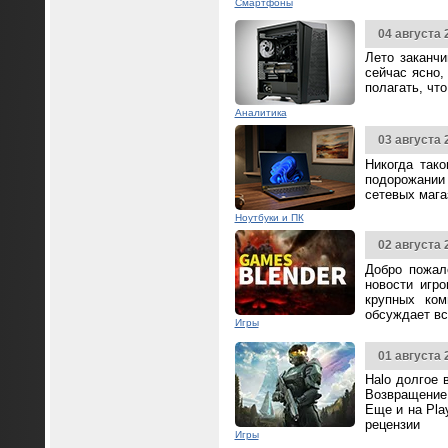
Смартфоны
04 августа 
Лето заканч
сейчас ясно,
полагать, чт
Аналитика
03 августа 
Никогда так
подорожании 
сетевых мага
Ноутбуки и ПК
02 августа 
Добро пожал
новости игр
крупных ком
обсуждает вс
Игры
01 августа 
Halo долгое 
Возвращение 
Еще и на Pla
рецензии
Игры