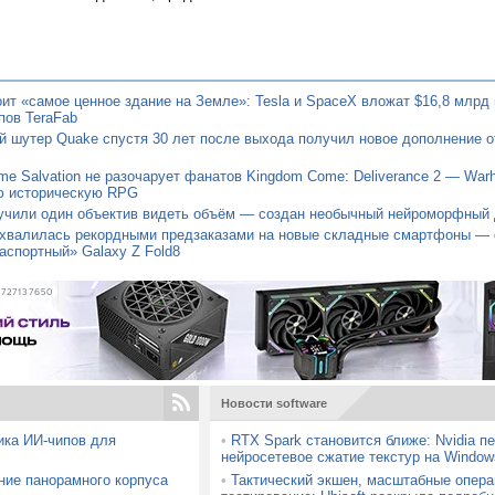
ит «самое ценное здание на Земле»: Tesla и SpaceX вложат $16,8 млрд 
пов TeraFab
 шутер Quake спустя 30 лет после выхода получил новое дополнение о
e Salvation не разочарует фанатов Kingdom Come: Deliverance 2 — Warh
ю историческую RPG
учили один объектив видеть объём — создан необычный нейроморфный 
хвалилась рекордными предзаказами на новые складные смартфоны — 
аспортный» Galaxy Z Fold8
727137650
Новости software
ика ИИ-чипов для
•
RTX Spark становится ближе: Nvidia п
нейросетевое сжатие текстур на Window
ние панорамного корпуса
•
Тактический экшен, масштабные опера