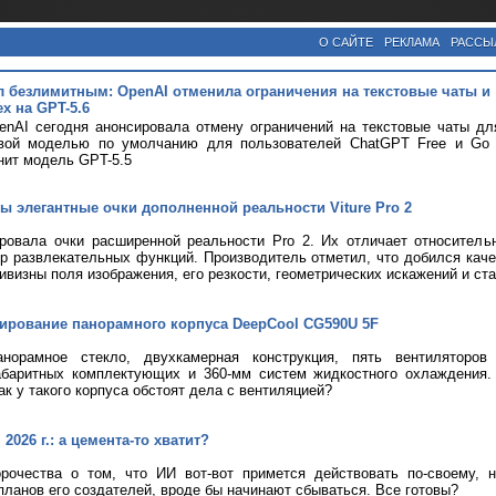
О САЙТЕ
РЕКЛАМА
РАССЫ
л безлимитным: OpenAI отменила ограничения на текстовые чаты и
х на GPT-5.6
nAI сегодня анонсировала отмену ограничений на текстовые чаты дл
вой моделью по умолчанию для пользователей ChatGPT Free и Go с
нит модель GPT-5.5
ы элегантные очки дополненной реальности Viture Pro 2
ировала очки расширенной реальности Pro 2. Их отличает относитель
р развлекательных функций. Производитель отметил, что добился кач
ривизны поля изображения, его резкости, геометрических искажений и ст
тирование панорамного корпуса DeepCool CG590U 5F
анорамное стекло, двухкамерная конструкция, пять вентиляторов
абаритных комплектующих и 360-мм систем жидкостного охлаждения.
ак у такого корпуса обстоят дела с вентиляцией?
2026 г.: а цемента-то хватит?
рочества о том, что ИИ вот-вот примется действовать по-своему, 
планов его создателей, вроде бы начинают сбываться. Все готовы?