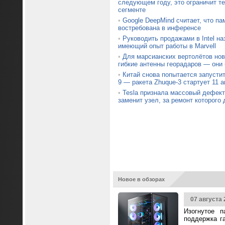
следующем году, это ограничит т
сегменте
•
Google DeepMind считает, что па
востребована в инференсе
•
Руководить продажами в Intel на
имеющий опыт работы в Marvell
•
Для марсианских вертолётов нов
гибкие антенны георадаров — они
•
Китай снова попытается запустит
9 — ракета Zhuque-3 стартует 11 а
•
Tesla признала массовый дефект 
заменит узел, за ремонт которого 
Новое в обзорах
07 августа 
Изогнутое п
поддержка г