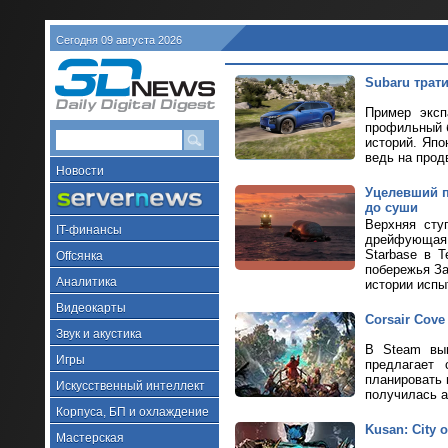
Сегодня 09 августа 2026
Subaru трат
Пример эксп
профильный б
историй. Япо
ведь на прод
Новости
Уцелевший п
до суши
Верхняя сту
IT-финансы
дрейфующая п
Starbase в 
Offсянка
побережья За
Аналитика
истории испы
Видеокарты
Corsair Cove
Звук и акустика
В Steam выш
Игры
предлагает 
планировать 
Искусственный интеллект
получилась а
Корпуса, БП и охлаждение
Kusan: City
Мастерская