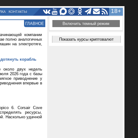
18+
ЛКА
КОНТАКТЫ
ГЛАВНОЕ
Включить темный режим
начинающей компании
тае полно аналогичных
Показать курсы криптовалют
ашин на электротяге,
 дотянуть корабль
же около двух недель
июля 2026 года с базы
мягкое приводнение у
приводнения впервые в
pico 6. Corsair Cove
спределять ресурсы,
ой. Насколько удачной