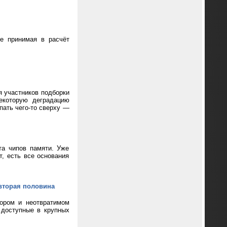
не принимая в расчёт
я участников подборки
екоторую деградацию
пать чего-то сверху —
та чипов памяти. Уже
т, есть все основания
вторая половина
кором и неотвратимом
 доступные в крупных