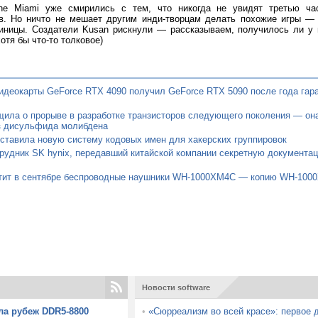
ine Miami уже смирились с тем, что никогда не увидят третью ча
ов. Но ничто не мешает другим инди-творцам делать похожие игры —
иницы. Создатели Kusan рискнули — рассказываем, получилось ли у н
хотя бы что-то толковое)
идеокарты GeForce RTX 4090 получил GeForce RTX 5090 после года гар
ила о прорыве в разработке транзисторов следующего поколения — она
з дисульфида молибдена
ставила новую систему кодовых имен для хакерских группировок
удник SK hynix, передавший китайской компании секретную документац
тит в сентябре беспроводные наушники WH-1000XM4C — копию WH-100
Новости software
ла рубеж DDR5-8800
•
«Сюрреализм во всей красе»: первое д