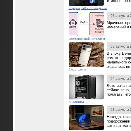
стильно, но 
Корпуса, БП и охлаждение
06 августа 
Мрачные про
намерений и 
Искусственный интеллект
05 августа 
В эпоху Вели
самых недор
начального с
оказалось не
Смартфоны
04 августа 
Лето заканч
сейчас ясно,
полагать, чт
Аналитика
03 августа 
Никогда так
подорожании 
сетевых мага