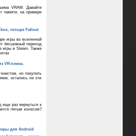
бъема VRAM. Давайте
т памяти, на примере
box, четыре Fallout
ре игры во вселенной
ает бесшовный переход
з игры в Steam. Также
жетах
из VR-плена.
онистом, но покупать
яем, остались ли эти
д еще раз вернуться к
ается пятым колесом?
меры для Android