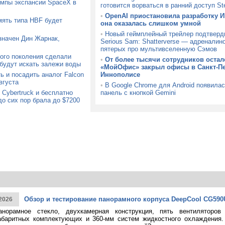
емпы экспансии SpaceX в
готовится ворваться в ранний доступ S
•
OpenAI приостановила разработку И
мять типа HBF будет
она оказалась слишком умной
•
Новый геймплейный трейлер подтверд
значен Дин Жарнак,
Serious Sam: Shatterverse — адреналин
пятерых про мультивселенную Сэмов
ого поколения сделали
•
От более тысячи сотрудников остал
 будут искать залежи воды
«МойОфис» закрыл офисы в Санкт-Пе
ь и посадить аналог Falcon
Иннополисе
вгуста
•
В Google Chrome для Android появила
Cybertruck и бесплатно
панель с кнопкой Gemini
до сих пор брала до $7200
Обзор и тестирование панорамного корпуса DeepCool CG590
2026
анорамное стекло, двухкамерная конструкция, пять вентиляторов
абаритных комплектующих и 360-мм систем жидкостного охлаждения.