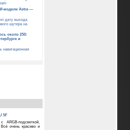
team
И-модели Astra —
ил дату выхода
ового шутера на
ось около 250:
тербурге и
сь навигационная
U 5F
 с ARGB-подсветкой,
 Всё очень красиво и