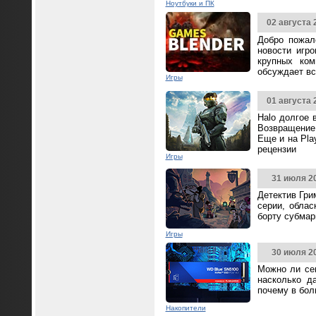
Ноутбуки и ПК
02 августа 
Добро пожал
новости игр
крупных ком
обсуждает вс
Игры
01 августа 
Halo долгое 
Возвращение 
Еще и на Pla
рецензии
Игры
31 июля 2
Детектив Гри
серии, облас
борту субмар
Игры
30 июля 2
Можно ли се
насколько д
почему в бол
Накопители