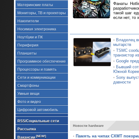
Фанаты Hotl
Материнские платы
разработчик
такой шаг ед
Мониторы, ТВ и проекторы
если нет, то 
Накопители
Носимая электроника
Ноутбуки и ПК
•
Владелец в
мытарств
Периферия
•
TSMC сообщ
Планшеты
транзистор и
•
Google пред
Программное обеспечение
•
Бывший сотр
Процессоры и память
Южной Корее
•
Sony выпус
Сети и коммуникации
давности
Смартфоны
Умные вещи
Фото и видео
Цифровой автомобиль
RSS/Социальные сети
Новости hardware
Рассылка
•
Память на чипах CXMT покори
[NEW!]
Вакансии