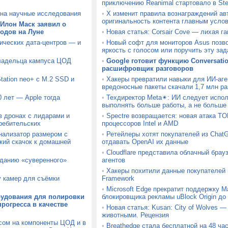
приключению Reanimal стартовало в St
на научные исследования
•
X изменит правила вознаграждений ав
оригинальность контента главным усло
 Илон Маск заявил о
водов на Луне
•
Новая статья: Corsair Cove — лихая га
мических дата-центров — и
•
Новый софт для мониторов Asus позво
яркость с голосом или поручить эту за
владельца кампуса ЦОД
•
Google готовит функцию Conversatio
расшифровщик разговоров
tation neo+ с M.2 SSD и
•
Хакеры превратили навыки для ИИ-аге
вредоносные пакеты скачали 1,7 млн ра
 лет — Apple тогда
•
Техдиректор Meta✴: ИИ следует испол
выполнять больше работы, а не больше
в дронах с лидарами и
•
Spectre возвращается: новая атака T
ребительских
процессоров Intel и AMD
ализатор размером с
•
Ретейлеры хотят покупателей из ChatG
кий скачок к домашней
отдавать OpenAI их данные
•
Cloudflare представила облачный брауз
зданию «суверенного»
агентов
•
Хакеры похитили данные покупателей
у камер для съёмки
Framework
•
Microsoft Edge прекратит поддержку Ma
рудования для полировки
блокировщика рекламы uBlock Origin до 
рогресса в качестве
•
Новая статья: Kusan: City of Wolves —
животными. Рецензия
осом на компоненты ЦОД и в
•
Breathedge стала бесплатной на 48 час