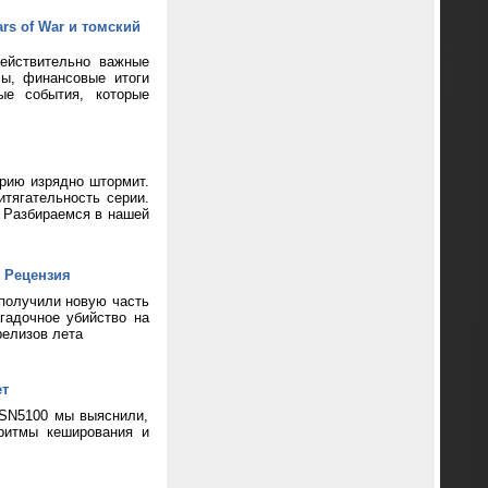
rs of War и томский
ействительно важные
сы, финансовые итоги
ые события, которые
ерию изрядно штормит.
тягательность серии.
? Разбираемся в нашей
 Рецензия
 получили новую часть
гадочное убийство на
релизов лета
ет
 SN5100 мы выяснили,
ритмы кеширования и