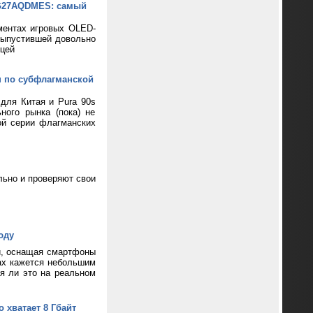
XG27AQDMES: самый
ментах игровых OLED-
выпустившей довольно
цей
н по субфлагманской
 для Китая и Pura 90s
ного рынка (пока) не
ой серии флагманских
ьно и проверяют свои
юду
и, оснащая смартфоны
ax кажется небольшим
ся ли это на реальном
 хватает 8 Гбайт