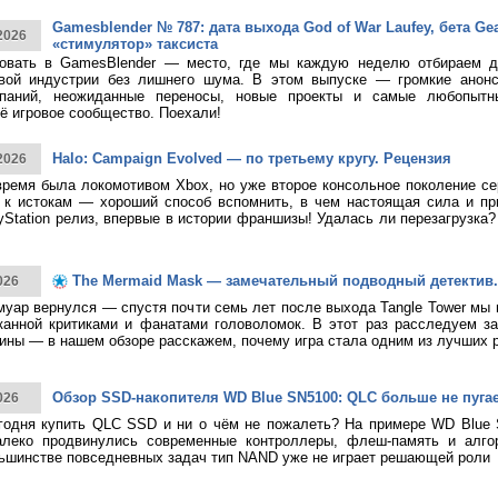
Gamesblender № 787: дата выхода God of War Laufey, бета Gea
2026
«стимулятор» таксиста
овать в GamesBlender — место, где мы каждую неделю отбираем д
овой индустрии без лишнего шума. В этом выпуске — громкие анон
паний, неожиданные переносы, новые проекты и самые любопытн
ё игровое сообщество. Поехали!
Halo: Campaign Evolved — по третьему кругу. Рецензия
2026
время была локомотивом Xbox, но уже второе консольное поколение с
к истокам — хороший способ вспомнить, в чем настоящая сила и при
yStation релиз, впервые в истории франшизы! Удалась ли перезагрузка
The Mermaid Mask — замечательный подводный детектив.
026
муар вернулся — спустя почти семь лет после выхода Tangle Tower мы
канной критиками и фанатами головоломок. В этот раз расследуем за
ины — в нашем обзоре расскажем, почему игра стала одним из лучших 
Обзор SSD-накопителя WD Blue SN5100: QLC больше не пуга
026
годня купить QLC SSD и ни о чём не пожалеть? На примере WD Blue
алеко продвинулись современные контроллеры, флеш-память и алго
ьшинстве повседневных задач тип NAND уже не играет решающей роли