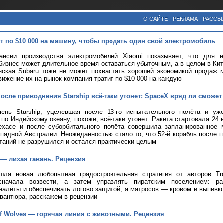
О САЙТЕ
РЕКЛАМА
РАССЫ
ит по $10 000 на машину, чтобы продать один свой электромобиль
ансии производства электромобилей Xiaomi показывает, что для 
изнес может длительное время оставаться убыточным, а в целом в Ки
нская Subaru тоже не может похвастать хорошей экономикой продаж м
вижение их на рынок компания тратит по $10 000 на каждую
осле приводнения Starship всё-таки утонет: SpaceX вряд ли сможет
пень Starship, уцелевшая после 13-го испытательного полёта и у
о Индийскому океану, похоже, всё-таки утонет. Ракета стартовала 24 
Техасе и после суборбитального полёта совершила запланированное 
падной Австралии. Неожиданностью стало то, что 52-й корабль после 
таний не разрушился и остался практически целым
 — лихая гавань. Рецензия
ла новая любопытная градостроительная стратегия от авторов Tro
сначала возвести, а затем управлять пиратским поселением: ра
налёты и обеспечивать логово защитой, а матросов — кровом и выпивк
вантюра, расскажем в рецензии
 of Wolves — горячая линия с животными. Рецензия