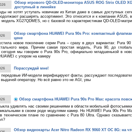
Обзор игрового QD-OLED-монитора ASUS ROG Strix OLED 
026
доступный в линейке
нды не хотят уступать новичкам из Китая даже в самых доступных сег
родолжают расширять ассортимент. Это относится и к компании ASUS, 
 модель XG27QDMES, но с базовой по характеристикам QD-OLED-матри
Обзор смартфона HUAWEI Pura 90s Pro: компактный флагма
026
цене
тила новое поколение серии Pura – сразу в двух вариантах: Pura 90
стального мира. Причем самая простая модель, Pura 90, до глобаль
 сегодня мы говорим о Pura 90s Pro, официально младшенькой в нов
HUAWEI с упором на камеру
Порассуждай мне!
026
 передовые ИИ-модели верифицируют факты, рассуждают последовател
 выдачей оператору. Но всё равно это не AGI, увы
Обзор смартфона HUAWEI Pura 90s Pro Max: красота повс
026
ыкла удивлять нас своими решениями в области мобильной фотосъемк
никальными в своем роде модулями камер. Но HUAWEI Pura 90s Pro M
в техническом плане по сравнению с Pura 80 Ultra. Однако сказывает
ел?
Обзор видеокарты Acer Nitro Radeon RX 9060 XT OC 8G: на что