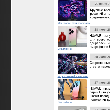
29 июля 2
Крупные бре
решений и п
современную
Мониторы, ТВ и проекторы
28 июля 2
HUAWEI выпус
для всего о
добралась, и
смартфонов 
Смартфоны
28 июля 2
Современные
ответы перед
Искусственный интеллект
27 июля 2
HUAWEI прив
серии Pura у
шагом назад 
положении д
Смартфоны