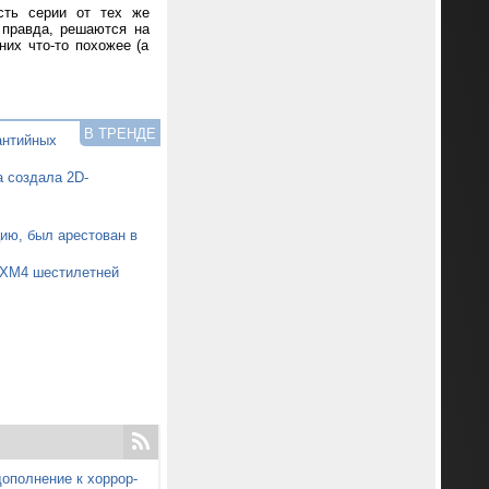
сть серии от тех же
 правда, решаются на
их что-то похожее (а
В ТРЕНДЕ
антийных
 создала 2D-
ию, был арестован в
0XM4 шестилетней
ополнение к хоррор-