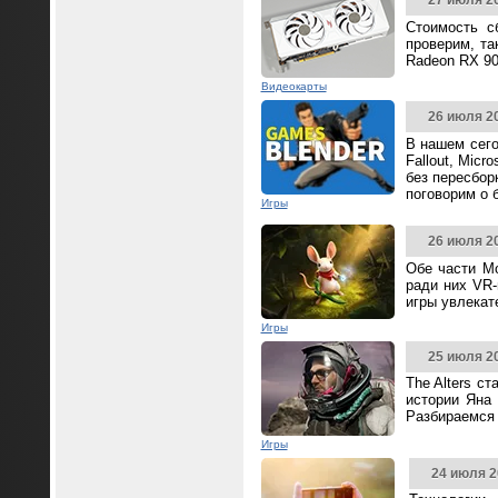
27 июля 2
Стоимость с
проверим, та
Radeon RX 90
Видеокарты
26 июля 2
В нашем сего
Fallout, Mic
без пересбор
поговорим о 
Игры
26 июля 2
Обе части Mo
ради них VR-
игры увлека
Игры
25 июля 2
The Alters с
истории Яна 
Разбираемся 
Игры
24 июля 2