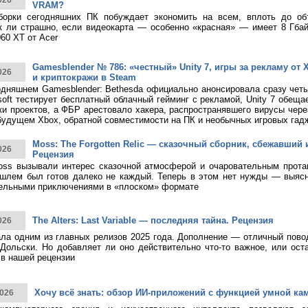
026
VRAM?
борки сегодняшних ПК побуждает экономить на всем, вплоть до о
к ли страшно, если видеокарта — особенно «красная» — имеет 8 Гбай
60 XT от Acer
Gamesblender № 786: «честный» Unity 7, игры за рекламу от X
026
и криптокражи в Steam
дняшнем Gamesblender: Bethesda официально анонсировала сразу четы
rosoft тестирует бесплатный облачный гейминг с рекламой, Unity 7 обещ
ки проектов, а ФБР арестовало хакера, распространявшего вирусы чере
будущем Xbox, обратной совместимости на ПК и необычных игровых гад
Moss: The Forgotten Relic — сказочный сборник, сбежавший 
026
Рецензия
ss вызывали интерес сказочной атмосферой и очаровательным протаг
шлем был готов далеко не каждый. Теперь в этом нет нужды — выясн
тельными приключениями в «плоском» формате
The Alters: Last Variable — последняя тайна. Рецензия
026
тала одним из главных релизов 2025 года. Дополнение — отличный пово
Дольски. Но добавляет ли оно действительно что-то важное, или ост
в нашей рецензии
Хочу всё знать: обзор ИИ-приложений с функцией умной ка
026