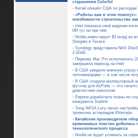
стараниями Colorful
•
Китай обошёл США по расходам 
•
«Роботы нам в этом помогут»:
неизбежности строительства за
•
Intel показала своё видение кос
ИИ тут ни при чём
•
Nvidia инвестирует $3 млрд во 
Stargate в Техасе
•
Synology представила NAS DiskS
2.5GbE
•
Первому Mac Pro исполнилось 20
завершила переход на Intel
•
В США увидели военную угрозу 
тепловизорами — в том числе пот
•
В США создали молекулярный ан
футляр для AirPods — это гигантс
диагностике онкологии
•
Европа доработала планы по со
конкурента Starlink
•
Зонд NASA Lucy начал настройк
троянских астероидов Юпитера
•
Китайские производители обо
кремниевых пластин добились п
технологического процесса
•
Nvidia не будет успевать за спр