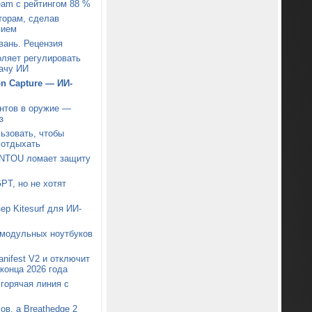
eam с рейтингом 88 %
торам, сделав
вием
вань. Рецензия
ляет регулировать
дачу ИИ
n Capture — ИИ-
нтов в оружие —
з
ьзовать, чтобы
 отдыхать
ONTOU ломает защиту
PT, но не хотят
ер Kitesurf для ИИ-
 модульных ноутбуков
nifest V2 и отключит
конца 2026 года
 горячая линия с
ов, а Breathedge 2