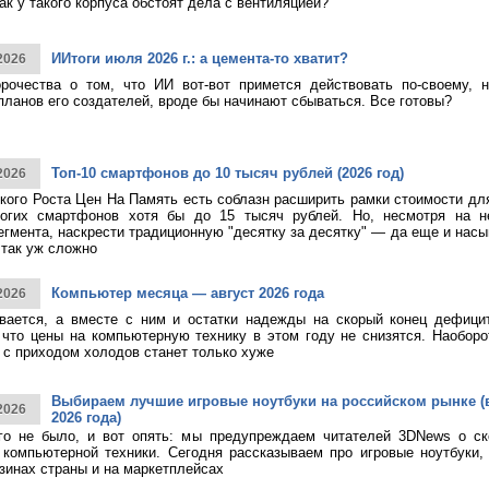
как у такого корпуса обстоят дела с вентиляцией?
ИИтоги июля 2026 г.: а цемента-то хватит?
2026
рочества о том, что ИИ вот-вот примется действовать по-своему, 
планов его создателей, вроде бы начинают сбываться. Все готовы?
Топ-10 смартфонов до 10 тысяч рублей (2026 год)
2026
кого Роста Цен На Память есть соблазн расширить рамки стоимости дл
огих смартфонов хотя бы до 15 тысяч рублей. Но, несмотря на н
егмента, наскрести традиционную "десятку за десятку" — да еще и насы
 так уж сложно
Компьютер месяца — август 2026 года
2026
ивается, а вместе с ним и остатки надежды на скорый конец дефици
 что цены на компьютерную технику в этом году не снизятся. Наоборо
о с приходом холодов станет только хуже
Выбираем лучшие игровые ноутбуки на российском рынке (
2026
2026 года)
ого не было, и вот опять: мы предупреждаем читателей 3DNews о с
компьютерной техники. Сегодня рассказываем про игровые ноутбуки,
зинах страны и на маркетплейсах