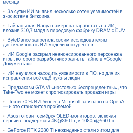
месяца
•
За сутки ИИ выявил несколько сотен уязвимостей в
экосистеме биткоина
•
Тайваньская Nanya намерена заработать на ИИ,
вложив $10,7 млрд в передовую фабрику DRAM с EUV
•
ByteDance запретила своим исследователям
дистиллировать ИИ-модели конкурентов
•
ИИ Google раскрыл неанонсированного персонажа
игры, которого разработчик хранил в тайне в «Google
Документах»
•
ИИ научился находить уязвимости в ПО, но для их
исправления всё ещё нужны люди
•
Предзаказы GTA VI «настолько беспрецедентны», что
Take-Two не может спрогнозировать продажи игры
•
Почти 70 % ИИ-бизнеса Microsoft завязано на OpenAI
— и это становится проблемой
•
Asus готовит семёрку OLED-мониторов, включая
версии с поддержкой 4K@360 Гц и 1080p@560 Гц
•
GeForce RTX 2080 Ti неожиданно стали хитом для