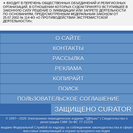
✴
ВХОДИТ В ПЕРЕЧЕНЬ ОБЩЕСТВЕННЫХ ОБЪЕДИНЕНИЙ И РЕЛИГИОЗНЫХ
ОРГАНИЗАЦИЙ, В ОТНОШЕНИИ КОТОРЫХ СУДОМ ПРИНЯТО ВСТУПИВШЕЕ В
ЗАКОННУЮ СИЛУ РЕШЕНИЕ О ЛИКВИДАЦИИ ИЛИ ЗАПРЕТЕ ДЕЯТЕЛЬНОСТИ
ПО ОСНОВАНИЯМ, ПРЕДУСМОТРЕННЫМ ФЕДЕРАЛЬНЫМ ЗАКОНОМ ОТ
25.07.2002 № 114-ФЗ «О ПРОТИВОДЕЙСТВИИ ЭКСТРЕМИСТСКОЙ
ДЕЯТЕЛЬНОСТИ»;
О САЙТЕ
КОНТАКТЫ
РАССЫЛКА
РЕКЛАМА
КОПИРАЙТ
ПОИСК
ПОЛЬЗОВАТЕЛЬСКОЕ СОГЛАШЕНИЕ
ЗАЩИЩЕНО CURATOR
© 1997—2026 Электронное периодическое издание "3ДНьюс" | Свидетельство о
регистрации СМИ Эл ФС 77-22224
выдано Федеральной Службой по надзору за соблюдением законодательства в сфере
массовых коммуникаций и охране культурного наследия