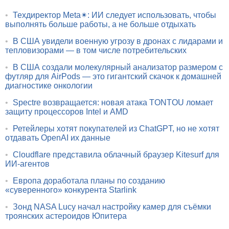
•
Техдиректор Meta✴: ИИ следует использовать, чтобы
выполнять больше работы, а не больше отдыхать
•
В США увидели военную угрозу в дронах с лидарами и
тепловизорами — в том числе потребительских
•
В США создали молекулярный анализатор размером с
футляр для AirPods — это гигантский скачок к домашней
диагностике онкологии
•
Spectre возвращается: новая атака TONTOU ломает
защиту процессоров Intel и AMD
•
Ретейлеры хотят покупателей из ChatGPT, но не хотят
отдавать OpenAI их данные
•
Cloudflare представила облачный браузер Kitesurf для
ИИ-агентов
•
Европа доработала планы по созданию
«суверенного» конкурента Starlink
•
Зонд NASA Lucy начал настройку камер для съёмки
троянских астероидов Юпитера