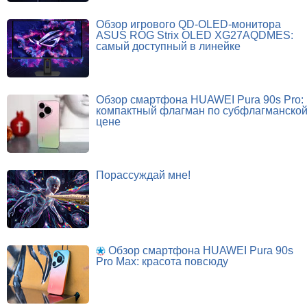
Обзор игрового QD-OLED-монитора
ASUS ROG Strix OLED XG27AQDMES:
самый доступный в линейке
Обзор смартфона HUAWEI Pura 90s Pro:
компактный флагман по субфлагманско
цене
Порассуждай мне!
Обзор смартфона HUAWEI Pura 90s
Pro Max: красота повсюду