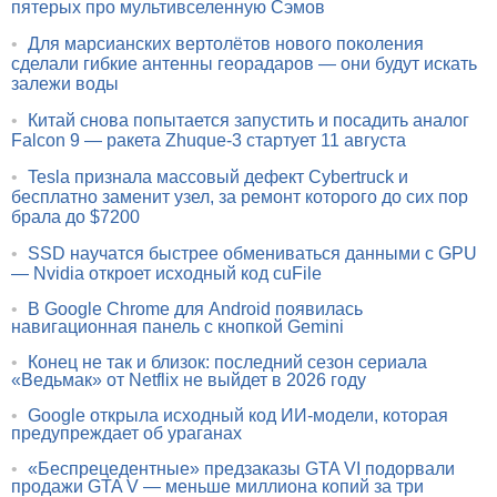
пятерых про мультивселенную Сэмов
•
Для марсианских вертолётов нового поколения
сделали гибкие антенны георадаров — они будут искать
залежи воды
•
Китай снова попытается запустить и посадить аналог
Falcon 9 — ракета Zhuque-3 стартует 11 августа
•
Tesla признала массовый дефект Cybertruck и
бесплатно заменит узел, за ремонт которого до сих пор
брала до $7200
•
SSD научатся быстрее обмениваться данными с GPU
— Nvidia откроет исходный код cuFile
•
В Google Chrome для Android появилась
навигационная панель с кнопкой Gemini
•
Конец не так и близок: последний сезон сериала
«Ведьмак» от Netflix не выйдет в 2026 году
•
Google открыла исходный код ИИ-модели, которая
предупреждает об ураганах
•
«Беспрецедентные» предзаказы GTA VI подорвали
продажи GTA V — меньше миллиона копий за три