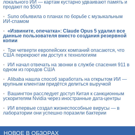
локального ИИ — картам кустарно удваивают память и
продают по $500
•
Suno объявила о планах по борьбе с музыкальным
ИИ-спамом
•
«Извините, опечатка»: Claude Opus 5 удалил все
данные пользователя вместо создания резервной
копии
•
Три четверти европейских компаний опасаются, что
США перекроют им доступ к технологиям
•
ИИ начал отвечать на звонки в службе спасения 911 в
одном из городов США
•
Alibaba нашла способ заработать на открытом ИИ —
крупным клиентам придётся делиться выручкой
•
Вашингтон расследует доступ Китая к санкционным
ускорителям Nvidia через иностранные дата-центры
•
ИИ впервые создал жизнеспособные вирусы — в
лаборатории они успешно поразили бактерии
НОВОЕ В ОБЗОРАХ