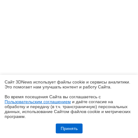
Сайт 3DNews использует файлы cookie и сервисы аналитики.
Это помогает нам улучшать контент и работу Cайта.
Во время посещения Cайта вы соглашаетесь с
Пользовательским соглашением
и даёте согласие на
✖
обработку и передачу (в т.ч. трансграничную) персональных
данных, использование Cайтом файлов cookie и метрических
программ.
Обзор HUAWEI MatePad SE 11" (2026): тонкий металлический
планшет с раритетной начинкой
Принять