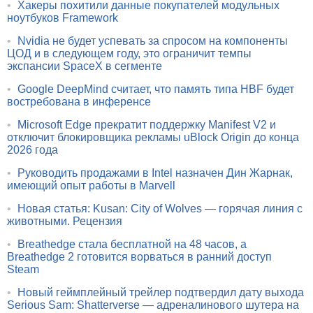
•
Хакеры похитили данные покупателей модульных
ноутбуков Framework
•
Nvidia не будет успевать за спросом на компоненты
ЦОД и в следующем году, это ограничит темпы
экспансии SpaceX в сегменте
•
Google DeepMind считает, что память типа HBF будет
востребована в инференсе
•
Microsoft Edge прекратит поддержку Manifest V2 и
отключит блокировщика рекламы uBlock Origin до конца
2026 года
•
Руководить продажами в Intel назначен Дин Жарнак,
имеющий опыт работы в Marvell
•
Новая статья: Kusan: City of Wolves — горячая линия с
животными. Рецензия
•
Breathedge стала бесплатной на 48 часов, а
Breathedge 2 готовится ворваться в ранний доступ
Steam
•
Новый геймплейный трейлер подтвердил дату выхода
Serious Sam: Shatterverse — адреналинового шутера на