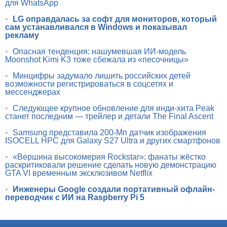
для WhatsApp
•
LG оправдалась за софт для мониторов, который
сам устанавливался в Windows и показывал
рекламу
•
Опасная тенденция: нашумевшая ИИ-модель
Moonshot Kimi K3 тоже сбежала из «песочницы»
•
Минцифры задумало лишить российских детей
возможности регистрироваться в соцсетях и
мессенджерах
•
Следующее крупное обновление для инди-хита Peak
станет последним — трейлер и детали The Final Ascent
•
Samsung представила 200-Мп датчик изображения
ISOCELL HPC для Galaxy S27 Ultra и других смартфонов
•
«Вершина высокомерия Rockstar»: фанаты жёстко
раскритиковали решение сделать новую демонстрацию
GTA VI временным эксклюзивом Netflix
•
Инженеры Google создали портативный офлайн-
переводчик с ИИ на Raspberry Pi 5