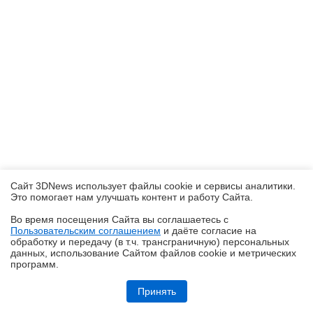
Сайт 3DNews использует файлы cookie и сервисы аналитики.
Это помогает нам улучшать контент и работу Cайта.
Во время посещения Cайта вы соглашаетесь с
Пользовательским соглашением
и даёте согласие на
✖
обработку и передачу (в т.ч. трансграничную) персональных
данных, использование Cайтом файлов cookie и метрических
программ.
Обзор системы жидкостного охлаждения MSI MEG CoreLiquid E15
360: экран-водопад теперь и на СЖО
Принять