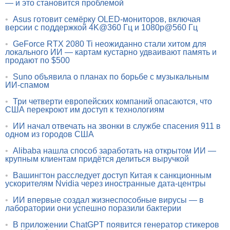
— и это становится проблемой
•
Asus готовит семёрку OLED-мониторов, включая
версии с поддержкой 4K@360 Гц и 1080p@560 Гц
•
GeForce RTX 2080 Ti неожиданно стали хитом для
локального ИИ — картам кустарно удваивают память и
продают по $500
•
Suno объявила о планах по борьбе с музыкальным
ИИ-спамом
•
Три четверти европейских компаний опасаются, что
США перекроют им доступ к технологиям
•
ИИ начал отвечать на звонки в службе спасения 911 в
одном из городов США
•
Alibaba нашла способ заработать на открытом ИИ —
крупным клиентам придётся делиться выручкой
•
Вашингтон расследует доступ Китая к санкционным
ускорителям Nvidia через иностранные дата-центры
•
ИИ впервые создал жизнеспособные вирусы — в
лаборатории они успешно поразили бактерии
•
В приложении ChatGPT появится генератор стикеров