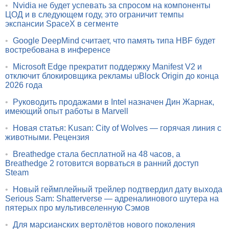
•
Nvidia не будет успевать за спросом на компоненты
ЦОД и в следующем году, это ограничит темпы
экспансии SpaceX в сегменте
•
Google DeepMind считает, что память типа HBF будет
востребована в инференсе
•
Microsoft Edge прекратит поддержку Manifest V2 и
отключит блокировщика рекламы uBlock Origin до конца
2026 года
•
Руководить продажами в Intel назначен Дин Жарнак,
имеющий опыт работы в Marvell
•
Новая статья: Kusan: City of Wolves — горячая линия с
животными. Рецензия
•
Breathedge стала бесплатной на 48 часов, а
Breathedge 2 готовится ворваться в ранний доступ
Steam
•
Новый геймплейный трейлер подтвердил дату выхода
Serious Sam: Shatterverse — адреналинового шутера на
пятерых про мультивселенную Сэмов
•
Для марсианских вертолётов нового поколения