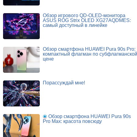
Обзор игрового QD-OLED-монитора
ASUS ROG Strix OLED XG27AQDMES:
самый доступный в линейке
Обзор смартфона HUAWEI Pura 90s Pro:
компактный флагман по субфлагманско
цене
Порассуждай мне!
Обзор смартфона HUAWEI Pura 90s
Pro Max: красота повсюду