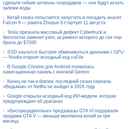
сделали гибкие антенны георадаров — они будут искать
залежи воды
•
Китай снова попытается запустить и посадить аналог
Falcon 9 — ракета Zhuque-3 стартует 11 августа
•
Tesla признала массовый дефект Cybertruck и
бесплатно заменит узел, за ремонт которого до сих пор
брала до $7200
•
SSD научатся быстрее обмениваться данными с GPU
— Nvidia откроет исходный код cuFile
•
В Google Chrome для Android появилась
навигационная панель с кнопкой Gemini
•
Конец не так и близок: последний сезон сериала
«Ведьмак» от Netflix не выйдет в 2026 году
•
Google открыла исходный код ИИ-модели, которая
предупреждает об ураганах
•
«Беспрецедентные» предзаказы GTA VI подорвали
продажи GTA V — меньше миллиона копий за три
месяца