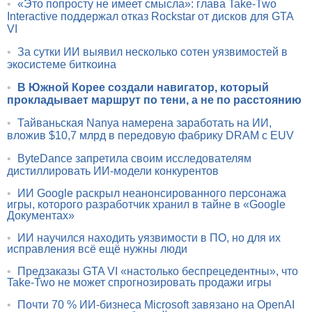
•
«Это попросту не имеет смысла»: глава Take-Two
Interactive поддержал отказ Rockstar от дисков для GTA
VI
•
За сутки ИИ выявил несколько сотен уязвимостей в
экосистеме биткоина
•
В Южной Корее создали навигатор, который
прокладывает маршрут по тени, а не по расстоянию
•
Тайваньская Nanya намерена заработать на ИИ,
вложив $10,7 млрд в передовую фабрику DRAM с EUV
•
ByteDance запретила своим исследователям
дистиллировать ИИ-модели конкурентов
•
ИИ Google раскрыл неанонсированного персонажа
игры, которого разработчик хранил в тайне в «Google
Документах»
•
ИИ научился находить уязвимости в ПО, но для их
исправления всё ещё нужны люди
•
Предзаказы GTA VI «настолько беспрецедентны», что
Take-Two не может спрогнозировать продажи игры
•
Почти 70 % ИИ-бизнеса Microsoft завязано на OpenAI