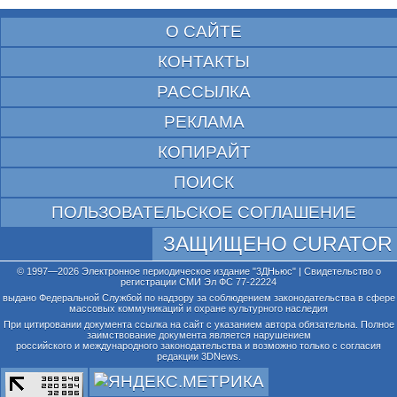
О САЙТЕ
КОНТАКТЫ
РАССЫЛКА
РЕКЛАМА
КОПИРАЙТ
ПОИСК
ПОЛЬЗОВАТЕЛЬСКОЕ СОГЛАШЕНИЕ
ЗАЩИЩЕНО CURATOR
© 1997—2026 Электронное периодическое издание "3ДНьюс" | Свидетельство о
регистрации СМИ Эл ФС 77-22224
выдано Федеральной Службой по надзору за соблюдением законодательства в сфере
массовых коммуникаций и охране культурного наследия
При цитировании документа ссылка на сайт с указанием автора обязательна. Полное
заимствование документа является нарушением
российского и международного законодательства и возможно только с согласия
редакции 3DNews.