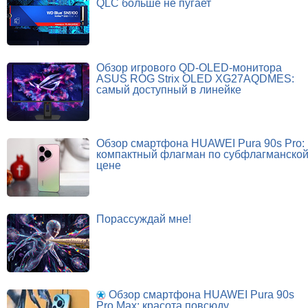
QLC больше не пугает
Обзор игрового QD-OLED-монитора
ASUS ROG Strix OLED XG27AQDMES:
самый доступный в линейке
Обзор смартфона HUAWEI Pura 90s Pro:
компактный флагман по субфлагманско
цене
Порассуждай мне!
Обзор смартфона HUAWEI Pura 90s
Pro Max: красота повсюду