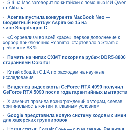
•
Siri на Mac заговорит по-китайски с помощью ИИ Qwen
от Alibaba
•
Acer выпустила конкурента MacBook Neo —
бюджетный ноутбук Aspire Go 15 на
чипе Snapdragon C
•
«Сюрреализм во всей красе»: первое дополнение к
хоррор-приключению Reanimal стартовало в Steam с
рейтингом 88 %
•
Память на чипах CXMT покорила рубеж DDR5-8800
стараниями Colorful
•
Китай обошёл США по расходам на научные
исследования
•
Владелец видеокарты GeForce RTX 4090 получил
GeForce RTX 5090 после года гарантийных мытарств
•
X изменит правила вознаграждений авторам, сделав
оригинальность контента главным условием
•
Google представила новую систему кодовых имен
для хакерских группировок
•
Новая статья: Corsair Cove — лихая гавань. Рецензия