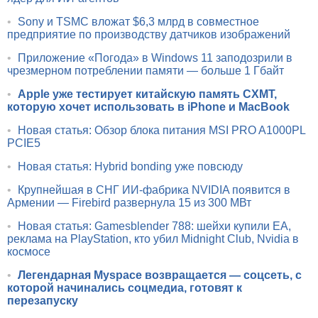
•
Sony и TSMC вложат $6,3 млрд в совместное
предприятие по производству датчиков изображений
•
Приложение «Погода» в Windows 11 заподозрили в
чрезмерном потреблении памяти — больше 1 Гбайт
•
Apple уже тестирует китайскую память CXMT,
которую хочет использовать в iPhone и MacBook
•
Новая статья: Обзор блока питания MSI PRO A1000PL
PCIE5
•
Новая статья: Hybrid bonding уже повсюду
•
Крупнейшая в СНГ ИИ-фабрика NVIDIA появится в
Армении — Firebird развернула 15 из 300 МВт
•
Новая статья: Gamesblender 788: шейхи купили EA,
реклама на PlayStation, кто убил Midnight Club, Nvidia в
космосе
•
Легендарная Myspace возвращается — соцсеть, с
которой начинались соцмедиа, готовят к
перезапуску