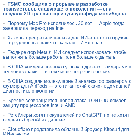
•
TSMC сообщила о прорыве в разработке
транзисторов следующего поколения — она
создала 2D-транзистор из дисульфида молибдена
•
Первому Mac Pro исполнилось 20 лет — Apple тогда
завершила переход на Intel
•
Хакеры превратили навыки для ИИ-агентов в оружие
— вредоносные пакеты скачали 1,7 млн раз
•
Техдиректор Meta✴: ИИ следует использовать, чтобы
выполнять больше работы, а не больше отдыхать
•
В США увидели военную угрозу в дронах с лидарами и
тепловизорами — в том числе потребительских
•
В США создали молекулярный анализатор размером с
футляр для AirPods — это гигантский скачок к домашней
диагностике онкологии
•
Spectre возвращается: новая атака TONTOU ломает
защиту процессоров Intel и AMD
•
Ретейлеры хотят покупателей из ChatGPT, но не хотят
отдавать OpenAI их данные
•
Cloudflare представила облачный браузер Kitesurf для
ИИ-агентов