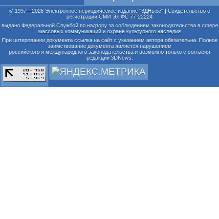
© 1997—2026 Электронное периодическое издание "3ДНьюс" | Свидетельство о
регистрации СМИ Эл ФС 77-22224
выдано Федеральной Службой по надзору за соблюдением законодательства в сфере
массовых коммуникаций и охране культурного наследия
При цитировании документа ссылка на сайт с указанием автора обязательна. Полное
заимствование документа является нарушением
российского и международного законодательства и возможно только с согласия
редакции 3DNews.