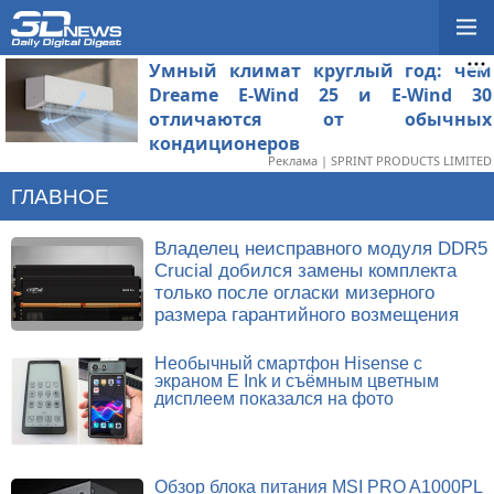
Умный климат круглый год: чем
Dreame E-Wind 25 и E-Wind 30
отличаются от обычных
кондиционеров
Реклама | SPRINT PRODUCTS LIMITED
ГЛАВНОЕ
Владелец неисправного модуля DDR5
Crucial добился замены комплекта
только после огласки мизерного
размера гарантийного возмещения
Необычный смартфон Hisense с
экраном E Ink и съёмным цветным
дисплеем показался на фото
Обзор блока питания MSI PRO A1000PL