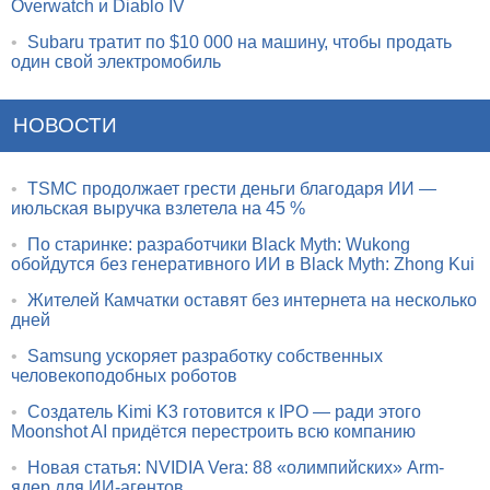
Overwatch и Diablo IV
•
Subaru тратит по $10 000 на машину, чтобы продать
один свой электромобиль
НОВОСТИ
•
TSMC продолжает грести деньги благодаря ИИ —
июльская выручка взлетела на 45 %
•
По старинке: разработчики Black Myth: Wukong
обойдутся без генеративного ИИ в Black Myth: Zhong Kui
•
Жителей Камчатки оставят без интернета на несколько
дней
•
Samsung ускоряет разработку собственных
человекоподобных роботов
•
Создатель Kimi K3 готовится к IPO — ради этого
Moonshot AI придётся перестроить всю компанию
•
Новая статья: NVIDIA Vera: 88 «олимпийских» Arm-
ядер для ИИ-агентов