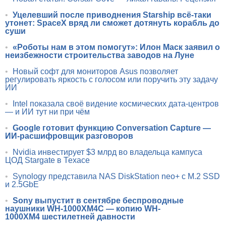
•
Уцелевший после приводнения Starship всё-таки
утонет: SpaceX вряд ли сможет дотянуть корабль до
суши
•
«Роботы нам в этом помогут»: Илон Маск заявил о
неизбежности строительства заводов на Луне
•
Новый софт для мониторов Asus позволяет
регулировать яркость с голосом или поручить эту задачу
ИИ
•
Intel показала своё видение космических дата-центров
— и ИИ тут ни при чём
•
Google готовит функцию Conversation Capture —
ИИ-расшифровщик разговоров
•
Nvidia инвестирует $3 млрд во владельца кампуса
ЦОД Stargate в Техасе
•
Synology представила NAS DiskStation neo+ с M.2 SSD
и 2.5GbE
•
Sony выпустит в сентябре беспроводные
наушники WH-1000XM4C — копию WH-
1000XM4 шестилетней давности