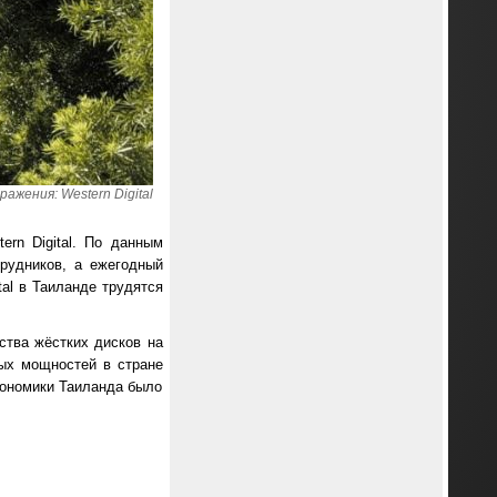
ажения: Western Digital
rn Digital. По данным
трудников, а ежегодный
tal в Таиланде трудятся
ства жёстких дисков на
ых мощностей в стране
кономики Таиланда было