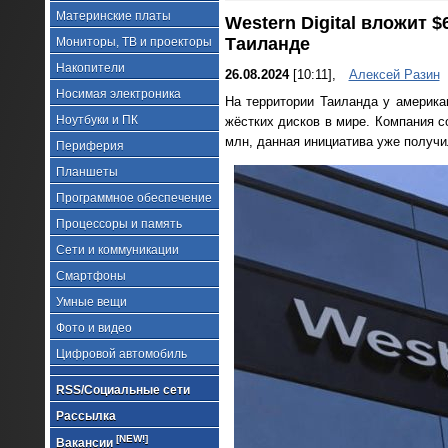
Материнские платы
Western Digital вложит 
Таиланде
Мониторы, ТВ и проекторы
Накопители
26.08.2024
[10:11],
Алексей Разин
Носимая электроника
На территории Таиланда у америка
Ноутбуки и ПК
жёстких дисков в мире. Компания с
млн, данная инициатива уже получи
Периферия
Планшеты
Программное обеспечение
Процессоры и память
Сети и коммуникации
Смартфоны
Умные вещи
Фото и видео
Цифровой автомобиль
RSS/Социальные сети
Рассылка
[NEW!]
Вакансии