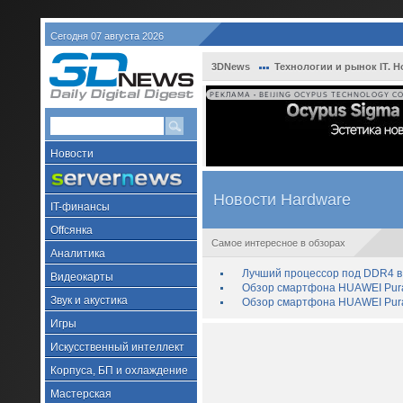
Сегодня 07 августа 2026
3DNews
Технологии и рынок IT. Н
РЕКЛАМА • BEIJING OCYPUS TECHNOLOGY CO.
Новости
Новости Hardware
IT-финансы
Offсянка
Самое интересное в обзорах
Аналитика
Лучший процессор под DDR4 в 
Видеокарты
Обзор смартфона HUAWEI Pura 
Звук и акустика
Обзор смартфона HUAWEI Pura
Игры
Искусственный интеллект
Корпуса, БП и охлаждение
Мастерская