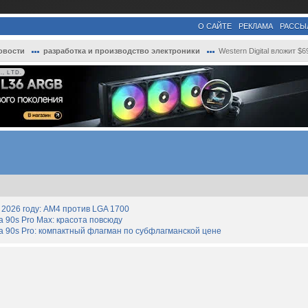
О САЙТЕ
РЕКЛАМА
РАССЫ
овости
разработка и производство электроники
Western Digital вложит $693 млн в расшир..
, LTD.
2026 году: AM4 против LGA 1700
90s Pro Max: красота повсюду
 90s Pro: компактный флагман по субфлагманской цене