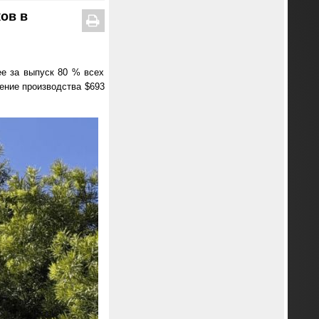
ков в
ее за выпуск 80 % всех
рение производства $693