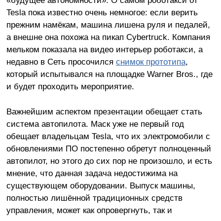
«будущее автономности». О самом роботакси от
Tesla пока известно очень немногое: если верить
прежним намёкам, машина лишена руля и педалей,
а внешне она похожа на пикап Cybertruck. Компания
мельком показала на видео интерьер роботакси, а
недавно в Сеть просочился
снимок прототипа
,
который испытывался на площадке Warner Bros., где
и будет проходить мероприятие.
Важнейшим аспектом презентации обещает стать
система автопилота. Маск уже не первый год
обещает владельцам Tesla, что их электромобили с
обновлениями ПО постепенно обретут полноценный
автопилот, но этого до сих пор не произошло, и есть
мнение, что данная задача недостижима на
существующем оборудовании. Выпуск машины,
полностью лишённой традиционных средств
управления, может как опровергнуть, так и