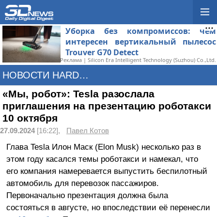
Уборка без компромиссов: чем
интересен вертикальный пылесос
Trouver G70 Detect
Реклама | Silicon Era Intelligent Technology (Suzhou) Co.,Ltd.
НОВОСТИ HARDWARE
«Мы, робот»: Tesla разослала
приглашения на презентацию роботакси
10 октября
27.09.2024
[16:22],
Павел Котов
Глава Tesla Илон Маск (Elon Musk) несколько раз в
этом году касался темы роботакси и намекал, что
его компания намеревается выпустить беспилотный
автомобиль для перевозок пассажиров.
Первоначально презентация должна была
состояться в августе, но впоследствии её перенесли