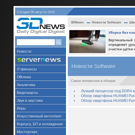
Сегодня 08 августа 2026
3DNews
Новости Software
Ши
Уборка без ко
Вертикальный 
определяет уро
очистки щётки 
Новости
Новости Software
IT-финансы
Offсянка
Самое интересное в обзорах
Аналитика
Лучший процессор под DDR4 в 
Видеокарты
Обзор смартфона HUAWEI Pura 
Звук и акустика
Обзор смартфона HUAWEI Pura
Игры
Искусственный интеллект
Корпуса, БП и охлаждение
Мастерская