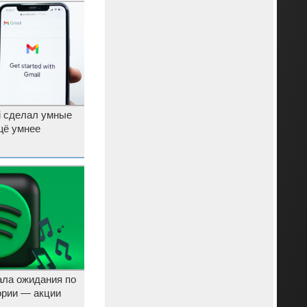
i сделал умные
щё умнее
дала ожидания по
ории — акции