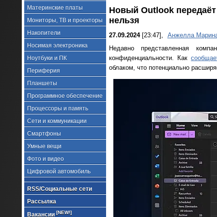
Материнские платы
Новый Outlook передаёт 
нельзя
Мониторы, ТВ и проекторы
Накопители
27.09.2024
[23:47],
Анжелла Марин
Носимая электроника
Недавно представленная компа
конфиденциальности. Как
сообщае
Ноутбуки и ПК
облаком, что потенциально расширя
Периферия
Планшеты
Программное обеспечение
Процессоры и память
Сети и коммуникации
Смартфоны
Умные вещи
Фото и видео
Цифровой автомобиль
RSS/Социальные сети
Рассылка
[NEW!]
Вакансии