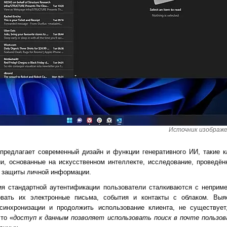
Источник изображен
 предлагает современный дизайн и функции генеративного ИИ, такие 
ии, основанные на искусственном интеллекте, исследование, проведё
ь защиты личной информации.
ия стандартной аутентификации пользователи сталкиваются с неприме
ровать их электронные письма, события и контакты с облаком. Выя
синхронизации и продолжить использование клиента, не существует
то «
доступ к данным позволяет использовать поиск в почте пользо