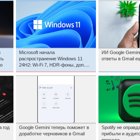
л
Microsoft начала
ИИ Google Gemin
ть
распространение Windows 11
ответы в Gmail е
о
24H2: Wi-Fi 7, HDR-фоны, доп.
настройки мыши и коннект со
смартфоном
а год
Google Gemini теперь поможет в
Spotify не оправ
доработке черновиков в Gmail
прибыли и аудит