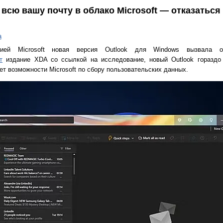
всю вашу почту в облако Microsoft — отказаться 
а
нией Microsoft новая версия Outlook для Windows вызвала оп
т
издание XDA со ссылкой на исследование, новый Outlook гораздо 
ет возможности Microsoft по сбору пользовательских данных.