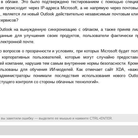
 в облаке. Это было подтверждено тестированием с помощью специал
ия происходит через IP-адреса Microsoft, а не напрямую через почтов
, является ли новый Outlook действительно независимым почтовым кли
сервисов?
Outlook на вынужденную синхронизацию с облаком, а также приняв ли
анные для улучшения своих продуктов, пользователи фактически пр
лектронной почте.
о вопросов о прозрачности и условиях, при которых Microsoft будет по
корпоративных пользователей, которые могут случайно предостави
й компании, нарушив тем самым внутренние нормы безопасности. Кроме
ользованы для обучения ИИ-моделей. Как отмечает сайт XDA, «важ
администраторы понимали последствия использования нового Out
тущего контроля со стороны облачных технологий».
 вы заметили ошибку — выделите ее мышью и нажмите CTRL+ENTER.