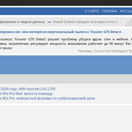
О САЙТЕ
РЕКЛАМА
РАССЫ
фрование и защита данных
Новый Outlook передаёт всю вашу почту в ...
мпромиссов: чем интересен вертикальный пылесос Trouver G70 Detect
пылесос Trouver G70 Detect решает проблему уборки вдоль стен и мебели. 
вень загрязнения, регулирует мощность всасывания, работает до 90 минут без
от волос
Реклама | Silicon Era Intelligent T
2026 году: AM4 против LGA 1700
90s Pro Max: красота повсюду
 90s Pro: компактный флагман по субфлагманской цене