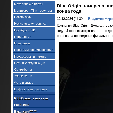
Материнские платы
Blue Origin намерена вп
конца года
Мониторы, ТВ и проекторы
Накопители
10.12.2024
[11:39],
Владимир Миро
Носимая электроника
Компания Blue Origin Джеффа Безос
Ноутбуки и ПК
году. И это несмотря на то, что д
органов на проведение финального 
Периферия
Планшеты
Программное обеспечение
Процессоры и память
Сети и коммуникации
Смартфоны
Умные вещи
Фото и видео
Цифровой автомобиль
RSS/Социальные сети
Рассылка
[NEW!]
Вакансии