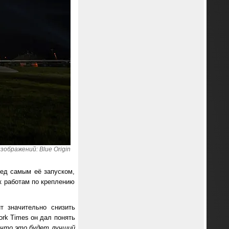
зображений: Blue Origin
ред самым её запуском,
 к работам по креплению
т значительно снизить
ork Times он дал понять
 что это будет лучший