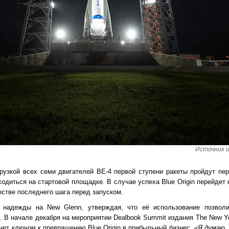
Источник и
грузкой всех семи двигателей BE-4 первой ступени ракеты пройдут пе
ходиться на стартовой площадке. В случае успеха Blue Origin перейдет
естве последнего шага перед запуском.
надежды на New Glenn, утверждая, что её использование позволи
с. В начале декабря на мероприятии Dealbook Summit издания The New Y
нет ключом к превращению Blue Origin в прибыльный бизнес.
«Я думаю,