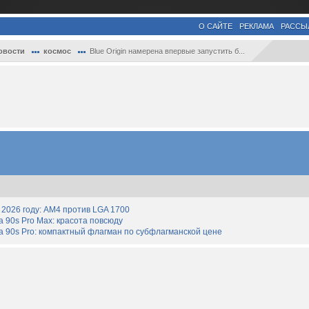
О САЙТЕ
РЕКЛАМА
РАССЫ
овости
космос
Blue Origin намерена впервые запустить б...
2026 году: AM4 против LGA 1700
90s Pro Max: красота повсюду
 90s Pro: компактный флагман по субфлагманской цене