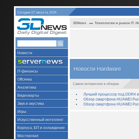
Сегодня 07 августа 2026
3DNews
Технологии и рынок IT. Н
Новости
Новости Hardware
IT-финансы
Offсянка
Самое интересное в обзорах
Аналитика
Лучший процессор под DDR4 в 
Видеокарты
Обзор смартфона HUAWEI Pura 
Звук и акустика
Обзор смартфона HUAWEI Pura
Игры
Искусственный интеллект
Корпуса, БП и охлаждение
Мастерская