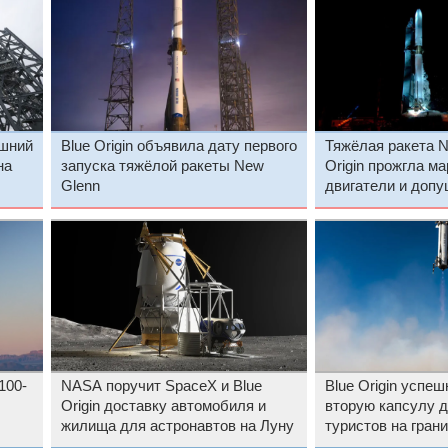
яшний
Blue Origin объявила дату первого
Тяжёлая ракета N
на
запуска тяжёлой ракеты New
Origin прожгла м
Glenn
двигатели и допу
запуску
100-
NASA поручит SpaceX и Blue
Blue Origin успе
Origin доставку автомобиля и
вторую капсулу д
жилища для астронавтов на Луну
туристов на гран
полётов станет 