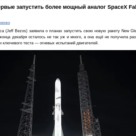
ервые запустить более мощный аналог SpaceX Fal
ненко
а (Jeff Bezos) заявила о планах запустить свою новую ракету New Gl
о конца декабря осталось не так уж и много, а она ещё не получила р
и ключевого теста — огневых испытаний двигателей.