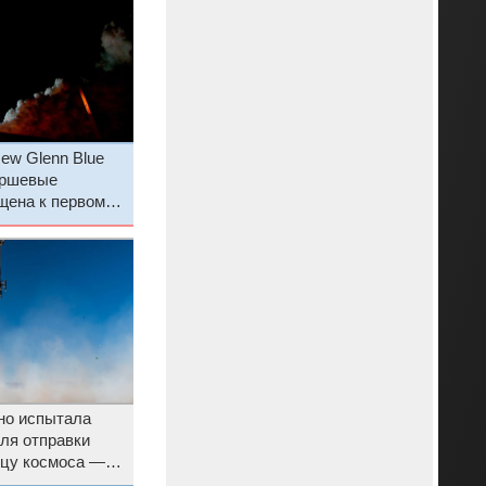
ew Glenn Blue
аршевые
щена к первому
шно испытала
ля отправки
ицу космоса —
больше