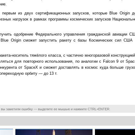
ние.
 первым из двух сертификационных запусков, которые Blue Origin д
лезных нагрузок в рамках программы космических запусков Национальн
олучить одобрение Федерального управления гражданской авиации СШ
 Blue Origin сможет запустить ракету с базы Космических сил США
акета-носитель тяжёлого класса, с частично многоразовой конструкцие
ляться для повторного использования, по аналогии с Falcon 9 от Spac
онкурента от SpaceX и сможет доставлять в космос куда больше грузов
опереходную орбиту — до 13 т.
 вы заметили ошибку — выделите ее мышью и нажмите CTRL+ENTER.