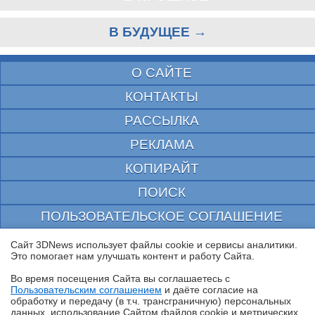
В БУДУЩЕЕ →
О САЙТЕ
КОНТАКТЫ
РАССЫЛКА
РЕКЛАМА
КОПИРАЙТ
ПОИСК
ПОЛЬЗОВАТЕЛЬСКОЕ СОГЛАШЕНИЕ
ЗАЩИЩЕНО CURATOR
Сайт 3DNews использует файлы cookie и сервисы аналитики.
Это помогает нам улучшать контент и работу Cайта.
© 1997—2026 Электронное периодическое издание "3ДНьюс" | Свидетельство о
регистрации СМИ Эл ФС 77-22224
Во время посещения Cайта вы соглашаетесь с
выдано Федеральной Службой по надзору за соблюдением законодательства в сфере
Пользовательским соглашением
и даёте согласие на
массовых коммуникаций и охране культурного наследия
✖
обработку и передачу (в т.ч. трансграничную) персональных
При цитировании документа ссылка на сайт с указанием автора обязательна. Полное
данных, использование Cайтом файлов cookie и метрических
заимствование документа является нарушением