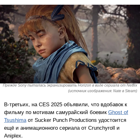
Прежде Sony пыталась экранизировать Horizon в виде сериала от Netflix
(источник изображения: Nate в Steam)
В-третьих, на CES 2025 объявили, что вдобавок к
фильму по мотивам самурайский боевик
Ghost of
Tsushima
от Sucker Punch Productions удостоится
ещё и анимационного сериала от Crunchyroll и
Aniplex.