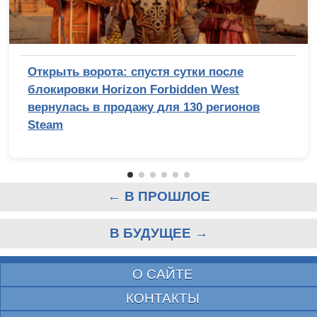
Открыть ворота: спустя сутки после
блокировки Horizon Forbidden West
вернулась в продажу для 130 регионов
Steam
← В ПРОШЛОЕ
В БУДУЩЕЕ →
О САЙТЕ
КОНТАКТЫ