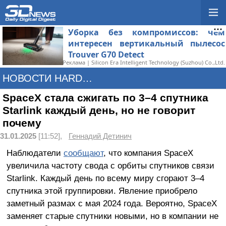
Уборка без компромиссов: чем
интересен вертикальный пылесос
Trouver G70 Detect
Реклама | Silicon Era Intelligent Technology (Suzhou) Co.,Ltd.
НОВОСТИ HARDWARE
SpaceX стала сжигать по 3–4 спутника
Starlink каждый день, но не говорит
почему
31.01.2025
[11:52],
Геннадий Детинич
Наблюдатели
сообщают
, что компания SpaceX
увеличила частоту свода с орбиты спутников связи
Starlink. Каждый день по всему миру сгорают 3–4
спутника этой группировки. Явление приобрело
заметный размах с мая 2024 года. Вероятно, SpaceX
заменяет старые спутники новыми, но в компании не