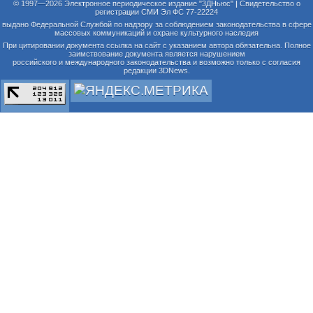
© 1997—2026 Электронное периодическое издание "3ДНьюс" | Свидетельство о
регистрации СМИ Эл ФС 77-22224
выдано Федеральной Службой по надзору за соблюдением законодательства в сфере
массовых коммуникаций и охране культурного наследия
При цитировании документа ссылка на сайт с указанием автора обязательна. Полное
заимствование документа является нарушением
российского и международного законодательства и возможно только с согласия
редакции 3DNews.