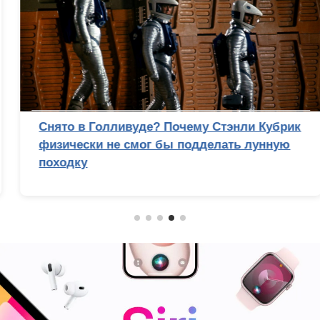
Снято в Голливуде? Почему Стэнли Кубрик
физически не смог бы подделать лунную
походку