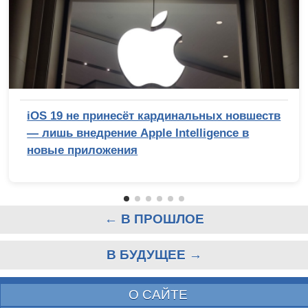
iOS 19 не принесёт кардинальных новшеств
— лишь внедрение Apple Intelligence в
новые приложения
← В ПРОШЛОЕ
В БУДУЩЕЕ →
О САЙТЕ