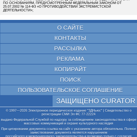
ПО ОСНОВАНИЯМ, ПРЕДУСМОТРЕННЫМ ФЕДЕРАЛЬНЫМ ЗАКОНОМ ОТ
25.07.2002 № 114-ФЗ «О ПРОТИВОДЕЙСТВИИ ЭКСТРЕМИСТСКОЙ
ДЕЯТЕЛЬНОСТИ»;
О САЙТЕ
КОНТАКТЫ
РАССЫЛКА
РЕКЛАМА
КОПИРАЙТ
ПОИСК
ПОЛЬЗОВАТЕЛЬСКОЕ СОГЛАШЕНИЕ
ЗАЩИЩЕНО CURATOR
© 1997—2026 Электронное периодическое издание "3ДНьюс" | Свидетельство о
регистрации СМИ Эл ФС 77-22224
выдано Федеральной Службой по надзору за соблюдением законодательства в сфере
массовых коммуникаций и охране культурного наследия
При цитировании документа ссылка на сайт с указанием автора обязательна. Полное
заимствование документа является нарушением
российского и международного законодательства и возможно только с согласия