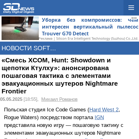
Уборка без компромиссов: чем
интересен вертикальный пылесос
Trouver G70 Detect
Реклама | Silicon Era Intelligent Technology (Suzhou) Co.,Ltd.
НОВОСТИ SOFTWARE
«Смесь XCOM, Hunt: Showdown и
щепотки Ктулху»: анонсирована
пошаговая тактика с элементами
эвакуационных шутеров Nightmare
Frontier
05.05.2025
[18:55],
Михаил Романов
Польская студия Ice Code Games (
Hard West 2
,
Rogue Waters) посредством портала
IGN
представила новую игру — пошаговую тактику с
элементами эвакуационных шутеров Nightmare