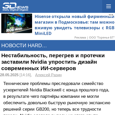
Hisense открыла новый фирменный
магазин в Подмосковье: там можно
вживую увидеть телевизоры с RGB
MiniLED
Реклама | ООО "Горенье БТ"
НОВОСТИ HARDWARE
Нестабильность, перегрев и протечки
заставили Nvidia упростить дизайн
современных ИИ-серверов
28.05.2025
[14:16],
Алексей Разин
Технические проблемы преследовали семейство
ускорителей Nvidia Blackwell с конца прошлого года,
в результате чего партнёры компании не могли
обеспечить довольно быструю рыночную экспансию
решений серии GB200, но теперь все трудности