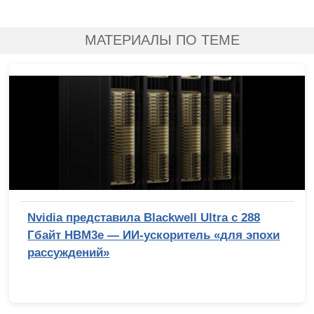
МАТЕРИАЛЫ ПО ТЕМЕ
Nvidia представила Blackwell Ultra с 288
Гбайт HBM3e — ИИ-ускоритель «для эпохи
рассуждений»