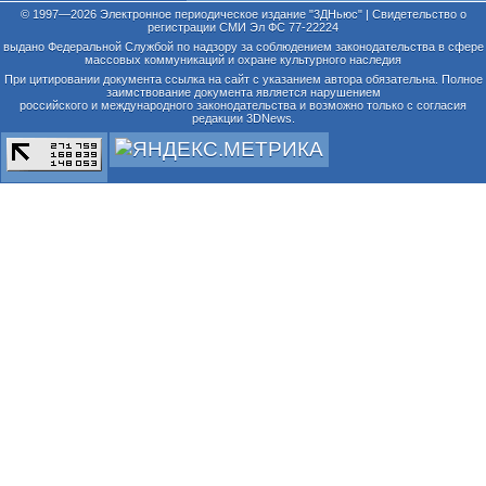
© 1997—2026 Электронное периодическое издание "3ДНьюс" | Свидетельство о
регистрации СМИ Эл ФС 77-22224
выдано Федеральной Службой по надзору за соблюдением законодательства в сфере
массовых коммуникаций и охране культурного наследия
При цитировании документа ссылка на сайт с указанием автора обязательна. Полное
заимствование документа является нарушением
российского и международного законодательства и возможно только с согласия
редакции 3DNews.