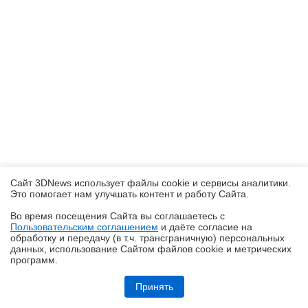
Сайт 3DNews использует файлы cookie и сервисы аналитики.
Это помогает нам улучшать контент и работу Cайта.
Во время посещения Cайта вы соглашаетесь с
Пользовательским соглашением
и даёте согласие на
✖
обработку и передачу (в т.ч. трансграничную) персональных
данных, использование Cайтом файлов cookie и метрических
программ.
Обзор ноутбука ASUS Zenbook Duo UX8407A (UX8407AA-SN279X) с
двумя OLED-экранами
Принять