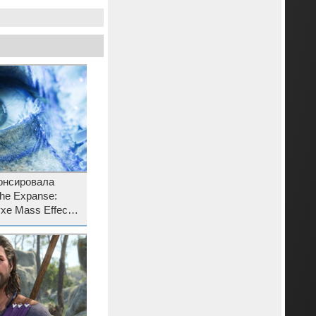
онсировала
he Expanse:
ухе Mass Effect
р и подробности