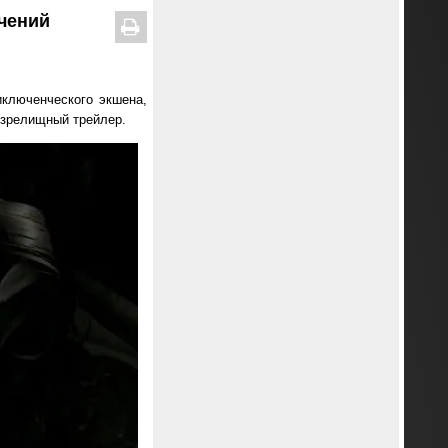
ючений
иключенческого экшена,
и зрелищный трейлер.