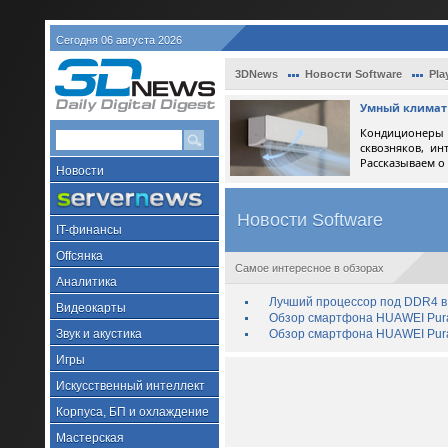
Сегодня 06 августа 2026
3DNews
Новости Software
Pla
Умный климат 
Кондиционеры 
сквозняков, ин
Рассказываем о
Новости
Новости Software
IT-финансы
Offсянка
Самое интересное в обзорах
Аналитика
Лучший процессор под DDR4 в 
Видеокарты
Обзор смартфона HUAWEI Pura 
Звук и акустика
Обзор смартфона HUAWEI Pura
Игры
Искусственный интеллект
Корпуса, БП и охлаждение
Мастерская