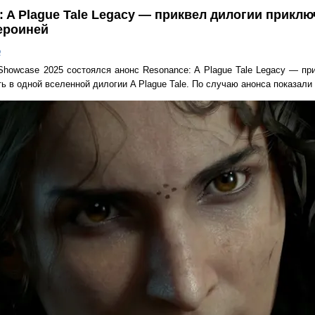
 A Plague Tale Legacy — приквел дилогии прикл
героиней
о
howcase 2025 состоялся анонс Resonance: A Plague Tale Legacy — пр
ть в одной вселенной дилогии A Plague Tale. По случаю анонса показал