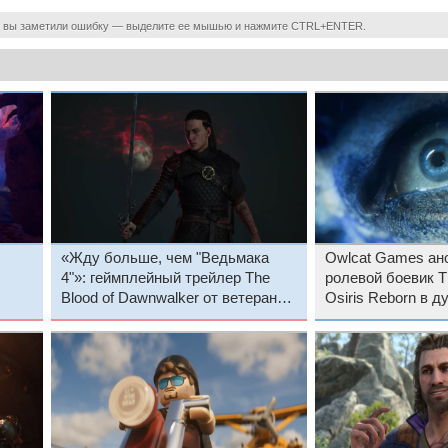
 вы заметили ошибку — выделите ее мышью и нажмите CTRL+ENTER.
«Жду больше, чем "Ведьмака
Owlcat Games ан
4"»: геймплейный трейлер The
ролевой боевик T
Blood of Dawnwalker от ветеранов
Osiris Reborn в д
го
CD Projekt Red воодушевил
— первый трейле
фанатов