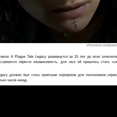
Источник изображен
ance: A Plague Tale Legacy развернутся за 15 лет до всех злоключ
стремится обрести независимость, для чего ей пришлось стать «
с
Legacy должен был стать приятным сюрпризом для поклонников серии
ько часов назад.