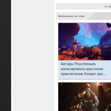
Если
Материалы по теме
Авторы Psychonauts
анонсировали красочное
приключение Keeper про
молчаливую дружбу оживше
маяка и морской птицы