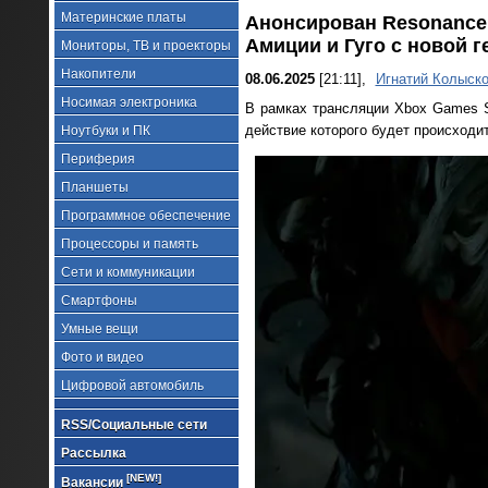
Материнские платы
Анонсирован Resonance:
Амиции и Гуго с новой 
Мониторы, ТВ и проекторы
Накопители
08.06.2025
[21:11],
Игнатий Колыск
Носимая электроника
В рамках трансляции Xbox Games S
действие которого будет происходи
Ноутбуки и ПК
Периферия
Планшеты
Программное обеспечение
Процессоры и память
Сети и коммуникации
Смартфоны
Умные вещи
Фото и видео
Цифровой автомобиль
RSS/Социальные сети
Рассылка
[NEW!]
Вакансии