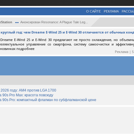
О САЙТЕ
РЕКЛАМА
РАССЫ
yStation
Анонсирован Resonance: A Plague Tale Leg...
круглый год: чем Dreame E-Wind 25 и E-Wind 30 отличаются от обычных ко
Dreame E-Wind 25 и E-Wind 30 предлагают не просто охлаждение, но объемн
теллектуальное управление со смартфона, систему самоочистки и эффектив
 новинках подробнее
Реклама | 
2026 году: AM4 против LGA 1700
90s Pro Max: красота повсюду
 90s Pro: компактный флагман по субфлагманской цене