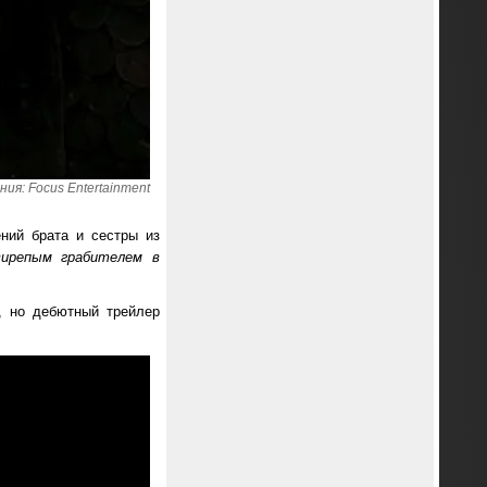
ия: Focus Entertainment
ений брата и сестры из
вирепым грабителем в
, но дебютный трейлер