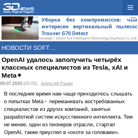
Уборка без компромиссов: чем
интересен вертикальный пылесос
Trouver G70 Detect
Реклама | Silicon Era Intelligent Technology (Suzhou) Co.,Ltd.
НОВОСТИ SOFTWARE
OpenAI удалось заполучить четырёх
классных специалистов из Tesla, xAI и
Meta✴
09.07.2025
[05:05],
Алексей Разин
В последнее время нам чаще приходилось слышать
о попытках Meta
✴
переманивать востребованных
специалистов из других компаний, занятых
разработкой систем искусственного интеллекта. Тем
не менее, один из пионеров отрасли, стартап
OpenAI, также преуспел в «охоте за головами».