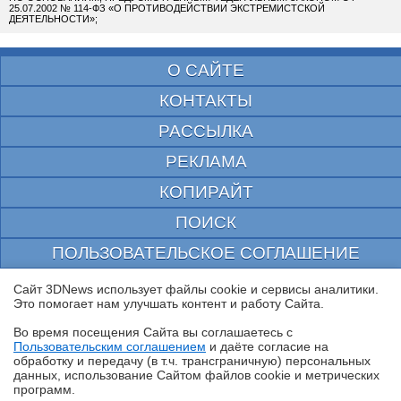
25.07.2002 № 114-ФЗ «О ПРОТИВОДЕЙСТВИИ ЭКСТРЕМИСТСКОЙ
ДЕЯТЕЛЬНОСТИ»;
О САЙТЕ
КОНТАКТЫ
РАССЫЛКА
РЕКЛАМА
КОПИРАЙТ
ПОИСК
ПОЛЬЗОВАТЕЛЬСКОЕ СОГЛАШЕНИЕ
ЗАЩИЩЕНО CURATOR
Сайт 3DNews использует файлы cookie и сервисы аналитики.
Это помогает нам улучшать контент и работу Cайта.
© 1997—2026 Электронное периодическое издание "3ДНьюс" | Свидетельство о
регистрации СМИ Эл ФС 77-22224
Во время посещения Cайта вы соглашаетесь с
выдано Федеральной Службой по надзору за соблюдением законодательства в сфере
Пользовательским соглашением
и даёте согласие на
массовых коммуникаций и охране культурного наследия
✖
обработку и передачу (в т.ч. трансграничную) персональных
При цитировании документа ссылка на сайт с указанием автора обязательна. Полное
данных, использование Cайтом файлов cookie и метрических
заимствование документа является нарушением
российского и международного законодательства и возможно только с согласия
программ.
редакции 3DNews.