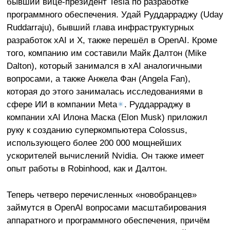
бывший вице-президент Tesla по разработке
программного обеспечения. Удай Руддарраджу (Uday
Ruddarraju), бывший глава инфраструктурных
разработок xAI и X, также перешёл в OpenAI. Кроме
того, компанию им составили Майк Далтон (Mike
Dalton), который занимался в xAI аналогичными
вопросами, а также Анжела Фан (Angela Fan),
которая до этого занималась исследованиями в
сфере ИИ в компании Meta
✴
. Руддарраджу в
компании xAI Илона Маска (Elon Musk) приложил
руку к созданию суперкомпьютера Colossus,
использующего более 200 000 мощнейших
ускорителей вычислений Nvidia. Он также имеет
опыт работы в Robinhood, как и Далтон.
Теперь четверо перечисленных «новобранцев»
займутся в OpenAI вопросами масштабирования
аппаратного и программного обеспечения, причём