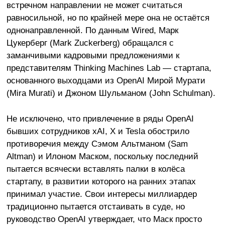
встречном направлении не может считаться
равносильной, но по крайней мере она не остаётся
однонаправленной. По данным Wired, Марк
Цукерберг (Mark Zuckerberg) обращался с
заманчивыми кадровыми предложениями к
представителям Thinking Machines Lab — стартапа,
основанного выходцами из OpenAI Мирой Мурати
(Mira Murati) и Джоном Шульманом (John Schulman).
Не исключено, что привлечение в ряды OpenAI
бывших сотрудников xAI, X и Tesla обострило
противоречия между Сэмом Альтманом (Sam
Altman) и Илоном Маском, поскольку последний
пытается всячески вставлять палки в колёса
стартапу, в развитии которого на ранних этапах
принимал участие. Свои интересы миллиардер
традиционно пытается отстаивать в суде, но
руководство OpenAI утверждает, что Маск просто