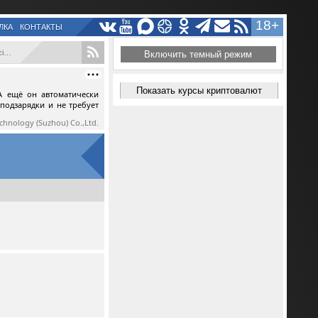
18+
ЛКА
КОНТАКТЫ
..
Включить темный режим
Показать курсы криптовалют
А ещё он автоматически
 подзарядки и не требует
echnology (Suzhou) Co.,Ltd.