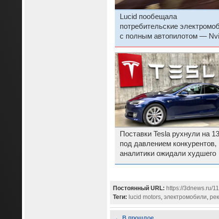
Lucid пообещала
потребительские электромо
с полным автопилотом — Nvi
ей с этим поможет
Поставки Tesla рухнули на 1
под давлением конкурентов, 
аналитики ожидали худшего
Постоянный URL:
https://3dnews.ru/1
Теги:
lucid motors
,
электромобили
,
ре
← В прошлое