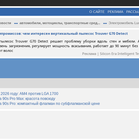
О САЙТЕ
РЕКЛАМА
РАССЫ
овости
автомобили, мотоциклы, транспортные сред...
Электромобиль Lucid Air проехал на одной.
мпромиссов: чем интересен вертикальный пылесос Trouver G70 Detect
пылесос Trouver G70 Detect решает проблему уборки вдоль стен и мебели. 
вень загрязнения, регулирует мощность всасывания, работает до 90 минут без
от волос
Реклама | Silicon Era Intelligent T
2026 году: AM4 против LGA 1700
90s Pro Max: красота повсюду
 90s Pro: компактный флагман по субфлагманской цене