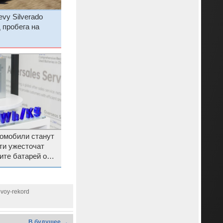
vy Silverado
 пробега на
ромобили станут
ти ужесточат
ите батарей от
ывов
ovoy-rekord
В будущее →