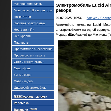
Материнские платы
Электромобиль Lucid Ai
рекорд
Мониторы, ТВ и проекторы
Накопители
09.07.2025
[10:54],
Алексей Селив
Носимая электроника
Автомобиль компании Lucid Mot
электромобилем на одной зарядке, и
Ноутбуки и ПК
Морица (Швейцария) до Мюнхена (Ге
Периферия
Планшеты
Программное обеспечение
Процессоры и память
Сети и коммуникации
Смартфоны
Умные вещи
Фото и видео
Цифровой автомобиль
RSS/Социальные сети
Рассылка
[NEW!]
Вакансии