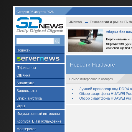
Сегодня 08 августа 2026
3DNews
Технологии и рынок IT. Н
Уборка без ко
Вертикальный 
определяет уро
очистки щётки 
Новости
Новости Hardware
IT-финансы
Offсянка
Самое интересное в обзорах
Аналитика
Лучший процессор под DDR4 в 
Видеокарты
Обзор смартфона HUAWEI Pura 
Звук и акустика
Обзор смартфона HUAWEI Pura
Игры
Искусственный интеллект
Корпуса, БП и охлаждение
Мастерская