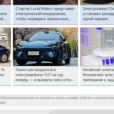
Стартап Lucid Motors представил
Электропикап Che
били
электрический внедорожник,
установил рекорд
dia
чтобы оправдать провальные
одной зарядке
продажи
3 %
Xiaomi распродала все
Китайские элект
но
электромобили YU7 на год
безопаснее: влас
вперёд — и вызвала гнев сотен
требования к защ
покупателей
возгораний и взр
125663/elektromobil-lucid-air-proehal-na-odnoy-zaryadke-1205-km-i-ustanovil-mir
корд