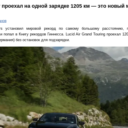
r проехал на одной зарядке 1205 км — это новый
анов
ors установил мировой рекорд по самому большому расстоянию, 
 попал в Книгу рекордов Гиннесса. Lucid Air Grand Touring проехал 12
рмания) без остановок для подзарядки.