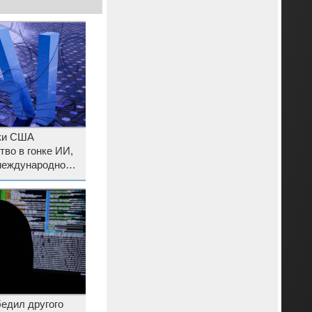
тки США
тво в гонке ИИ,
 международной
едил другого