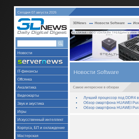
Сегодня 07 августа 2026
3DNews
Новости Software
Иск
РЕКЛАМА • ООО «ОНЛАЙН ТРЕЙДИНГ» ИНН 7
Новости
IT-финансы
Новости Software
Offсянка
Аналитика
Самое интересное в обзорах
Видеокарты
Лучший процессор под DDR4 в 
Обзор смартфона HUAWEI Pura 
Звук и акустика
Обзор смартфона HUAWEI Pura
Игры
Искусственный интеллект
Корпуса, БП и охлаждение
Мастерская