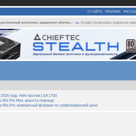
О САЙТЕ
РЕКЛАМА
РАССЫ
усственный интеллект, машинное обучен...
Google согласилась подписать европейский..
727137650
2026 году: AM4 против LGA 1700
90s Pro Max: красота повсюду
 90s Pro: компактный флагман по субфлагманской цене