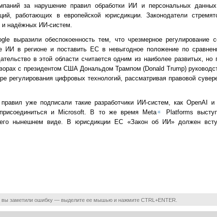
компаний за нарушение правил обработки ИИ и персональных данны
аций, работающих в европейской юрисдикции. Законодатели стремят
 и надёжных ИИ-систем.
gle выразили обеспокоенность тем, что чрезмерное регулирование с
е ИИ в регионе и поставить ЕС в невыгодное положение по сравнен
дательство в этой области считается одним из наиболее развитых, но
ворах с президентом США Дональдом Трампом (Donald Trump) руководст
ре регулирования цифровых технологий, рассматривая правовой сувере
правил уже подписали такие разработчики ИИ-систем, как OpenAI и 
рисоединиться и Microsoft. В то же время Meta
✴
Platforms выступ
в его нынешнем виде. В юрисдикции ЕС «Закон об ИИ» должен вст
 вы заметили ошибку — выделите ее мышью и нажмите CTRL+ENTER.