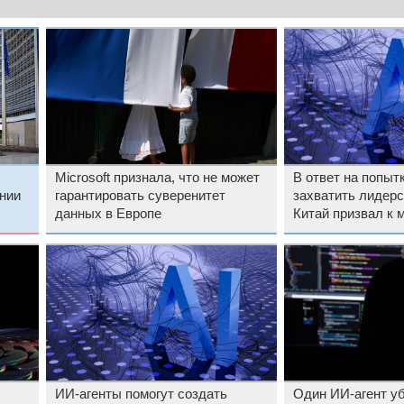
Microsoft признала, что не может
В ответ на попы
нии
гарантировать суверенитет
захватить лидерс
данных в Европе
Китай призвал к
кооперации
ИИ-агенты помогут создать
Один ИИ-агент уб