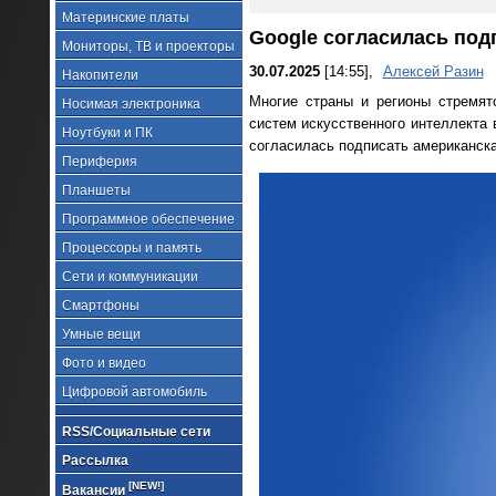
Материнские платы
Google согласилась под
Мониторы, ТВ и проекторы
30.07.2025
[14:55],
Алексей Разин
Накопители
Многие страны и регионы стремят
Носимая электроника
систем искусственного интеллекта
Ноутбуки и ПК
согласилась подписать американска
Периферия
Планшеты
Программное обеспечение
Процессоры и память
Сети и коммуникации
Смартфоны
Умные вещи
Фото и видео
Цифровой автомобиль
RSS/Социальные сети
Рассылка
[NEW!]
Вакансии