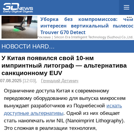
Уборка без компромиссов: чем
интересен вертикальный пылесос
Trouver G70 Detect
Реклама | Silicon Era Intelligent Technology (Suzhou) Co.,Ltd.
НОВОСТИ HARDWARE
У Китая появился свой 10-нм
импринтный литограф — альтернатива
санкционному EUV
07.08.2025
[12:03],
Геннадий Детинич
Ограничение доступа Китая к современному
передовому оборудованию для выпуска микросхем
вынуждает разработчиков из Поднебесной
искать
доступные альтернативы
. Одной из них обещает
стать нанопечать или NIL (Nanoimprint Lithography).
Это сложная в реализации технология,