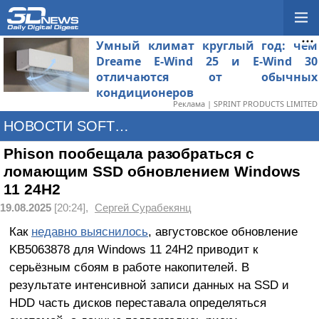
Умный климат круглый год: чем
Dreame E-Wind 25 и E-Wind 30
отличаются от обычных
кондиционеров
Реклама | SPRINT PRODUCTS LIMITED
НОВОСТИ SOFTWARE
Phison пообещала разобраться с
ломающим SSD обновлением Windows
11 24H2
19.08.2025
[20:24],
Сергей Сурабекянц
Как
недавно выяснилось
, августовское обновление
KB5063878 для Windows 11 24H2 приводит к
серьёзным сбоям в работе накопителей. В
результате интенсивной записи данных на SSD и
HDD часть дисков переставала определяться