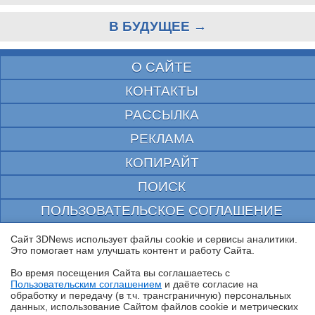
В БУДУЩЕЕ →
О САЙТЕ
КОНТАКТЫ
РАССЫЛКА
РЕКЛАМА
КОПИРАЙТ
ПОИСК
ПОЛЬЗОВАТЕЛЬСКОЕ СОГЛАШЕНИЕ
ЗАЩИЩЕНО CURATOR
Сайт 3DNews использует файлы cookie и сервисы аналитики.
Это помогает нам улучшать контент и работу Cайта.
© 1997—2026 Электронное периодическое издание "3ДНьюс" | Свидетельство о
регистрации СМИ Эл ФС 77-22224
Во время посещения Cайта вы соглашаетесь с
выдано Федеральной Службой по надзору за соблюдением законодательства в сфере
Пользовательским соглашением
и даёте согласие на
массовых коммуникаций и охране культурного наследия
✖
обработку и передачу (в т.ч. трансграничную) персональных
При цитировании документа ссылка на сайт с указанием автора обязательна. Полное
данных, использование Cайтом файлов cookie и метрических
заимствование документа является нарушением