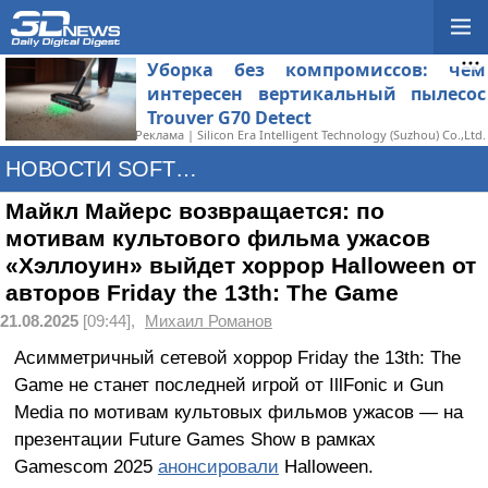
Уборка без компромиссов: чем
интересен вертикальный пылесос
Trouver G70 Detect
Реклама | Silicon Era Intelligent Technology (Suzhou) Co.,Ltd.
НОВОСТИ SOFTWARE
Майкл Майерс возвращается: по
мотивам культового фильма ужасов
«Хэллоуин» выйдет хоррор Halloween от
авторов Friday the 13th: The Game
21.08.2025
[09:44],
Михаил Романов
Асимметричный сетевой хоррор Friday the 13th: The
Game не станет последней игрой от IllFonic и Gun
Media по мотивам культовых фильмов ужасов — на
презентации Future Games Show в рамках
Gamescom 2025
анонсировали
Halloween.