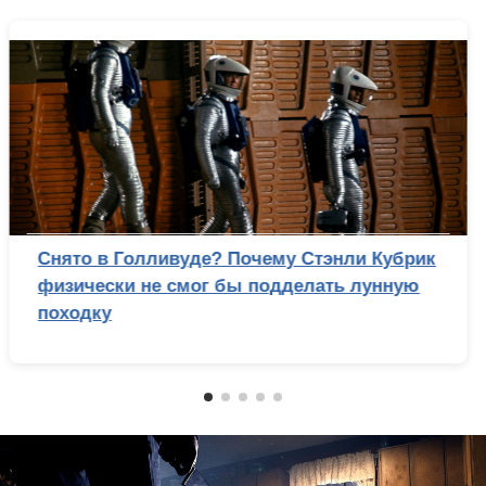
Снято в Голливуде? Почему Стэнли Кубрик
физически не смог бы подделать лунную
походку