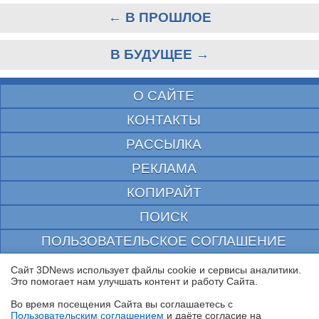
← В ПРОШЛОЕ
В БУДУЩЕЕ →
О САЙТЕ
КОНТАКТЫ
РАССЫЛКА
РЕКЛАМА
КОПИРАЙТ
ПОИСК
ПОЛЬЗОВАТЕЛЬСКОЕ СОГЛАШЕНИЕ
ЗАЩИЩЕНО CURATOR
Сайт 3DNews использует файлы cookie и сервисы аналитики.
Это помогает нам улучшать контент и работу Cайта.
© 1997—2026 Электронное периодическое издание "3ДНьюс" | Свидетельство о
регистрации СМИ Эл ФС 77-22224
Во время посещения Cайта вы соглашаетесь с
выдано Федеральной Службой по надзору за соблюдением законодательства в сфере
Пользовательским соглашением
и даёте согласие на
массовых коммуникаций и охране культурного наследия