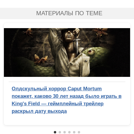
МАТЕРИАЛЫ ПО ТЕМЕ
Олдскульный хоррор Caput Mortum
покажет, каково 30 лет назад было играть в
King's Field — геймплейный трейлер
раскрыл дату выхода