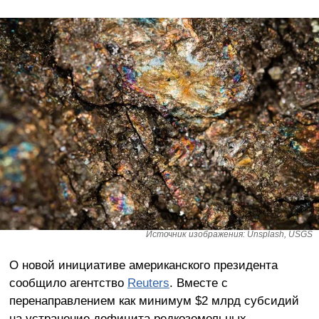
Источник изображения: Unsplash, USGS
О новой инициативе американского президента
сообщило агентство
Reuters
. Вместе с
перенаправлением как минимум $2 млрд субсидий
на устранение дефицита редкоземельных