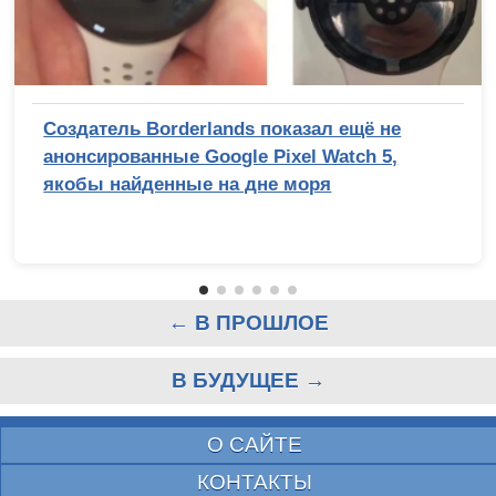
Создатель Borderlands показал ещё не
анонсированные Google Pixel Watch 5,
якобы найденные на дне моря
← В ПРОШЛОЕ
В БУДУЩЕЕ →
О САЙТЕ
КОНТАКТЫ