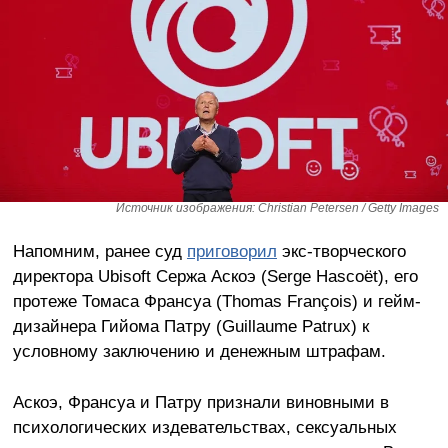
Источник изображения: Christian Petersen / Getty Images
Напомним, ранее суд
приговорил
экс-творческого
директора Ubisoft Сержа Аскоэ (Serge Hascoët), его
протеже Томаса Франсуа (Thomas François) и гейм-
дизайнера Гийома Патру (Guillaume Patrux) к
условному заключению и денежным штрафам.
Аскоэ, Франсуа и Патру признали виновными в
психологических издевательствах, сексуальных