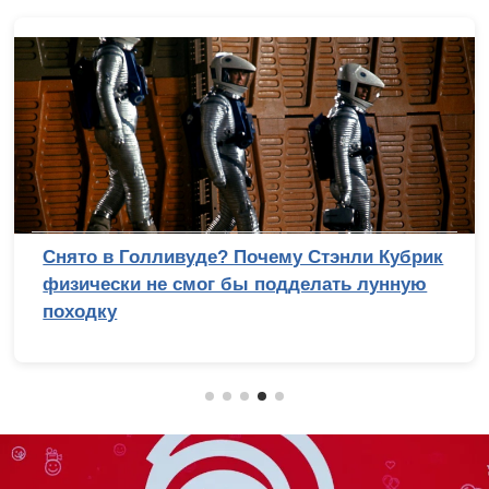
Снято в Голливуде? Почему Стэнли Кубрик
физически не смог бы подделать лунную
походку