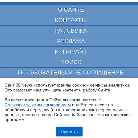
О САЙТЕ
КОНТАКТЫ
РАССЫЛКА
РЕКЛАМА
КОПИРАЙТ
ПОИСК
ПОЛЬЗОВАТЕЛЬСКОЕ СОГЛАШЕНИЕ
ЗАЩИЩЕНО CURATOR
Сайт 3DNews использует файлы cookie и сервисы аналитики.
Это помогает нам улучшать контент и работу Cайта.
© 1997—2026 Электронное периодическое издание "3ДНьюс" | Свидетельство о
регистрации СМИ Эл ФС 77-22224
Во время посещения Cайта вы соглашаетесь с
выдано Федеральной Службой по надзору за соблюдением законодательства в сфере
Пользовательским соглашением
и даёте согласие на
массовых коммуникаций и охране культурного наследия
✖
обработку и передачу (в т.ч. трансграничную) персональных
При цитировании документа ссылка на сайт с указанием автора обязательна. Полное
данных, использование Cайтом файлов cookie и метрических
заимствование документа является нарушением
российского и международного законодательства и возможно только с согласия
программ.
редакции 3DNews.
Обзор HONOR MagicPad 4: самый изящный планшет
Принять