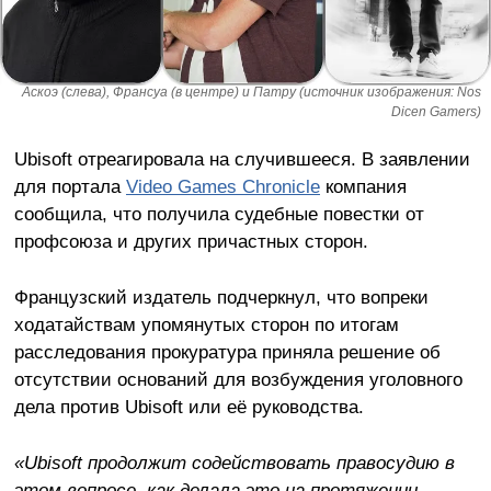
Аскоэ (слева), Франсуа (в центре) и Патру (источник изображения: Nos
Dicen Gamers)
Ubisoft отреагировала на случившееся. В заявлении
для портала
Video Games Chronicle
компания
сообщила, что получила судебные повестки от
профсоюза и других причастных сторон.
Французский издатель подчеркнул, что вопреки
ходатайствам упомянутых сторон по итогам
расследования прокуратура приняла решение об
отсутствии оснований для возбуждения уголовного
дела против Ubisoft или её руководства.
«Ubisoft продолжит содействовать правосудию в
этом вопросе, как делала это на протяжении