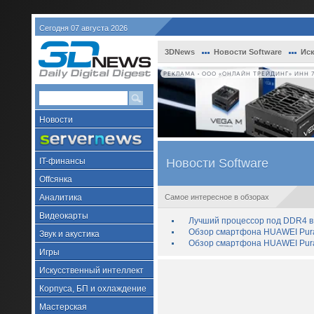
Сегодня 07 августа 2026
3DNews
Новости Software
Иск
РЕКЛАМА • ООО «ОНЛАЙН ТРЕЙДИНГ» ИНН 7
Новости
IT-финансы
Новости Software
Offсянка
Аналитика
Самое интересное в обзорах
Видеокарты
Лучший процессор под DDR4 в 
Обзор смартфона HUAWEI Pura 
Звук и акустика
Обзор смартфона HUAWEI Pura
Игры
Искусственный интеллект
Корпуса, БП и охлаждение
Мастерская