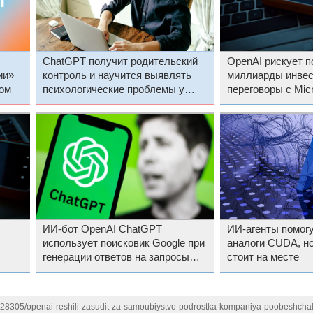
ChatGPT получит родительский
OpenAI рискует п
ии»
контроль и научится выявлять
миллиарды инвес
ом
психологические проблемы у
переговоры с Micr
пользователей
откладывают рес
ИИ-бот OpenAI ChatGPT
ИИ-агенты помогу
использует поисковик Google при
аналоги CUDA, но
генерации ответов на запросы
стоит на месте
пользователей
1128305/openai-reshili-zasudit-za-samoubiystvo-podrostka-kompaniya-poobeshchal