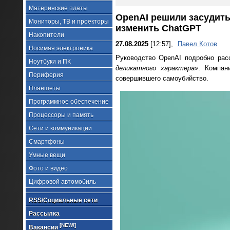
Материнские платы
OpenAI решили засудить
Мониторы, ТВ и проекторы
изменить ChatGPT
Накопители
27.08.2025
[12:57],
Павел Котов
Носимая электроника
Руководство OpenAI подробно рас
Ноутбуки и ПК
деликатного характера»
. Компан
Периферия
совершившего самоубийство.
Планшеты
Программное обеспечение
Процессоры и память
Сети и коммуникации
Смартфоны
Умные вещи
Фото и видео
Цифровой автомобиль
RSS/Социальные сети
Рассылка
[NEW!]
Вакансии