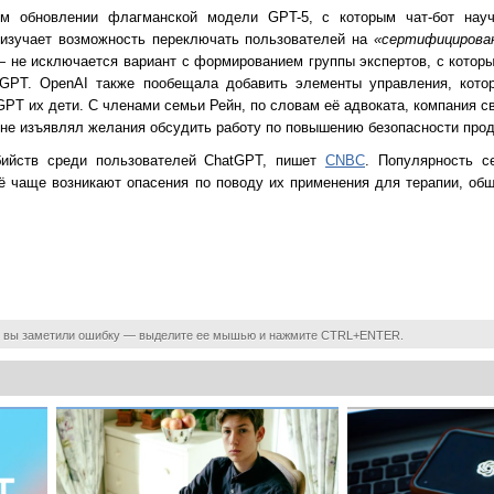
ем обновлении флагманской модели GPT-5, с которым чат-бот нау
 изучает возможность переключать пользователей на
«сертифицирова
 не исключается вариант с формированием группы экспертов, с котор
GPT. OpenAI также пообещала добавить элементы управления, кото
GPT их дети. С членами семьи Рейн, по словам её адвоката, компания 
 не изъявлял желания обсудить работу по повышению безопасности прод
бийств среди пользователей ChatGPT, пишет
CNBC
. Популярность с
сё чаще возникают опасения по поводу их применения для терапии, об
 вы заметили ошибку — выделите ее мышью и нажмите CTRL+ENTER.