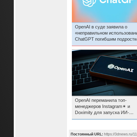
OpenAI в суде заявила о
«неправильном использован
ChatGPT погибшим подростк
OpenAI переманила топ-
менеджеров Instagram✴ и
Doximity для запуска ИИ-
проектов в сфере
здравоохранения
Постоянный URL:
https://3dnews.ru/