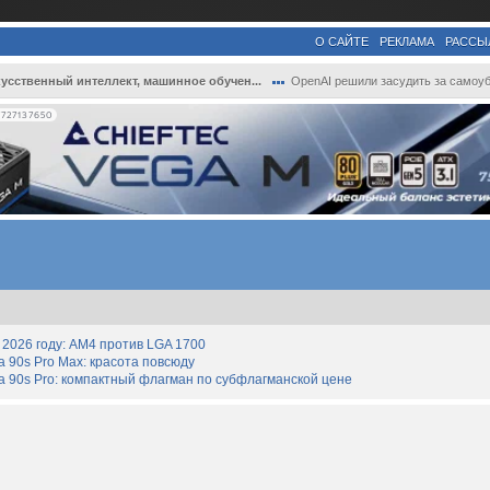
О САЙТЕ
РЕКЛАМА
РАССЫ
усственный интеллект, машинное обучен...
OpenAI решили засудить за самоубийство п.
727137650
2026 году: AM4 против LGA 1700
90s Pro Max: красота повсюду
 90s Pro: компактный флагман по субфлагманской цене