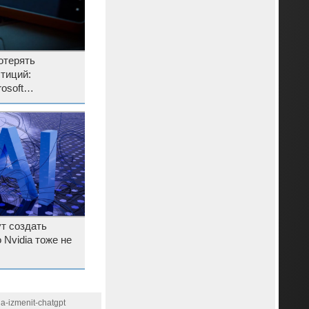
отерять
тиций:
osoft
труктуризацию
т создать
 Nvidia тоже не
a-izmenit-chatgpt