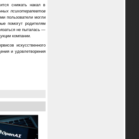
чится снижать накал в
нных психотерапевтов
ыми пользователи могли
рые помогут родителям
связаться не пыталась —
укции компании.
ервисов искусственного
щения и удовлетворения