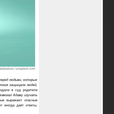
labaieva / unsplash.com
перед людьми, которые
логия защищала людей,
подали в суд родители
помогал Адаму изучать
рые выражают опасные
т иногда даёт ответы,